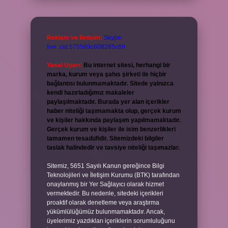
Reklam ve İletişim:
Skype:
live:.cid.575569c608265c69
Yasal Uyarı:
Bu internet sitesi, herhangi bir
marka, kurum veya şahıs şirketi ile hiçbir
bağlantısı bulunmamaktadır. Sitede yalnızca
kendi hazırladığımız makaleler
paylaşılmaktadır. Burada yer alan içerikler
haber niteliği taşımamakta olup, gerçek kurum
ve kişiler hakkında paylaşım yapılmamaktadır.
Gerçek kurum ve kişiler ile isim benzerlikleri
tamamen tesadüfidir. Sitemizdeki bilgiler
taslak halindedir ve tavsiye niteliği taşımazlar.
Sitemiz, 5651 Sayılı Kanun gereğince Bilgi
Teknolojileri ve İletişim Kurumu (BTK) tarafından
onaylanmış bir Yer Sağlayıcı olarak hizmet
vermektedir. Bu nedenle, sitedeki içerikleri
proaktif olarak denetleme veya araştırma
yükümlülüğümüz bulunmamaktadır. Ancak,
üyelerimiz yazdıkları içeriklerin sorumluluğunu