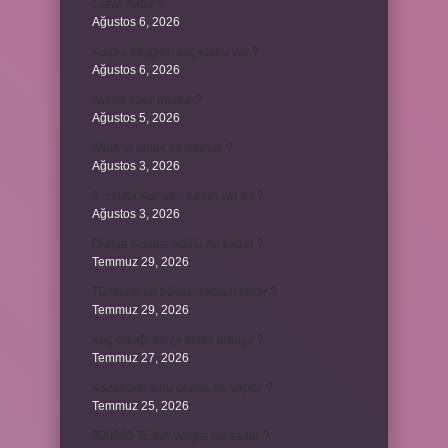
Cizye nedir ?
Ağustos 6, 2026
Kulplu beygirin kaç kulbu var ?
Ağustos 6, 2026
Avcılık spor mudur ?
Ağustos 5, 2026
Allah’ın ahlak ne demek ?
Ağustos 3, 2026
8. sınıfta Kur’an-ı Kerim var mı ?
Ağustos 3, 2026
Dünya Kupası ödülü ne kadar ?
Temmuz 29, 2026
Türklerin en büyük destanı nedir ?
Temmuz 29, 2026
Koç erkeği en iyi kimle anlaşır ?
Temmuz 27, 2026
Kazandibi sulu olursa ne yapılır ?
Temmuz 25, 2026
300000 TL’nin vergisi ne kadar ?