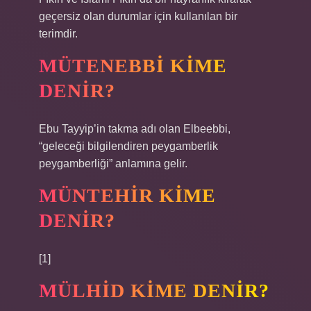
geçersiz olan durumlar için kullanılan bir
terimdir.
MÜTENEBBI KIME
DENIR?
Ebu Tayyip’in takma adı olan Elbeebbi,
“geleceği bilgilendiren peygamberlik
peygamberliği” anlamına gelir.
MÜNTEHIR KIME
DENIR?
[1]
MÜLHID KIME DENIR?