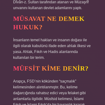
Dîvân-z. Sultan tarafından atanan ve Müzaşrîf
unvanını kullanan devlet adamlarını yaptı.
MÜSAVAT NE DEMEK
HUKUK?
İnsanların temel hakları ve insanın doğası ile
ilgili olarak kabulünü ifade eden ahlak ilkesi ve
yasa. Ahlak, Fıkıh ve Hadis alanlarında
kullanılan bir terim.
MÜFSIT KIME DENIR?
Arapça, FSD’nin kökünden “saçmalık”
kelimesinden alıntılanmıştır. Bu, kelime
dağarcığında rahatsız edici veya felaket gibi
anlamlarla ilgilidir. Müsfsid kelimesi, İslami
Fıkıh ve İslami Fıkıh’da bir hayranlık kırarak