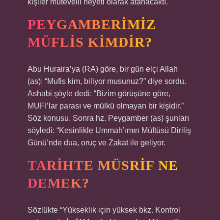
kişiler mütevelli heyeti olarak atanacaktı.
PEYGAMBERIMIZ
MÜFLIS KIMDIR?
Abu Huraira’ya (RA) göre, bir gün elçi Allah
(as): “Mufis kim, biliyor musunuz?” diye sordu.
Ashabi şöyle dedi: “Bizim görüşüne göre,
MUFI’lar parası ve mülkü olmayan bir kişidir.”
Söz konusu. Sonra hz. Peygamber (as) şunları
söyledi: “Kesinlikle Ummah’ımın Müftüsü Diriliş
Günü’nde dua, oruç ve Zakat ile geliyor.
TARIHTE MÜSRIF NE
DEMEK?
Sözlükte “Yükseklik için yüksek bkz. Kontrol