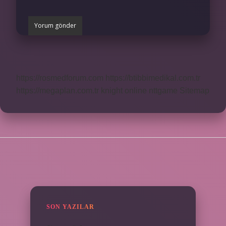
https://rosmedforum.com
https://btibbimedikal.com.tr
https://megaplan.com.tr
knight online
nttgame
Sitemap
SIDEBAR
SON YAZILAR