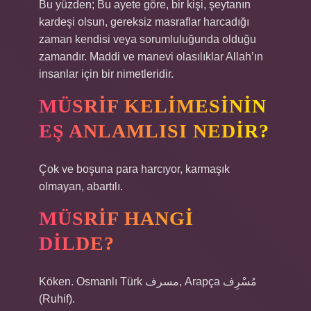
Bu yüzden; Bu ayete göre, bir kişi, şeytanın
kardeşi olsun, gereksiz masraflar harcadığı
zaman kendisi veya sorumluluğunda olduğu
zamandır. Maddi ve manevi olasılıklar Allah’ın
insanlar için bir nimetleridir.
MÜSRIF KELIMESININ
EŞ ANLAMLISI NEDIR?
Çok ve boşuna para harcıyor, karmaşık
olmayan, abartılı.
MÜSRIF HANGI
DILDE?
Köken. Osmanlı Türk مسرف, Arapça مُسْرِف
(Ruhif).