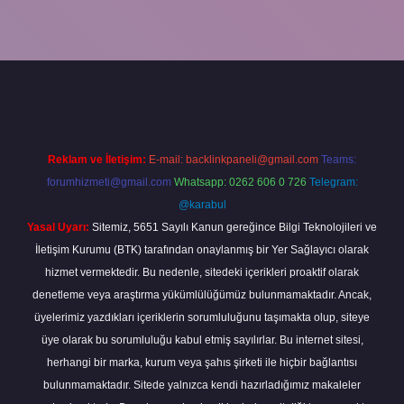
eni giriş
ilbet yeni giriş
grandoperabet
betexper
Reklam ve İletişim:
E-mail:
backlinkpaneli@gmail.com
Teams:
forumhizmeti@gmail.com
Whatsapp: 0262 606 0 726
Telegram:
@karabul
Yasal Uyarı:
Sitemiz, 5651 Sayılı Kanun gereğince Bilgi Teknolojileri ve
İletişim Kurumu (BTK) tarafından onaylanmış bir Yer Sağlayıcı olarak
hizmet vermektedir. Bu nedenle, sitedeki içerikleri proaktif olarak
denetleme veya araştırma yükümlülüğümüz bulunmamaktadır. Ancak,
üyelerimiz yazdıkları içeriklerin sorumluluğunu taşımakta olup, siteye
üye olarak bu sorumluluğu kabul etmiş sayılırlar. Bu internet sitesi,
herhangi bir marka, kurum veya şahıs şirketi ile hiçbir bağlantısı
bulunmamaktadır. Sitede yalnızca kendi hazırladığımız makaleler