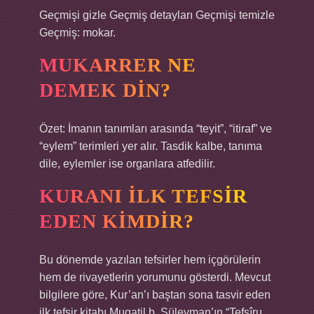
Geçmişi gizle Geçmiş detayları Geçmişi temizle
Geçmiş: mokar.
MUKARRER NE
DEMEK DIN?
Özet: İmanın tanımları arasında “teyit”, “itiraf” ve
“eylem” terimleri yer alır. Tasdik kalbe, tanıma
dile, eylemler ise organlara atfedilir.
KURANI ILK TEFSIR
EDEN KIMDIR?
Bu dönemde yazılan tefsirler hem içgörülerin
hem de rivayetlerin yorumunu gösterdi. Mevcut
bilgilere göre, Kur’an’ı baştan sona tasvir eden
ilk tefsir kitabı Muqatil b. Süleyman’ın “Tefsîru