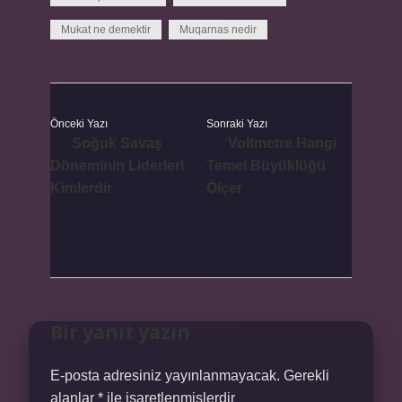
Mukat ne demektir
Muqarnas nedir
Önceki Yazı
Sonraki Yazı
Soğuk Savaş
Voltmetre Hangi
Döneminin Liderleri
Temel Büyüklüğü
Kimlerdir
Ölçer
Bir yanıt yazın
E-posta adresiniz yayınlanmayacak.
Gerekli
alanlar
*
ile işaretlenmişlerdir