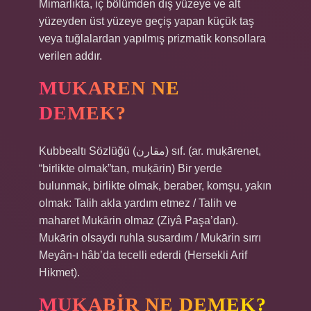
Mimarlıkta, iç bölümden dış yüzeye ve alt
yüzeyden üst yüzeye geçiş yapan küçük taş
veya tuğlalardan yapılmış prizmatik konsollara
verilen addır.
MUKAREN NE
DEMEK?
Kubbealtı Sözlüğü (ﻣﻘﺎﺭﻥ) sıf. (ar. muḳārenet,
“birlikte olmak”tan, muḳārin) Bir yerde
bulunmak, birlikte olmak, beraber, komşu, yakın
olmak: Talih akla yardım etmez / Talih ve
maharet Mukārin olmaz (Ziyâ Paşa’dan).
Mukārin olsaydı ruhla susardım / Mukārin sırrı
Meyân-ı hâb’da tecelli ederdi (Hersekli Arif
Hikmet).
MUKABIR NE DEMEK?