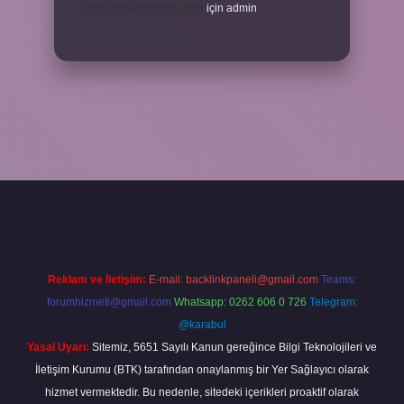
Doru At Hangi Renk Olur
için
admin
 giriş
ilbet yeni giriş
grandoperabet
betexper
Reklam ve İletişim:
E-mail:
backlinkpaneli@gmail.com
Teams:
forumhizmeti@gmail.com
Whatsapp: 0262 606 0 726
Telegram:
@karabul
Yasal Uyarı:
Sitemiz, 5651 Sayılı Kanun gereğince Bilgi Teknolojileri ve
İletişim Kurumu (BTK) tarafından onaylanmış bir Yer Sağlayıcı olarak
hizmet vermektedir. Bu nedenle, sitedeki içerikleri proaktif olarak