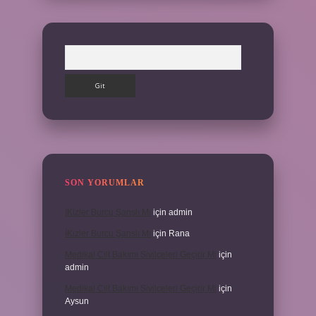
Arama
SON YORUMLAR
İKizler Burcu Şanslı Mı
için
admin
İKizler Burcu Şanslı Mı
için
Rana
Medikal Cilt Bakımı Sivilceleri Geçirir Mi
için
admin
Medikal Cilt Bakımı Sivilceleri Geçirir Mi
için
Aysun