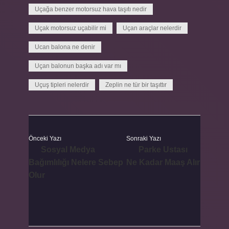
Uçağa benzer motorsuz hava taşıtı nedir
Uçak motorsuz uçabilir mi
Uçan araçlar nelerdir
Ucan balona ne denir
Uçan balonun başka adı var mı
Uçuş tipleri nelerdir
Zeplin ne tür bir taşıttır
Önceki Yazı
Sonraki Yazı
Sosyal Medya
Parke Ustası
Bağımlılığı Nelere Sebep
Ne Kadar Maaş Alır
Olur