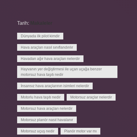
Tarih:
Makaleler
Dünyada ilk pilot kimdir
Hava araçları nasıl sınıflandırılır
Havadan ağır hava araçları nelerdir
Hayvanın yer değiştirmesi ile uçan uçağa benzer
motorsuz hava taşıtı nedir
İnsansız hava araçlarının isimleri nelerdir
Motorlu hava taşıtı nedir
Motorsuz araçlar nelerdir
Motorsuz hava araçları nelerdir
Motorsuz planör nasıl havalanır
Motorsuz uçuş nedir
Planör motor var mı