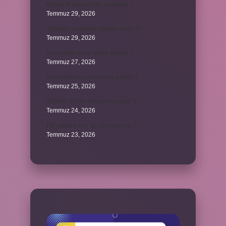
Dünya Kupası ödülü ne kadar ?
Temmuz 29, 2026
Türklerin en büyük destanı nedir ?
Temmuz 29, 2026
Koç erkeği en iyi kimle anlaşır ?
Temmuz 27, 2026
Kazandibi sulu olursa ne yapılır ?
Temmuz 25, 2026
300000 TL’nin vergisi ne kadar ?
Temmuz 24, 2026
Hû çekmek Kur’an’da geçer mi ?
Temmuz 23, 2026