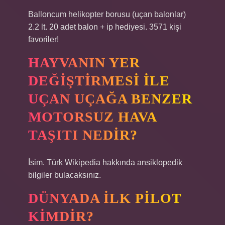
Balloncum helikopter borusu (uçan balonlar)
2.2 lt. 20 adet balon + ip hediyesi. 3571 kişi
favoriler!
HAYVANIN YER
DEĞIŞTIRMESI ILE
UÇAN UÇAĞA BENZER
MOTORSUZ HAVA
TAŞITI NEDIR?
İsim. Türk Wikipedia hakkında ansiklopedik
bilgiler bulacaksınız.
DÜNYADA ILK PILOT
KIMDIR?