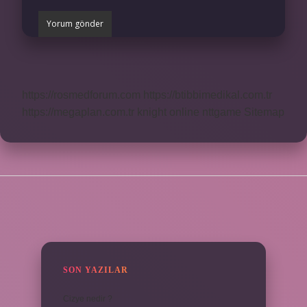
https://rosmedforum.com
https://btibbimedikal.com.tr
https://megaplan.com.tr
knight online
nttgame
Sitemap
SIDEBAR
SON YAZILAR
Cizye nedir ?