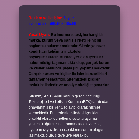
Reklam ve İletişim:
Skype:
live:.cid.575569c608265c69
Yasal Uyarı:
Bu internet sitesi, herhangi bir
marka, kurum veya şahıs şirketi ile hiçbir
bağlantısı bulunmamaktadır. Sitede yalnızca
kendi hazırladığımız makaleler
paylaşılmaktadır. Burada yer alan içerikler
haber niteliği taşımamakta olup, gerçek kurum
ve kişiler hakkında paylaşım yapılmamaktadır.
Gerçek kurum ve kişiler ile isim benzerlikleri
tamamen tesadüfidir. Sitemizdeki bilgiler
taslak halindedir ve tavsiye niteliği taşımazlar.
Sitemiz, 5651 Sayılı Kanun gereğince Bilgi
Teknolojileri ve İletişim Kurumu (BTK) tarafından
onaylanmış bir Yer Sağlayıcı olarak hizmet
vermektedir. Bu nedenle, sitedeki içerikleri
proaktif olarak denetleme veya araştırma
yükümlülüğümüz bulunmamaktadır. Ancak,
üyelerimiz yazdıkları içeriklerin sorumluluğunu
taşımakta olup, siteye üye olarak bu