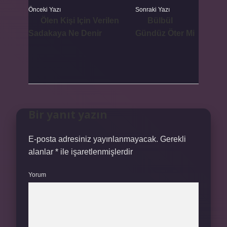
Önceki Yazı
Sonraki Yazı
Ölen Kişi Için Verilen
Bülbül
Sadakaya Ne Denir
Gündüz Öter Mi
Bir yanıt yazın
E-posta adresiniz yayınlanmayacak.
Gerekli
alanlar
*
ile işaretlenmişlerdir
Yorum