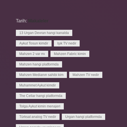
Tarih:
Makaleler
13 Urgan Devran hangi kanalda
Aykut Tosun kimdir
Işık TV nedir
Mahzen 2 var mı
Mahzen Fabric kimin
Mahzen hangi platformda
Mahzen Medianın sahibi kim
Mahzen TV nedir
Muhammet Aykut kimdir
The Cellar hangi platformda
Tolga Aykut kimin menajeri
Türksat analog TV nedir
Urgan hangi platformda