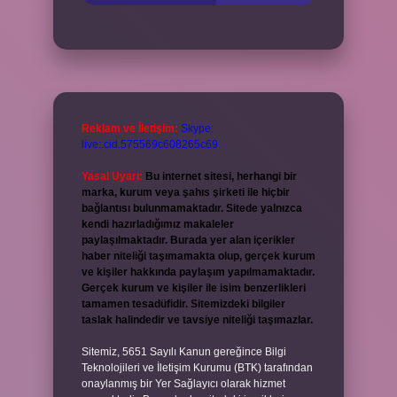
Reklam ve İletişim:
Skype:
live:.cid.575569c608265c69
Yasal Uyarı:
Bu internet sitesi, herhangi bir
marka, kurum veya şahıs şirketi ile hiçbir
bağlantısı bulunmamaktadır. Sitede yalnızca
kendi hazırladığımız makaleler
paylaşılmaktadır. Burada yer alan içerikler
haber niteliği taşımamakta olup, gerçek kurum
ve kişiler hakkında paylaşım yapılmamaktadır.
Gerçek kurum ve kişiler ile isim benzerlikleri
tamamen tesadüfidir. Sitemizdeki bilgiler
taslak halindedir ve tavsiye niteliği taşımazlar.
Sitemiz, 5651 Sayılı Kanun gereğince Bilgi
Teknolojileri ve İletişim Kurumu (BTK) tarafından
onaylanmış bir Yer Sağlayıcı olarak hizmet