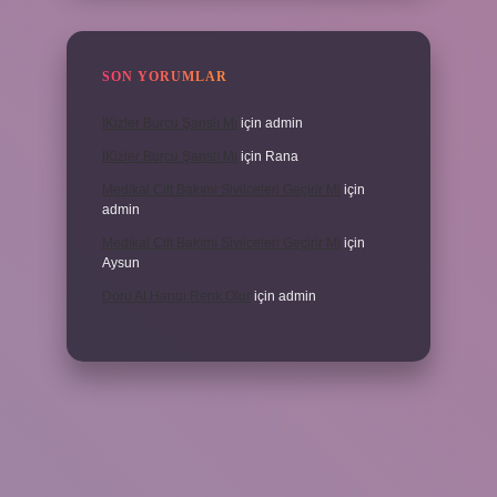
SON YORUMLAR
İKizler Burcu Şanslı Mı
için
admin
İKizler Burcu Şanslı Mı
için
Rana
Medikal Cilt Bakımı Sivilceleri Geçirir Mi
için
admin
Medikal Cilt Bakımı Sivilceleri Geçirir Mi
için
Aysun
Doru At Hangi Renk Olur
için
admin