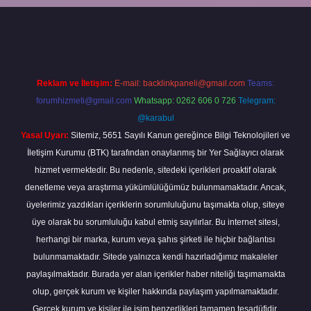
 yeni giriş
ilbet yeni giriş
grandoperabet
betexper
Reklam ve İletişim:
E-mail:
backlinkpaneli@gmail.com
Teams:
forumhizmeti@gmail.com
Whatsapp: 0262 606 0 726
Telegram:
@karabul
Yasal Uyarı:
Sitemiz, 5651 Sayılı Kanun gereğince Bilgi Teknolojileri ve
İletişim Kurumu (BTK) tarafından onaylanmış bir Yer Sağlayıcı olarak
hizmet vermektedir. Bu nedenle, sitedeki içerikleri proaktif olarak
denetleme veya araştırma yükümlülüğümüz bulunmamaktadır. Ancak,
üyelerimiz yazdıkları içeriklerin sorumluluğunu taşımakta olup, siteye
üye olarak bu sorumluluğu kabul etmiş sayılırlar. Bu internet sitesi,
herhangi bir marka, kurum veya şahıs şirketi ile hiçbir bağlantısı
bulunmamaktadır. Sitede yalnızca kendi hazırladığımız makaleler
paylaşılmaktadır. Burada yer alan içerikler haber niteliği taşımamakta
olup, gerçek kurum ve kişiler hakkında paylaşım yapılmamaktadır.
Gerçek kurum ve kişiler ile isim benzerlikleri tamamen tesadüfidir.