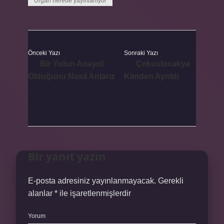
Urgan nerede yayınlanıyor
Önceki Yazı
Sonraki Yazı
Bir Yolun Anayol
Çekoslovakya
Olduğunu Nasıl Anlarız
Kimden Ayrıldı
Bir yanıt yazın
E-posta adresiniz yayınlanmayacak.
Gerekli
alanlar
*
ile işaretlenmişlerdir
Yorum