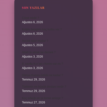
SON YAZILAR
Cizye nedir ?
Ağustos 6, 2026
Kulplu beygirin kaç kulbu var ?
Ağustos 6, 2026
Avcılık spor mudur ?
Ağustos 5, 2026
Allah’ın ahlak ne demek ?
Ağustos 3, 2026
8. sınıfta Kur’an-ı Kerim var mı ?
Ağustos 3, 2026
Dünya Kupası ödülü ne kadar ?
Temmuz 29, 2026
Türklerin en büyük destanı nedir ?
Temmuz 29, 2026
Koç erkeği en iyi kimle anlaşır ?
Temmuz 27, 2026