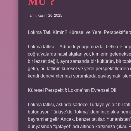
MU ?
Tarih: Kasım 26, 2025
Lokma Tatlı Kimin? Küresel ve Yerel Perspektifler
Lokma tatlısı… Adını duyduğumuzda, belki de hepimizi
coğrafyalarda nasıl algılanıyor, kimlerin geleneksel
bir lezzet değil, aynı zamanda bir kültürün, bir to
gelin, bu tatlının küresel ve yerel perspektiflerden n
kendi deneyimlerinizi yorumlarda paylaşmak isters
Küresel Perspektif: Lokma’nın Evrensel Dili
Lokma tatlısı, aslında sadece Türkiye’ye ait bir tatl
bulunuyor. Türkiye’de “lokma” denilince akla hemen
bayramlar gelir. Ancak, benzer tatlılar; Yunanista
dünyasında “qatayef” adı altında karşımıza çıkar. Fa