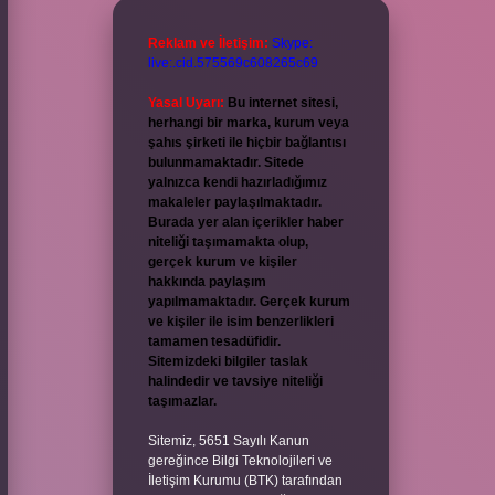
Reklam ve İletişim:
Skype:
live:.cid.575569c608265c69
Yasal Uyarı:
Bu internet sitesi,
herhangi bir marka, kurum veya
şahıs şirketi ile hiçbir bağlantısı
bulunmamaktadır. Sitede
yalnızca kendi hazırladığımız
makaleler paylaşılmaktadır.
Burada yer alan içerikler haber
niteliği taşımamakta olup,
gerçek kurum ve kişiler
hakkında paylaşım
yapılmamaktadır. Gerçek kurum
ve kişiler ile isim benzerlikleri
tamamen tesadüfidir.
Sitemizdeki bilgiler taslak
halindedir ve tavsiye niteliği
taşımazlar.
Sitemiz, 5651 Sayılı Kanun
gereğince Bilgi Teknolojileri ve
İletişim Kurumu (BTK) tarafından