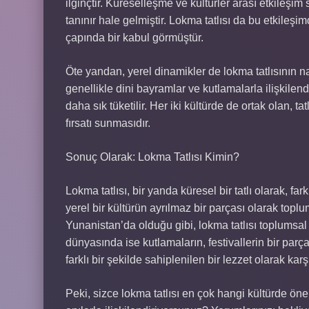
ilginçtir. Küreselleşme ve kültürler arası etkileşim 
tanınır hale gelmiştir. Lokma tatlısı da bu etkileş
çapında bir kabul görmüştür.
Öte yandan, yerel dinamikler de lokma tatlısının na
genellikle dini bayramlar ve kutlamalarla ilişkilend
daha sık tüketilir. Her iki kültürde de ortak olan, 
fırsatı sunmasıdır.
Sonuç Olarak: Lokma Tatlısı Kimin?
Lokma tatlısı, bir yanda küresel bir tatlı olarak, fa
yerel bir kültürün ayrılmaz bir parçası olarak toplu
Yunanistan’da olduğu gibi, lokma tatlısı toplumsal r
dünyasında ise kutlamaların, festivallerin bir parça
farklı bir şekilde sahiplenilen bir lezzet olarak karş
Peki, sizce lokma tatlısı en çok hangi kültürde ö