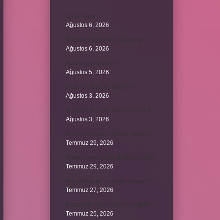
Cizye nedir ?
Ağustos 6, 2026
Kulplu beygirin kaç kulbu var ?
Ağustos 6, 2026
Avcılık spor mudur ?
Ağustos 5, 2026
Allah’ın ahlak ne demek ?
Ağustos 3, 2026
8. sınıfta Kur’an-ı Kerim var mı ?
Ağustos 3, 2026
Dünya Kupası ödülü ne kadar ?
Temmuz 29, 2026
Türklerin en büyük destanı nedir ?
Temmuz 29, 2026
Koç erkeği en iyi kimle anlaşır ?
Temmuz 27, 2026
Kazandibi sulu olursa ne yapılır ?
Temmuz 25, 2026