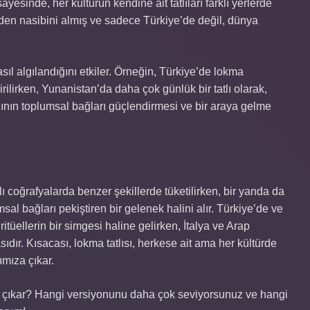
sayesinde, her kültürün kendine ait tatlıları farklı yerlerde
imden nasibini almış ve sadece Türkiye’de değil, dünya
sıl algılandığını etkiler. Örneğin, Türkiye’de lokma
irilirken, Yunanistan’da daha çok günlük bir tatlı olarak,
tatlının toplumsal bağları güçlendirmesi ve bir araya gelme
rklı coğrafyalarda benzer şekillerde tüketilirken, bir yanda da
msal bağları pekiştiren bir gelenek halini alır. Türkiye’de ve
itüellerin bir simgesi haline gelirken, İtalya ve Arap
sıdır. Kısacası, lokma tatlısı, herkese ait ama her kültürde
ımıza çıkar.
ne çıkar? Hangi versiyonunu daha çok seviyorsunuz ve hangi