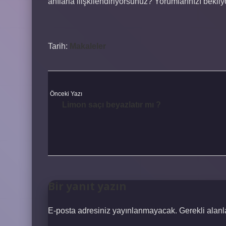
anılarla ilişkilendiriyorsunuz? Yorumlarınızı bekli
Tarih:
Makaleler
Önceki Yazı
Limon saçı beyazlatır mı ?
Bir yanıt yazın
E-posta adresiniz yayınlanmayacak.
Gerekli alan