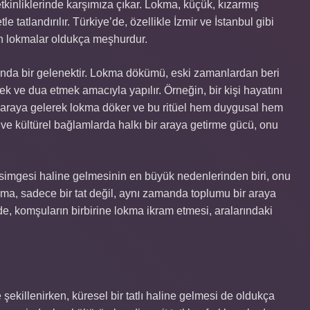
kinliklerinde karşımıza çıkar. Lokma, küçük, kızarmış
 tatlandırılır. Türkiye’de, özellikle İzmir ve İstanbul gibi
lan lokmalar oldukça meşhurdur.
amanda bir gelenektir. Lokma dökümü, eski zamanlardan beri
k ve dua etmek amacıyla yapılır. Örneğin, bir kişi hayatını
ir araya gelerek lokma döker ve bu ritüel hem duygusal hem
i ve kültürel bağlamlarda halkı bir araya getirme gücü, onu
simgesi haline gelmesinin en büyük nedenlerinden biri, onu
kma, sadece bir tat değil, aynı zamanda toplumu bir araya
erde, komşuların birbirine lokma ikram etmesi, aralarındaki
 şekillenirken, küresel bir tatlı haline gelmesi de oldukça