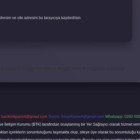
resim ve site adresim bu tarayıcıya kaydedilsin.
tr
https://megaplan.com.tr
knight online
nttgame
Sitemap
:
backlinkpaneli@gmail.com
Teams:
forumhizmeti@gmail.com
Whatsapp: 0262 606
ve İletişim Kurumu (BTK) tarafından onaylanmış bir Yer Sağlayıcı olarak hizmet verm
rı içeriklerin sorumluluğunu taşımakta olup, siteye üye olarak bu sorumluluğu kabul