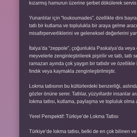
kızarmış hamurun üzerine şerbet dökülerek servis 
Yunanlılar için “loukoumades”, özellikle dini bayr
tatlı bir kutlama ve toplulukla bir araya gelme aracı
misafirperverliklerini ve geleneksel değerlerini yans
İtalya’da “zeppole”, çoğunlukla Paskalya’da veya 
meyvelerle zenginleştirilerek pişirilir ve tatlı, tatl
ramazan ayında çok yaygın bir tatlıdır ve özellikle
fındık veya kaymakla zenginleştirilmiştir.
Lokma tatlısının bu kültürlerdeki benzerliği, aslın
gözler önüne serer. Tatlılar, yüzyıllardır insanlar 
lokma tatlısı, kutlama, paylaşma ve topluluk olma a
Yerel Perspektif: Türkiye’de Lokma Tatlısı
Türkiye’de lokma tatlısı, belki de en çok bilinen ve