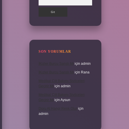
SON YORUMLAR
İKizler Burcu Şanslı Mı
için
admin
İKizler Burcu Şanslı Mı
için
Rana
Medikal Cilt Bakımı Sivilceleri
Geçirir Mi
için
admin
Medikal Cilt Bakımı Sivilceleri
Geçirir Mi
için
Aysun
Doru At Hangi Renk Olur
için
admin