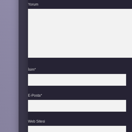
Yorum
İsim*
E-Posta*
Web Sitesi