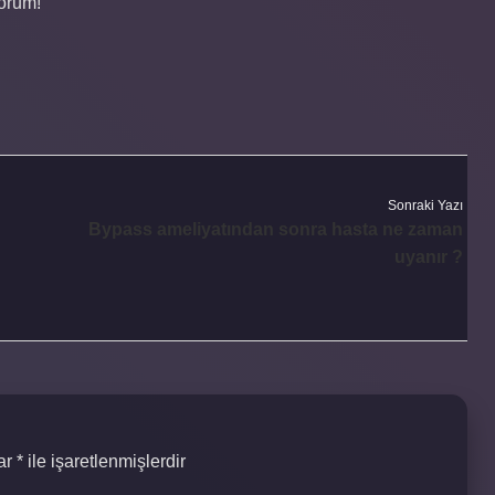
yorum!
Sonraki Yazı
Bypass ameliyatından sonra hasta ne zaman
uyanır ?
lar
*
ile işaretlenmişlerdir