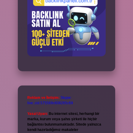
Reklam ve İletişim:
Skype:
live:.cid.575569c608265c69
Yasal Uyarı:
Bu internet sitesi, herhangi bir
marka, kurum veya şahıs şirketi ile hiçbir
bağlantısı bulunmamaktadır. Sitede yalnızca
kendi hazırladığımız makaleler