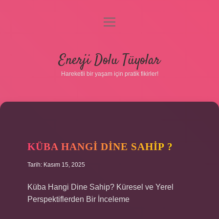
menüyü
aç
Anasayfa
Enerji Dolu Tüyolar
Gizlilik Politikası
Hareketli bir yaşam için pratik fikirler!
Yasal Uyarı
Hakkımızda
KÜBA HANGI DINE SAHIP ?
Tarih: Kasım 15, 2025
Hakkımızda
Küba Hangi Dine Sahip? Küresel ve Yerel
Perspektiflerden Bir İnceleme