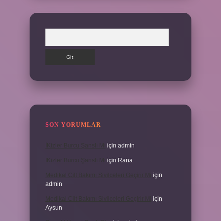
Arama
SON YORUMLAR
İKizler Burcu Şanslı Mı
için
admin
İKizler Burcu Şanslı Mı
için
Rana
Medikal Cilt Bakımı Sivilceleri Geçirir Mi
için
admin
Medikal Cilt Bakımı Sivilceleri Geçirir Mi
için
Aysun