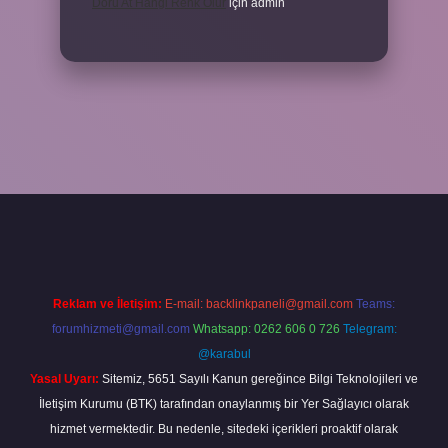
Doru At Hangi Renk Olur
için
admin
ilbet yeni giriş
ilbet yeni giriş
grandoperabet
betexper
Reklam ve İletişim:
E-mail:
backlinkpaneli@gmail.com
Teams:
forumhizmeti@gmail.com
Whatsapp: 0262 606 0 726
Telegram:
@karabul
Yasal Uyarı:
Sitemiz, 5651 Sayılı Kanun gereğince Bilgi Teknolojileri ve
İletişim Kurumu (BTK) tarafından onaylanmış bir Yer Sağlayıcı olarak
hizmet vermektedir. Bu nedenle, sitedeki içerikleri proaktif olarak