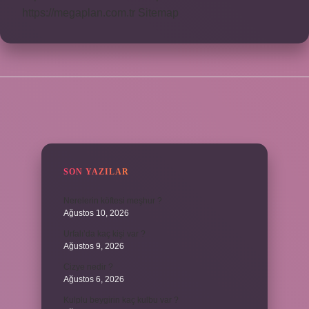
https://megaplan.com.tr
Sitemap
SIDEBAR
SON YAZILAR
Nerelerin köftesi meşhur ?
Ağustos 10, 2026
Urfalı’da kaç kişi var ?
Ağustos 9, 2026
Cizye nedir ?
Ağustos 6, 2026
Kulplu beygirin kaç kulbu var ?