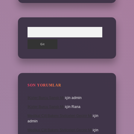
Arama
SON YORUMLAR
İKizler Burcu Şanslı Mı
için
admin
İKizler Burcu Şanslı Mı
için
Rana
Medikal Cilt Bakımı Sivilceleri Geçirir Mi
için
admin
Medikal Cilt Bakımı Sivilceleri Geçirir Mi
için