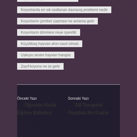
Koyunlarda en sık rastlanan davranış problemi nedir
Koyunların çember yapması ne anlama gelir
Koyunların dönmesi neye işarettir
Küçükbaş hayvan ahırı nasıl olmalı
Uykuyu seven hayvan hangisi
Zayıf koyuna ne iyi gelir
Önceki Yazı
Sonraki Yazı
Öğretim Nedir
Dil Terapisti
Eğitim Bilimleri
Fiyatları Ne Kadar