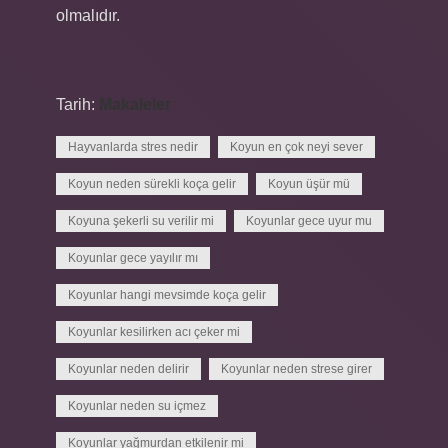
olmalıdır.
Tarih:
Makaleler
Hayvanlarda stres nedir
Koyun en çok neyi sever
Koyun neden sürekli koça gelir
Koyun üşür mü
Koyuna şekerli su verilir mi
Koyunlar gece uyur mu
Koyunlar gece yayılır mı
Koyunlar hangi mevsimde koça gelir
Koyunlar kesilirken acı çeker mi
Koyunlar neden delirir
Koyunlar neden strese girer
Koyunlar neden su içmez
Koyunlar yağmurdan etkilenir mi