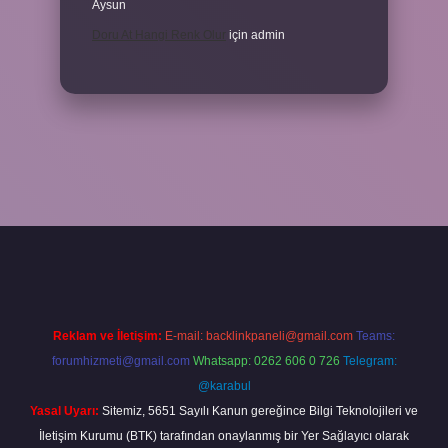
Aysun
Doru At Hangi Renk Olur
için
admin
iş
ilbet yeni giriş
grandoperabet
betexper
Reklam ve İletişim:
E-mail:
backlinkpaneli@gmail.com
Teams:
forumhizmeti@gmail.com
Whatsapp: 0262 606 0 726
Telegram:
@karabul
Yasal Uyarı:
Sitemiz, 5651 Sayılı Kanun gereğince Bilgi Teknolojileri ve
İletişim Kurumu (BTK) tarafından onaylanmış bir Yer Sağlayıcı olarak