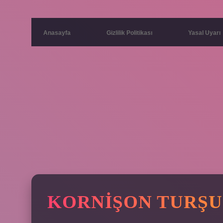
Anasayfa
Gizlilik Politikası
Yasal Uyarı
KORNIŞON TURŞU 