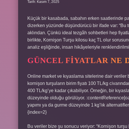
Tarih: Kasım 7, 2025
Küçük bir kasabada, sabahın erken saatlerinde pa
dizerken yüzünde düşündürücü bir ifade var: “Bu t
aklından. Çünkü ideal tezgâh sohbetleri hep fiyat
birlikte, Kornişon Turşu kilosu kaç TL olur sorusu
analiz eşliğinde, insan hikâyeleriyle renklendiril
GÜNCEL FIYATLAR NE
Online market ve kıyaslama sitelerine dair veriler
kornişon turşuların birim fiyatı 100 TL/kg civarınd
400 TL/kg’ye kadar çıkabiliyor. Örneğin, bir kıyasl
düzeyinde olduğu görülüyor. :contentReference[oa
yapımı ya da gurme düzeyinde 1 kg’lık alternatifler
{index=2}
Bu veriler bize şu sonucu veriyor: “Kornişon turşu k