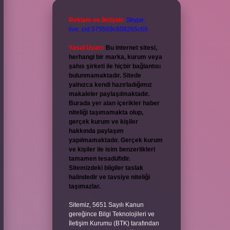
Reklam ve İletişim:
Skype:
live:.cid.575569c608265c69
Yasal Uyarı:
Bu internet sitesi,
herhangi bir marka, kurum veya
şahıs şirketi ile hiçbir bağlantısı
bulunmamaktadır. Sitede
yalnızca kendi hazırladığımız
makaleler paylaşılmaktadır.
Burada yer alan içerikler haber
niteliği taşımamakta olup,
gerçek kurum ve kişiler
hakkında paylaşım
yapılmamaktadır. Gerçek kurum
ve kişiler ile isim benzerlikleri
tamamen tesadüfidir.
Sitemizdeki bilgiler taslak
halindedir ve tavsiye niteliği
taşımazlar.
Sitemiz, 5651 Sayılı Kanun
gereğince Bilgi Teknolojileri ve
İletişim Kurumu (BTK) tarafından