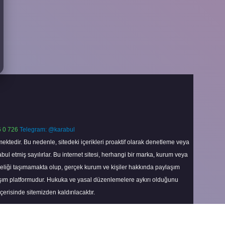
 0 726
Telegram: @karabul
ektedir. Bu nedenle, sitedeki içerikleri proaktif olarak denetleme veya
 etmiş sayılırlar. Bu internet sitesi, herhangi bir marka, kurum veya
niteliği taşımamakta olup, gerçek kurum ve kişiler hakkında paylaşım
laşım platformudur. Hukuka ve yasal düzenlemelere aykırı olduğunu
içerisinde sitemizden kaldırılacaktır.
Scroll
to