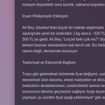
maliyeti düşürebilir ama tazelik, saklama koşulları 
İnsan Hikâyesiyle Etkileşim
Ali Bey, İstanbul’daki küçük bir kafede atıştırmal
siparişinde yerel bir üreticiden 1 kg alınca ~320 TL
500 TL’ye geldi. Ali Bey, “Lezzet farkı çok mu?” di
derken bazıları standardize tadı tercih etti. Bu hik
rakam değil, deneyimle kuruluyor.
Toplumsal ve Ekonomik Bağlam
Turşu gibi geleneksel ürünlerde fiyat değişimi, sa
mevsimsel ürün durumu, enerji maliyetleri ve dövi
üreticilerin desteklenmesi, sürdürülebilir tarımın te
sorusunun ötesine geçmesini sağlıyor. Ayşe teyze 
yapılıyor, şu yüzden fiyat aşağı çekilemiyor” gibi 