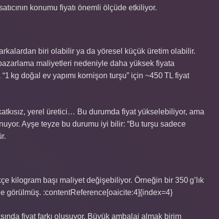
satıcının konumu fiyatı önemli ölçüde etkiliyor.
alardan biri olabilir ya da yöresel küçük üretim olabilir.
 pazarlama maliyetleri nedeniyle daha yüksek fiyata
“1 kg doğal ev yapımı kornişon turşu” için ~450 TL fiyat
 katkısız, yerel üretici… Bu durumda fiyat yükselebiliyor, ama
uyor. Ayşe teyze bu durumu iyi bilir: “Bu turşu sadece
r.
e kilogram başı maliyet değişebiliyor. Örneğin bir 350 g’lık
de görülmüş. :contentReference[oaicite:4]{index=4}
rasında fiyat farkı oluşuyor. Büyük ambalaj almak birim