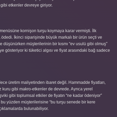
gibi etkenler devreye giriyor.
ık menüsüne kornişon turşu koymaya karar vermişti. İlk
 ödedi. İkinci siparişinde büyük markalı bir ürün seçti ve
ye düşünürken müşterilerinin bir kısmı “ev usulü gibi olmuş”
âye gösteriyor ki tüketici algısı ve fiyat arasındaki bağ sadece
dece üretim maliyetinden ibaret değil. Hammadde fiyatları,
z kuru gibi makro‑etkenler de devrede. Ayrıca yerel
şviki gibi toplumsal etkiler de fiyatın “ne kadar ödeniyor”
bu yüzden müşterilerisine “bu turşu senede bir kere
açıklamalarda bulunabiliyor.