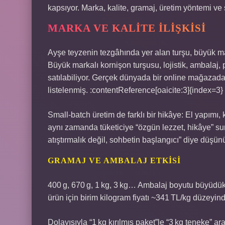
kapsıyor. Marka, kalite, gramaj, üretim yöntemi ve 
MARKA VE KALITE İLIŞKISI
Ayşe teyzenin tezgâhında yer alan turşu, büyük mark
Büyük markalı kornişon turşusu, lojistik, ambalaj,
satılabiliyor. Gerçek dünyada bir online mağazada 
listelenmiş. :contentReference[oaicite:3]{index=3}
Small‑batch üretim de farklı bir hikâye: El yapımı,
aynı zamanda tüketiciye “özgün lezzet, hikâye” sun
atıştırmalık değil, sohbetin başlangıcı” diye düşünü
GRAMAJ VE AMBALAJ ETKISI
400 g, 670 g, 1 kg, 3 kg… Ambalaj boyutu büyüdükç
ürün için birim kilogram fiyatı ~341 TL/kg düzeyin
Dolayısıyla “1 kg kırılmış paket”le “3 kg teneke” a