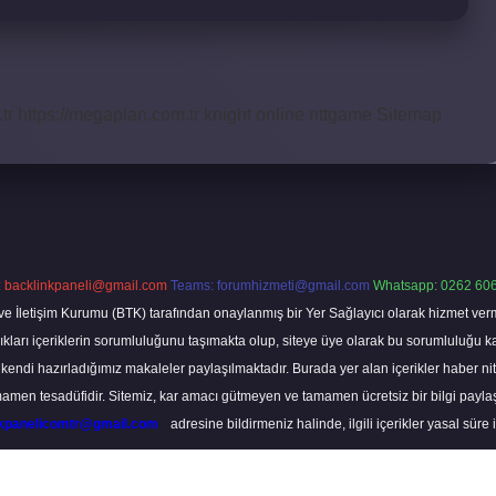
tr
https://megaplan.com.tr
knight online
nttgame
Sitemap
:
backlinkpaneli@gmail.com
Teams:
forumhizmeti@gmail.com
Whatsapp: 0262 606
ve İletişim Kurumu (BTK) tarafından onaylanmış bir Yer Sağlayıcı olarak hizmet verm
rı içeriklerin sorumluluğunu taşımakta olup, siteye üye olarak bu sorumluluğu kabul
a kendi hazırladığımız makaleler paylaşılmaktadır. Burada yer alan içerikler haber 
tamamen tesadüfidir. Sitemiz, kar amacı gütmeyen ve tamamen ücretsiz bir bilgi pay
nkpanelicomtr@gmail.com
adresine bildirmeniz halinde, ilgili içerikler yasal süre 