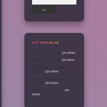
SON YORUMLAR
İKizler Burcu Şanslı Mı
için
admin
İKizler Burcu Şanslı Mı
için
Rana
Medikal Cilt Bakımı Sivilceleri
Geçirir Mi
için
admin
Medikal Cilt Bakımı Sivilceleri
Geçirir Mi
için
Aysun
Doru At Hangi Renk Olur
için
admin