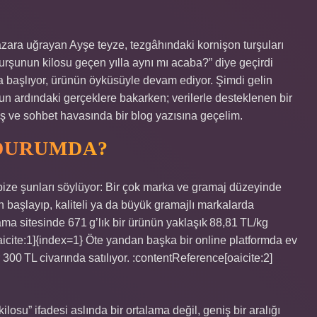
zara uğrayan Ayşe teyze, tezgâhındaki kornişon turşuları
urşunun kilosu geçen yılla aynı mı acaba?” diye geçirdi
la başlıyor, ürünün öyküsüyle devam ediyor. Şimdi gelin
nun ardındaki gerçeklere bakarken; verilerle desteklenen bir
miş ve sohbet havasında bir blog yazısına geçelim.
 DURUMDA?
 bize şunları söylüyor: Bir çok marka ve gramaj düzeyinde
an başlayıp, kaliteli ya da büyük gramajlı markalarda
ama sitesinde 671 g’lık bir ürünün yaklaşık 88,81 TL/kg
icite:1]{index=1} Öte yandan başka bir online platformda ev
 300 TL civarında satılıyor. :contentReference[oaicite:2]
ilosu” ifadesi aslında bir ortalama değil, geniş bir aralığı