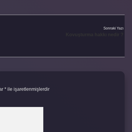
Sonraki Yazı
Kovuşturma hakkı nedir ?
lar
*
ile işaretlenmişlerdir