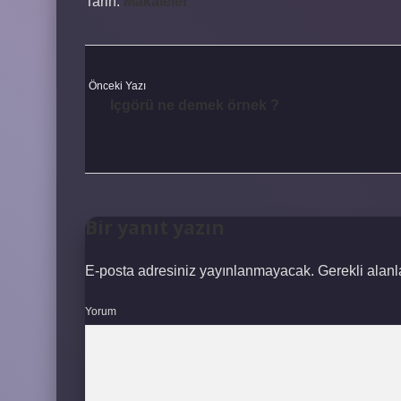
Tarih:
Makaleler
Önceki Yazı
Içgörü ne demek örnek ?
Bir yanıt yazın
E-posta adresiniz yayınlanmayacak.
Gerekli alan
Yorum