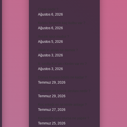
Cizye nedir ?
Ağustos 6, 2026
Kulplu beygirin kaç kulbu var ?
Ağustos 6, 2026
Avcılık spor mudur ?
Ağustos 5, 2026
Allah’ın ahlak ne demek ?
Ağustos 3, 2026
8. sınıfta Kur’an-ı Kerim var mı ?
Ağustos 3, 2026
Dünya Kupası ödülü ne kadar ?
Temmuz 29, 2026
Türklerin en büyük destanı nedir ?
Temmuz 29, 2026
Koç erkeği en iyi kimle anlaşır ?
Temmuz 27, 2026
Kazandibi sulu olursa ne yapılır ?
Temmuz 25, 2026