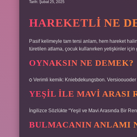
Tarih: Şubat 25, 2025
HAREKETLI NE 
Pasif kelimeyle tam tersi anlam, hem hareket hali
türetilen atlama, çocuk kullanırken yetişkinler içi
OYNAKSIN NE DEMEK?
ѻ Verimli kemik: Kniebdekungsbon. Versioouoder St
YEŞIL ILE MAVI ARASI
İngilizce Sözlükte “Yeşil ve Mavi Arasında Bir Renk
BULMACANIN ANLAMI 