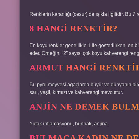
Renklerin karanlığı (cesur) de ışıkla ilgilidir. Bu 7 
8 HANGI RENKTIR?
En koyu renkler genellikle 1 ile gösterilirken, en b
eder. Örneğin, “2” sayısı çok koyu kahverengi rengi
ARMUT HANGI RENKTI
Bu pyru meyvesi ağaçlarda büyür ve dünyanın birçok 
sarı, yeşil, kırmızı ve kahverengi mevcuttur.
ANJIN NE DEMEK BUL
Yutak inflamasyonu, hunnak, anjina.
BULMACA KADIN NE D