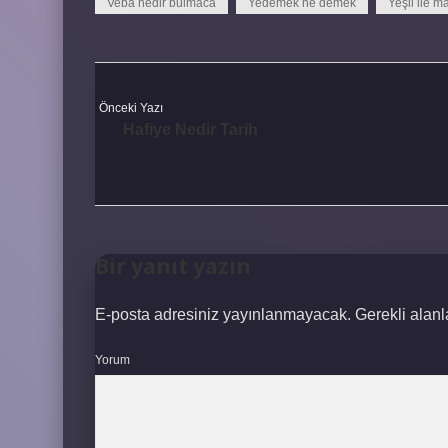
Veba nedir bulmaca
Yedemek ne demek
Yeşil ile m
Önceki Yazı
Hafiye Nedir Tarih
Bir yanıt yazın
E-posta adresiniz yayınlanmayacak.
Gerekli alan
Yorum