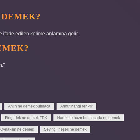
 DEMEK?
 ifade edilen kelime anlamına gelir.
DEMEK?
m.”
Anjin ne demek bulmaca
Armut hangi renktir
Fingirdek ne demek TDK
Harekete hazır bulmacada ne demek
Oynaksın ne demek
Sevinçli neşeli ne demek