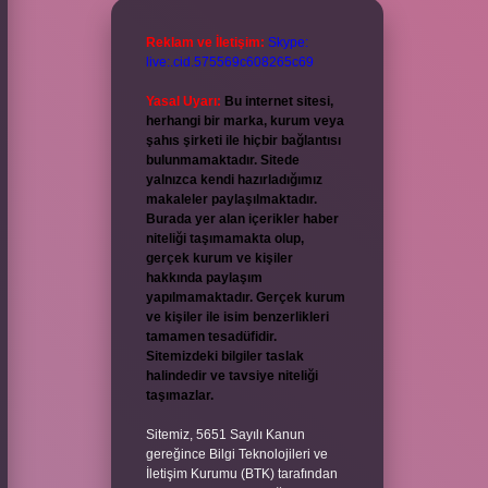
Reklam ve İletişim:
Skype:
live:.cid.575569c608265c69
Yasal Uyarı:
Bu internet sitesi,
herhangi bir marka, kurum veya
şahıs şirketi ile hiçbir bağlantısı
bulunmamaktadır. Sitede
yalnızca kendi hazırladığımız
makaleler paylaşılmaktadır.
Burada yer alan içerikler haber
niteliği taşımamakta olup,
gerçek kurum ve kişiler
hakkında paylaşım
yapılmamaktadır. Gerçek kurum
ve kişiler ile isim benzerlikleri
tamamen tesadüfidir.
Sitemizdeki bilgiler taslak
halindedir ve tavsiye niteliği
taşımazlar.
Sitemiz, 5651 Sayılı Kanun
gereğince Bilgi Teknolojileri ve
İletişim Kurumu (BTK) tarafından