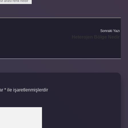
avi arası renk nedir
Sonraki Yazı
Heterojen Bölge Nedir
lar
*
ile işaretlenmişlerdir