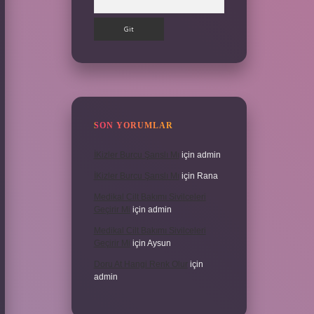
SON YORUMLAR
İKizler Burcu Şanslı Mı
için
admin
İKizler Burcu Şanslı Mı
için
Rana
Medikal Cilt Bakımı Sivilceleri
Geçirir Mi
için
admin
Medikal Cilt Bakımı Sivilceleri
Geçirir Mi
için
Aysun
Doru At Hangi Renk Olur
için
admin