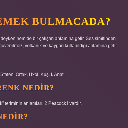
DEMEK BULMACADA?
ndeyken hem de bir çalışan anlamına gelir. Ses simitinden
n güvenilmez, volkanik ve kaygan kullanıldığı anlamına gelir.
aten: Ortak, Hxol. Kuş. I. Anat.
 RENK NEDIR?
” teriminin anlamları: 2 Peacock i vardır.
NEDIR?