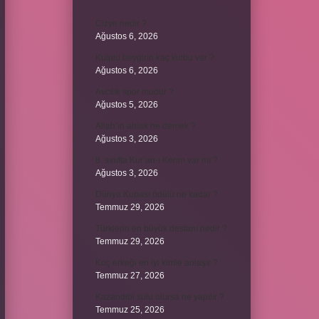
Cizye nedir ?
Ağustos 6, 2026
Kulplu beygirin kaç kulbu var ?
Ağustos 6, 2026
Avcılık spor mudur ?
Ağustos 5, 2026
Allah’ın ahlak ne demek ?
Ağustos 3, 2026
8. sınıfta Kur’an-ı Kerim var mı ?
Ağustos 3, 2026
Dünya Kupası ödülü ne kadar ?
Temmuz 29, 2026
Türklerin en büyük destanı nedir ?
Temmuz 29, 2026
Koç erkeği en iyi kimle anlaşır ?
Temmuz 27, 2026
Kazandibi sulu olursa ne yapılır ?
Temmuz 25, 2026