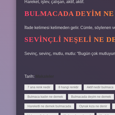
Hareket, işlev, çalışan, aktif, aktif.
BULMACADA DEYIM NE
İfade kelimesi kelimeden gelir. Cümle, söylenen ve
SEVINÇLI NEŞELI NE 
Sevinç, sevinç, mutlu, mutlu: “Bugün çok mutluyu
Tarih:
Makaleler
7 ana renk nedir
8 hangi renktir
Aktif nedir bulmaca
Bulmaca kadın ne demek
Bulmacada deyim ne demek
Hareketli ne demek bulmacada
Oynak kıza ne denir