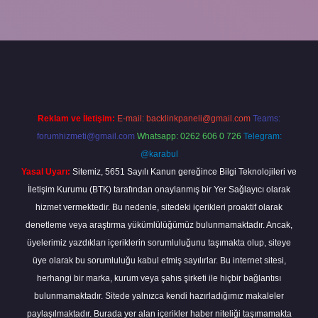
 giriş
ilbet yeni giriş
grandoperabet
betexper
Reklam ve İletişim:
E-mail:
backlinkpaneli@gmail.com
Teams:
forumhizmeti@gmail.com
Whatsapp: 0262 606 0 726
Telegram:
@karabul
Yasal Uyarı:
Sitemiz, 5651 Sayılı Kanun gereğince Bilgi Teknolojileri ve
İletişim Kurumu (BTK) tarafından onaylanmış bir Yer Sağlayıcı olarak
hizmet vermektedir. Bu nedenle, sitedeki içerikleri proaktif olarak
denetleme veya araştırma yükümlülüğümüz bulunmamaktadır. Ancak,
üyelerimiz yazdıkları içeriklerin sorumluluğunu taşımakta olup, siteye
üye olarak bu sorumluluğu kabul etmiş sayılırlar. Bu internet sitesi,
herhangi bir marka, kurum veya şahıs şirketi ile hiçbir bağlantısı
bulunmamaktadır. Sitede yalnızca kendi hazırladığımız makaleler
paylaşılmaktadır. Burada yer alan içerikler haber niteliği taşımamakta