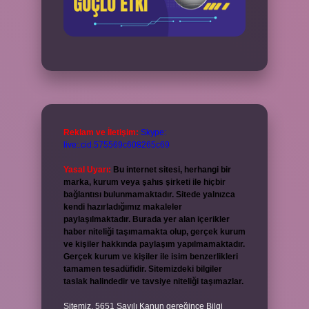
Reklam ve İletişim:
Skype:
live:.cid.575569c608265c69
Yasal Uyarı:
Bu internet sitesi, herhangi bir
marka, kurum veya şahıs şirketi ile hiçbir
bağlantısı bulunmamaktadır. Sitede yalnızca
kendi hazırladığımız makaleler
paylaşılmaktadır. Burada yer alan içerikler
haber niteliği taşımamakta olup, gerçek kurum
ve kişiler hakkında paylaşım yapılmamaktadır.
Gerçek kurum ve kişiler ile isim benzerlikleri
tamamen tesadüfidir. Sitemizdeki bilgiler
taslak halindedir ve tavsiye niteliği taşımazlar.
Sitemiz, 5651 Sayılı Kanun gereğince Bilgi