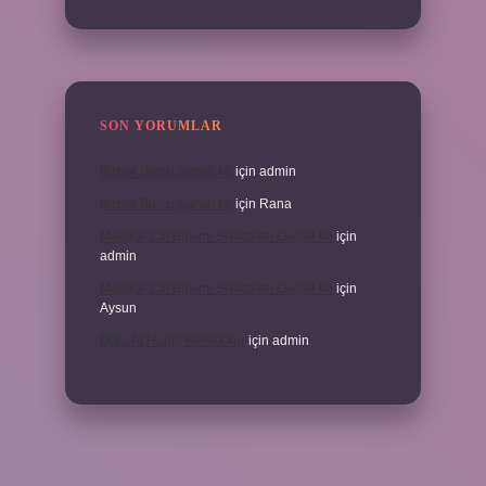
SON YORUMLAR
İKizler Burcu Şanslı Mı
için
admin
İKizler Burcu Şanslı Mı
için
Rana
Medikal Cilt Bakımı Sivilceleri Geçirir Mi
için
admin
Medikal Cilt Bakımı Sivilceleri Geçirir Mi
için
Aysun
Doru At Hangi Renk Olur
için
admin