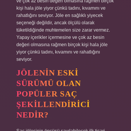
ve çok az besin değeri olmasına rağmen birçok
kişi hala jöle yiyor çünkü tadını, kıvamını ve
rahatlığını seviyor. Jöle en sağlıklı yiyecek
seçeneği değildir, ancak ölçülü olarak
tüketildiğinde muhtemelen size zarar vermez.
Yapay içerikler içermesine ve çok az besin
değeri olmasına rağmen birçok kişi hala jöle
yiyor çünkü tadını, kıvamını ve rahatlığını
seviyor.
JÖLENIN ESKI
SÜRÜMÜ OLAN
POPÜLER SAÇ
ŞEKILLENDIRICI
NEDIR?
Saç jölesinin öncüsü sayılabilecek ilk ticari