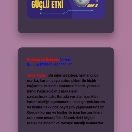
Reklam ve İletişim:
Skype:
live:.cid.575569c608265c69
Yasal Uyarı:
Bu internet sitesi, herhangi bir
marka, kurum veya şahıs şirketi ile hiçbir
bağlantısı bulunmamaktadır. Sitede yalnızca
kendi hazırladığımız makaleler
paylaşılmaktadır. Burada yer alan içerikler
haber niteliği taşımamakta olup, gerçek kurum
ve kişiler hakkında paylaşım yapılmamaktadır.
Gerçek kurum ve kişiler ile isim benzerlikleri
tamamen tesadüfidir. Sitemizdeki bilgiler
taslak halindedir ve tavsiye niteliği taşımazlar.