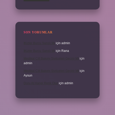
SON YORUMLAR
İKizler Burcu Şanslı Mı
için
admin
İKizler Burcu Şanslı Mı
için
Rana
Medikal Cilt Bakımı Sivilceleri Geçirir Mi
için
admin
Medikal Cilt Bakımı Sivilceleri Geçirir Mi
için
Aysun
Doru At Hangi Renk Olur
için
admin