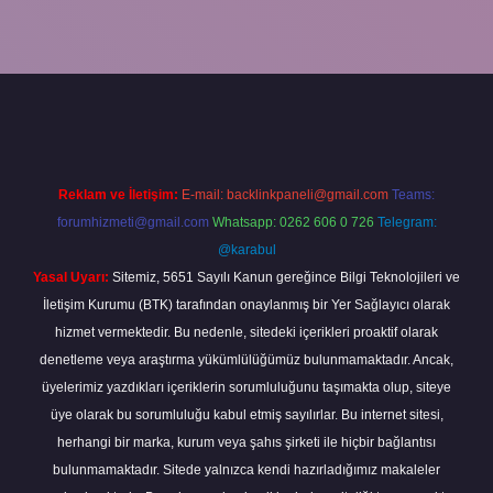
riş
ilbet yeni giriş
grandoperabet
betexper
Reklam ve İletişim:
E-mail:
backlinkpaneli@gmail.com
Teams:
forumhizmeti@gmail.com
Whatsapp: 0262 606 0 726
Telegram:
@karabul
Yasal Uyarı:
Sitemiz, 5651 Sayılı Kanun gereğince Bilgi Teknolojileri ve
İletişim Kurumu (BTK) tarafından onaylanmış bir Yer Sağlayıcı olarak
hizmet vermektedir. Bu nedenle, sitedeki içerikleri proaktif olarak
denetleme veya araştırma yükümlülüğümüz bulunmamaktadır. Ancak,
üyelerimiz yazdıkları içeriklerin sorumluluğunu taşımakta olup, siteye
üye olarak bu sorumluluğu kabul etmiş sayılırlar. Bu internet sitesi,
herhangi bir marka, kurum veya şahıs şirketi ile hiçbir bağlantısı
bulunmamaktadır. Sitede yalnızca kendi hazırladığımız makaleler