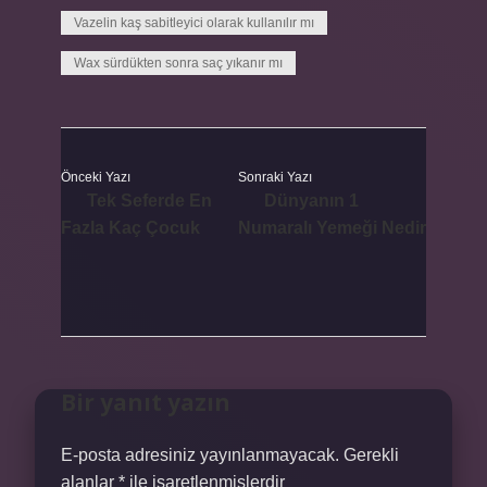
Vazelin kaş sabitleyici olarak kullanılır mı
Wax sürdükten sonra saç yıkanır mı
Önceki Yazı
Sonraki Yazı
Tek Seferde En
Dünyanın 1
Fazla Kaç Çocuk
Numaralı Yemeği Nedir
Bir yanıt yazın
E-posta adresiniz yayınlanmayacak.
Gerekli
alanlar
*
ile işaretlenmişlerdir