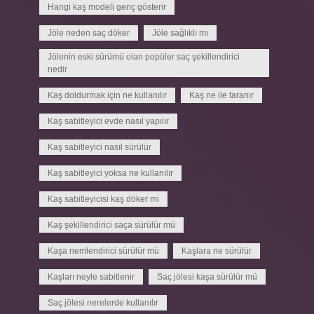
Hangi kaş modeli genç gösterir
Jöle neden saç döker
Jöle sağlıklı mı
Jölenin eski sürümü olan popüler saç şekillendirici
nedir
Kaş doldurmak için ne kullanılır
Kaş ne ile taranır
Kaş sabitleyici evde nasıl yapılır
Kaş sabitleyici nasıl sürülür
Kaş sabitleyici yoksa ne kullanılır
Kaş sabitleyicisi kaş döker mi
Kaş şekillendirici saça sürülür mü
Kaşa nemlendirici sürülür mü
Kaşlara ne sürülür
Kaşları neyle sabitlenir
Saç jölesi kaşa sürülür mü
Saç jölesi nerelerde kullanılır