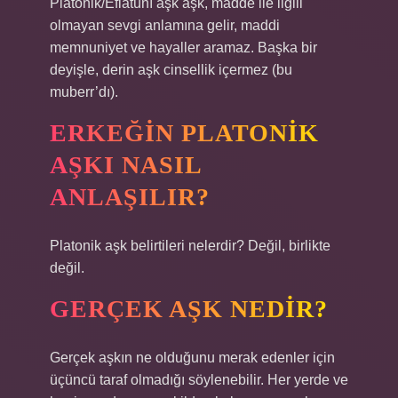
Platonik/Eflâtûnî aşk aşk, madde ile ilgili
olmayan sevgi anlamına gelir, maddi
memnuniyet ve hayaller aramaz. Başka bir
deyişle, derin aşk cinsellik içermez (bu
muberr’dı).
ERKEĞIN PLATONIK
AŞKI NASIL
ANLAŞILIR?
Platonik aşk belirtileri nelerdir? Değil, birlikte
değil.
GERÇEK AŞK NEDIR?
Gerçek aşkın ne olduğunu merak edenler için
üçüncü taraf olmadığı söylenebilir. Her yerde ve