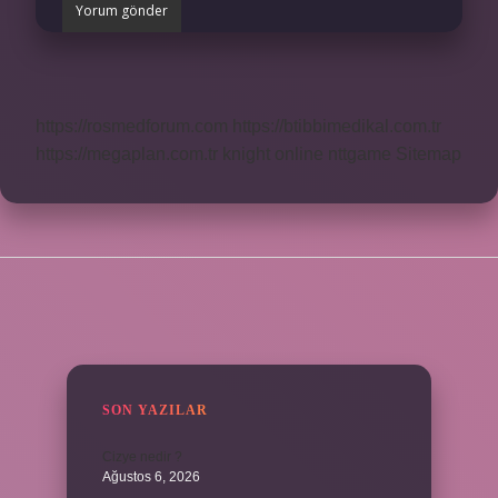
https://rosmedforum.com
https://btibbimedikal.com.tr
https://megaplan.com.tr
knight online
nttgame
Sitemap
SIDEBAR
SON YAZILAR
Cizye nedir ?
Ağustos 6, 2026