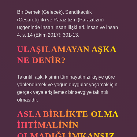
Bir Dernek (Gelecek), Sendikacılık
(Cesaretçilik) ve Parazitizm (Parazitizm)
üçgeninde insan insan ilişkileri. İnsan ve İnsan
4, s. 14 (Ekim 2017): 301-13.
ULAŞILAMAYAN AŞKA
NE DENIR?
Takıntılı aşk, kişinin tüm hayatınızı kişiye göre
yönlendirmek ve yoğun duygular yaşamak için
gerçek veya erişilemez bir sevgiye takıntılı
olmasıdır.
ASLA BIRLIKTE OLMA
IHTIMALININ
OLMADIĞI IMKANSIZ