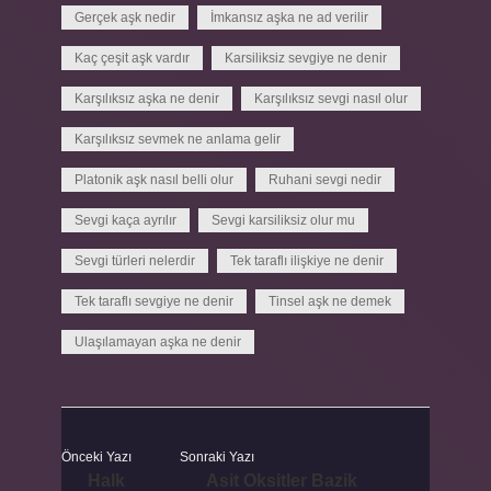
Gerçek aşk nedir
İmkansız aşka ne ad verilir
Kaç çeşit aşk vardır
Karsiliksiz sevgiye ne denir
Karşılıksız aşka ne denir
Karşılıksız sevgi nasıl olur
Karşılıksız sevmek ne anlama gelir
Platonik aşk nasıl belli olur
Ruhani sevgi nedir
Sevgi kaça ayrılır
Sevgi karsiliksiz olur mu
Sevgi türleri nelerdir
Tek taraflı ilişkiye ne denir
Tek taraflı sevgiye ne denir
Tinsel aşk ne demek
Ulaşılamayan aşka ne denir
Önceki Yazı
Sonraki Yazı
Halk
Asit Oksitler Bazik