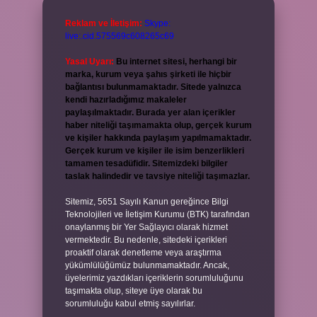
Reklam ve İletişim:
Skype:
live:.cid.575569c608265c69
Yasal Uyarı:
Bu internet sitesi, herhangi bir
marka, kurum veya şahıs şirketi ile hiçbir
bağlantısı bulunmamaktadır. Sitede yalnızca
kendi hazırladığımız makaleler
paylaşılmaktadır. Burada yer alan içerikler
haber niteliği taşımamakta olup, gerçek kurum
ve kişiler hakkında paylaşım yapılmamaktadır.
Gerçek kurum ve kişiler ile isim benzerlikleri
tamamen tesadüfidir. Sitemizdeki bilgiler
taslak halindedir ve tavsiye niteliği taşımazlar.
Sitemiz, 5651 Sayılı Kanun gereğince Bilgi
Teknolojileri ve İletişim Kurumu (BTK) tarafından
onaylanmış bir Yer Sağlayıcı olarak hizmet
vermektedir. Bu nedenle, sitedeki içerikleri
proaktif olarak denetleme veya araştırma
yükümlülüğümüz bulunmamaktadır. Ancak,
üyelerimiz yazdıkları içeriklerin sorumluluğunu
taşımakta olup, siteye üye olarak bu
sorumluluğu kabul etmiş sayılırlar.