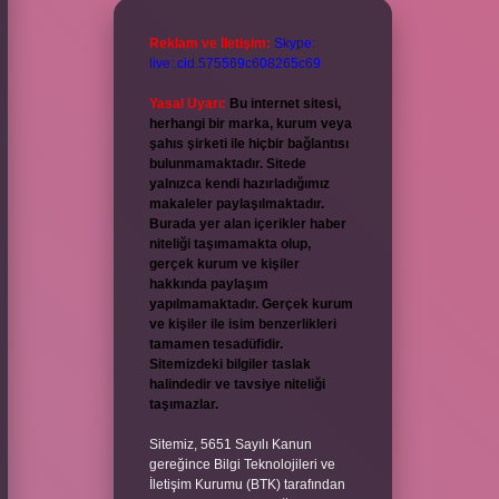
Reklam ve İletişim:
Skype:
live:.cid.575569c608265c69
Yasal Uyarı:
Bu internet sitesi,
herhangi bir marka, kurum veya
şahıs şirketi ile hiçbir bağlantısı
bulunmamaktadır. Sitede
yalnızca kendi hazırladığımız
makaleler paylaşılmaktadır.
Burada yer alan içerikler haber
niteliği taşımamakta olup,
gerçek kurum ve kişiler
hakkında paylaşım
yapılmamaktadır. Gerçek kurum
ve kişiler ile isim benzerlikleri
tamamen tesadüfidir.
Sitemizdeki bilgiler taslak
halindedir ve tavsiye niteliği
taşımazlar.
Sitemiz, 5651 Sayılı Kanun
gereğince Bilgi Teknolojileri ve
İletişim Kurumu (BTK) tarafından