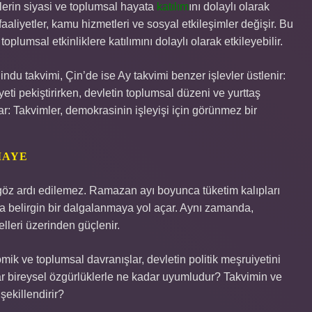
eylerin siyasi ve toplumsal hayata
katılım
ını dolaylı olarak
aliyetler, kamu hizmetleri ve sosyal etkileşimler değişir. Bu
toplumsal etkinliklere katılımını dolaylı olarak etkileyebilir.
indu takvimi, Çin’de ise Ay takvimi benzer işlevler üstlenir:
eti pekiştirirken, devletin toplumsal düzeni ve yurttaş
ar: Takvimler, demokrasinin işleyişi için görünmez bir
MAYE
göz ardı edilemez. Ramazan ayı boyunca tüketim kalıpları
da belirgin bir dalgalanmaya yol açar. Aynı zamanda,
lleri üzerinden güçlenir.
mik ve toplumsal davranışlar, devletin politik meşruiyetini
lar bireysel özgürlüklerle ne kadar uyumludur? Takvimin ve
 şekillendirir?