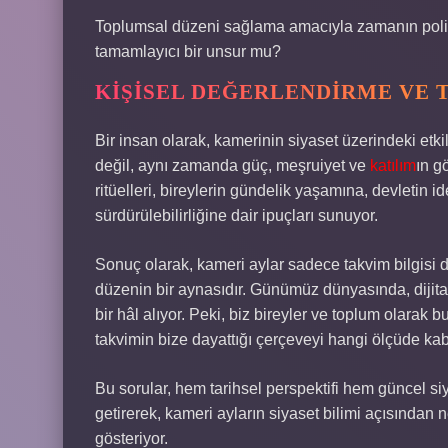
Toplumsal düzeni sağlama amacıyla zamanın politik
tamamlayıcı bir unsur mu?
KIŞISEL DEĞERLENDIRME VE 
Bir insan olarak, kamerinin siyaset üzerindeki et
değil, aynı zamanda güç, meşruiyet ve
katılım
ın g
ritüelleri, bireylerin gündelik yaşamına, devletin 
sürdürülebilirliğine dair ipuçları sunuyor.
Sonuç olarak, kameri aylar sadece takvim bilgisi 
düzenin bir aynasıdır. Günümüz dünyasında, dijita
bir hâl alıyor. Peki, biz bireyler ve toplum olarak 
takvimin bize dayattığı çerçeveyi hangi ölçüde ka
Bu sorular, hem tarihsel perspektifi hem güncel si
getirerek, kameri ayların siyaset bilimi açısından
gösteriyor.