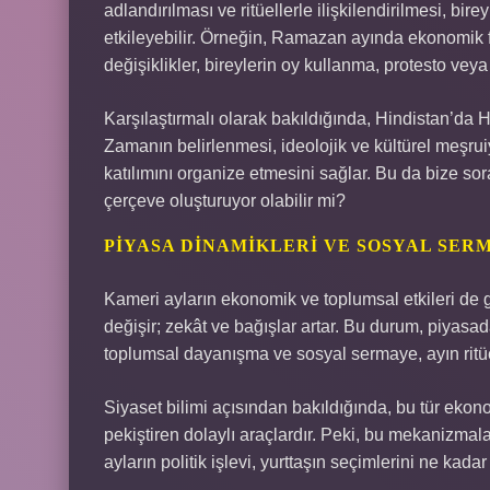
adlandırılması ve ritüellerle ilişkilendirilmesi, bir
etkileyebilir. Örneğin, Ramazan ayında ekonomik fa
değişiklikler, bireylerin oy kullanma, protesto veya 
Karşılaştırmalı olarak bakıldığında, Hindistan’da H
Zamanın belirlenmesi, ideolojik ve kültürel meşruiy
katılımını organize etmesini sağlar. Bu da bize sor
çerçeve oluşturuyor olabilir mi?
PIYASA DINAMIKLERI VE SOSYAL SER
Kameri ayların ekonomik ve toplumsal etkileri de 
değişir; zekât ve bağışlar artar. Bu durum, piyasa
toplumsal dayanışma ve sosyal sermaye, ayın ritüe
Siyaset bilimi açısından bakıldığında, bu tür ekono
pekiştiren dolaylı araçlardır. Peki, bu mekanizma
ayların politik işlevi, yurttaşın seçimlerini ne kadar