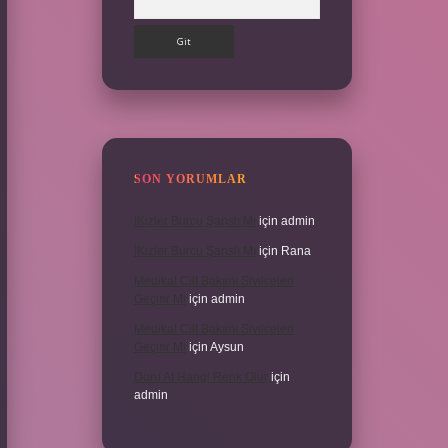
SON YORUMLAR
İKizler Burcu Şanslı Mı
için
admin
İKizler Burcu Şanslı Mı
için
Rana
Medikal Cilt Bakımı Sivilceleri
Geçirir Mi
için
admin
Medikal Cilt Bakımı Sivilceleri
Geçirir Mi
için
Aysun
Doru At Hangi Renk Olur
için
admin