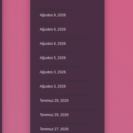
Urfalı’da kaç kişi var ?
Ağustos 9, 2026
Cizye nedir ?
Ağustos 6, 2026
Kulplu beygirin kaç kulbu var ?
Ağustos 6, 2026
Avcılık spor mudur ?
Ağustos 5, 2026
Allah’ın ahlak ne demek ?
Ağustos 3, 2026
8. sınıfta Kur’an-ı Kerim var mı ?
Ağustos 3, 2026
Dünya Kupası ödülü ne kadar ?
Temmuz 29, 2026
Türklerin en büyük destanı nedir ?
Temmuz 29, 2026
Koç erkeği en iyi kimle anlaşır ?
Temmuz 27, 2026