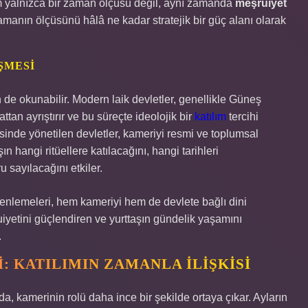
vim yalnızca bir zaman ölçüsü değil, aynı zamanda
meşruiyet
amanın ölçüsünü hâlâ ne kadar stratejik bir güç alanı olarak
ŞMESI
n de okunabilir. Modern laik devletler, genellikle Güneş
tan ayrıştırır ve bu süreçte ideolojik bir
katılım
tercihi
esinde yönetilen devletler, kameriyi resmi ve toplumsal
ın hangi ritüellere katılacağını, hangi tarihleri
 sayılacağını etkiler.
zenlemeleri, hem kameriyi hem de devlete bağlı dini
ruiyetini güçlendiren ve yurttaşın gündelik yaşamını
.
 KATILIMIN ZAMANLA İLIŞKISI
a, kamerinin rolü daha ince bir şekilde ortaya çıkar. Ayların