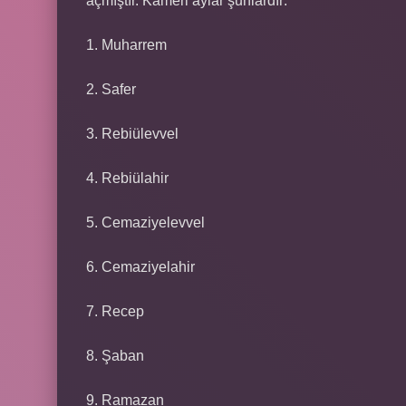
açmıştır. Kameri aylar şunlardır:
1. Muharrem
2. Safer
3. Rebiülevvel
4. Rebiülahir
5. Cemaziyelevvel
6. Cemaziyelahir
7. Recep
8. Şaban
9. Ramazan