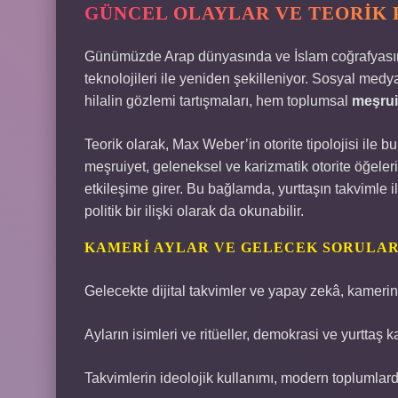
GÜNCEL OLAYLAR VE TEORIK 
Günümüzde Arap dünyasında ve İslam coğrafyasında
teknolojileri ile yeniden şekilleniyor. Sosyal m
hilalin gözlemi tartışmaları, hem toplumsal
meşrui
Teorik olarak, Max Weber’in otorite tipolojisi ile 
meşruiyet, geleneksel ve karizmatik otorite öğeler
etkileşime girer. Bu bağlamda, yurttaşın takvimle i
politik bir ilişki olarak da okunabilir.
KAMERI AYLAR VE GELECEK SORULA
Gelecekte dijital takvimler ve yapay zekâ, kamerinin
Ayların isimleri ve ritüeller, demokrasi ve yurttaş 
Takvimlerin ideolojik kullanımı, modern toplumlard