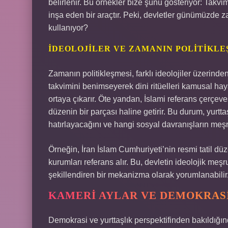
belirlenir. Bu örnekler bize şunu gösteriyor: Tak
inşa eden bir araçtır. Peki, devletler günümüzde z
kullanıyor?
İDEOLOJILER VE ZAMANIN POLITIKLE
Zamanın politikleşmesi, farklı ideolojiler üzerinde
takvimini benimseyerek dini ritüelleri kamusal hayat
ortaya çıkarır. Öte yandan, İslami referans çerçev
düzenin bir parçası haline getirir. Bu durum, yurttaş
hatırlayacağını ve hangi sosyal davranışların meşru
Örneğin, İran İslam Cumhuriyeti’nin resmi tatil dü
kurumları referans alır. Bu, devletin ideolojik meş
şekillendiren bir mekanizma olarak yorumlanabilir
KAMERI AYLAR VE DEMOKRASI:
Demokrasi ve yurttaşlık perspektifinden bakıldığınd