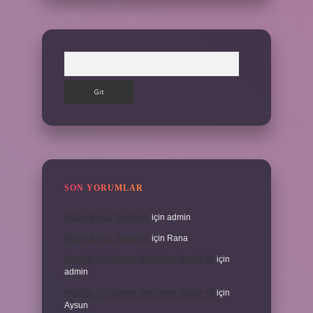
Arama
SON YORUMLAR
İKizler Burcu Şanslı Mı
için
admin
İKizler Burcu Şanslı Mı
için
Rana
Medikal Cilt Bakımı Sivilceleri Geçirir Mi
için
admin
Medikal Cilt Bakımı Sivilceleri Geçirir Mi
için
Aysun