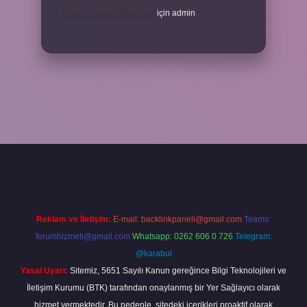
Doru At Hangi Renk Olur
için
admin
yeni giriş
ilbet yeni giriş
grandoperabet
betexper
Reklam ve İletişim:
E-mail:
backlinkpaneli@gmail.com
Teams:
forumhizmeti@gmail.com
Whatsapp: 0262 606 0 726
Telegram:
@karabul
Yasal Uyarı:
Sitemiz, 5651 Sayılı Kanun gereğince Bilgi Teknolojileri ve
İletişim Kurumu (BTK) tarafından onaylanmış bir Yer Sağlayıcı olarak
hizmet vermektedir. Bu nedenle, sitedeki içerikleri proaktif olarak