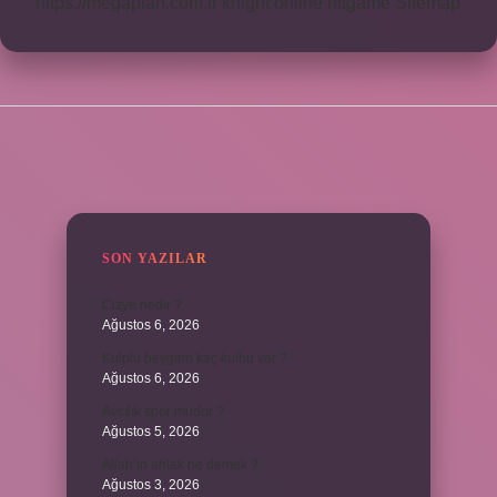
https://megaplan.com.tr
knight online
nttgame
Sitemap
SIDEBAR
SON YAZILAR
Cizye nedir ?
Ağustos 6, 2026
Kulplu beygirin kaç kulbu var ?
Ağustos 6, 2026
Avcılık spor mudur ?
Ağustos 5, 2026
Allah’ın ahlak ne demek ?
Ağustos 3, 2026