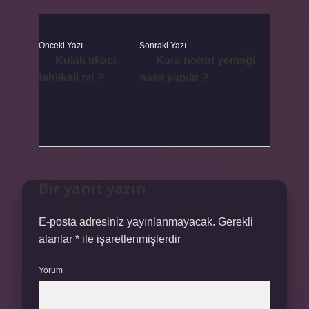
Önceki Yazı
Sonraki Yazı
Kulak tıkacı
Kara nohut yemeği
tehlikeli mi ?
nasıl yapılır ?
Bir yanıt yazın
E-posta adresiniz yayınlanmayacak.
Gerekli
alanlar
*
ile işaretlenmişlerdir
Yorum