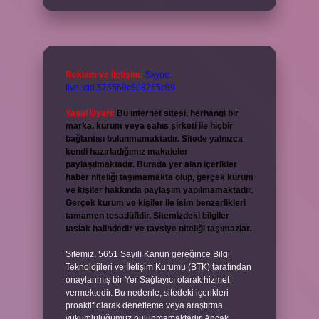
Reklam ve İletişim:
Skype:
live:.cid.575569c608265c69
Yasal Uyarı:
Bu internet sitesi, herhangi bir
marka, kurum veya şahıs şirketi ile hiçbir
bağlantısı bulunmamaktadır. Sitede yalnızca
kendi hazırladığımız makaleler
paylaşılmaktadır. Burada yer alan içerikler
haber niteliği taşımamakta olup, gerçek kurum
ve kişiler hakkında paylaşım yapılmamaktadır.
Gerçek kurum ve kişiler ile isim benzerlikleri
tamamen tesadüfidir. Sitemizdeki bilgiler
taslak halindedir ve tavsiye niteliği taşımazlar.
Sitemiz, 5651 Sayılı Kanun gereğince Bilgi
Teknolojileri ve İletişim Kurumu (BTK) tarafından
onaylanmış bir Yer Sağlayıcı olarak hizmet
vermektedir. Bu nedenle, sitedeki içerikleri
proaktif olarak denetleme veya araştırma
yükümlülüğümüz bulunmamaktadır. Ancak,