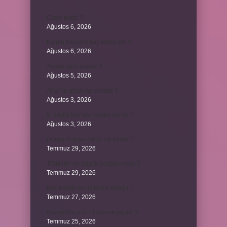
Cizye nedir ?
Ağustos 6, 2026
Kulplu beygirin kaç kulbu var ?
Ağustos 6, 2026
Avcılık spor mudur ?
Ağustos 5, 2026
Allah’ın ahlak ne demek ?
Ağustos 3, 2026
8. sınıfta Kur’an-ı Kerim var mı ?
Ağustos 3, 2026
Dünya Kupası ödülü ne kadar ?
Temmuz 29, 2026
Türklerin en büyük destanı nedir ?
Temmuz 29, 2026
Koç erkeği en iyi kimle anlaşır ?
Temmuz 27, 2026
Kazandibi sulu olursa ne yapılır ?
Temmuz 25, 2026