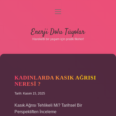
menüyü
aç
Anasayfa
Enerji Dolu Tüyolar
Gizlilik Politikası
Hareketli bir yaşam için pratik fikirler!
Yasal Uyarı
Hakkımızda
KADINLARDA KASIK AĞRISI
NERESI ?
Tarih: Kasım 15, 2025
Hakkımızda
Kasık Ağrısı Tehlikeli Mi? Tarihsel Bir
Perspektiften İnceleme