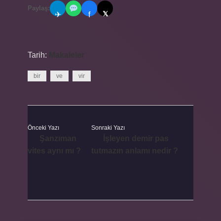
Paylaş:
𝕏
✈
f
Tarih:
Makaleler
bir
ve
vir
Önceki Yazı
Sonraki Yazı
Şanzıman
İşleyen demir pas
vites aynı mı ?
tutmazın anlamı nedir ?