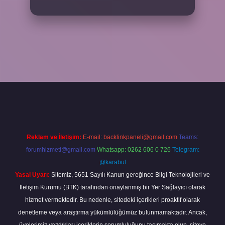
 giriş
ilbet yeni giriş
grandoperabet
betexper
Reklam ve İletişim:
E-mail:
backlinkpaneli@gmail.com
Teams:
forumhizmeti@gmail.com
Whatsapp: 0262 606 0 726
Telegram:
@karabul
Yasal Uyarı:
Sitemiz, 5651 Sayılı Kanun gereğince Bilgi Teknolojileri ve
İletişim Kurumu (BTK) tarafından onaylanmış bir Yer Sağlayıcı olarak
hizmet vermektedir. Bu nedenle, sitedeki içerikleri proaktif olarak
denetleme veya araştırma yükümlülüğümüz bulunmamaktadır. Ancak,