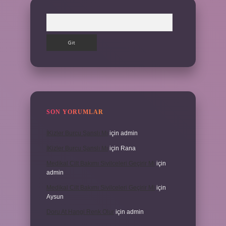
Arama
SON YORUMLAR
İKizler Burcu Şanslı Mı
için
admin
İKizler Burcu Şanslı Mı
için
Rana
Medikal Cilt Bakımı Sivilceleri Geçirir Mi
için
admin
Medikal Cilt Bakımı Sivilceleri Geçirir Mi
için
Aysun
Doru At Hangi Renk Olur
için
admin