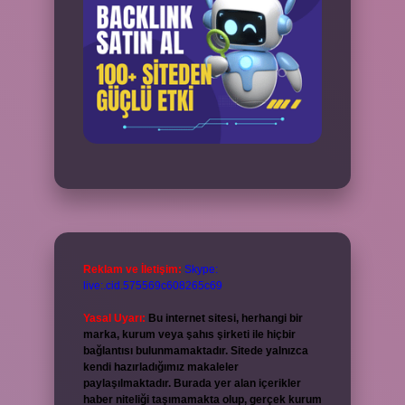
Reklam ve İletişim:
Skype:
live:.cid.575569c608265c69
Yasal Uyarı:
Bu internet sitesi, herhangi bir
marka, kurum veya şahıs şirketi ile hiçbir
bağlantısı bulunmamaktadır. Sitede yalnızca
kendi hazırladığımız makaleler
paylaşılmaktadır. Burada yer alan içerikler
haber niteliği taşımamakta olup, gerçek kurum