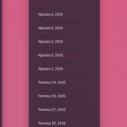
Cizye nedir ?
Ağustos 6, 2026
Kulplu beygirin kaç kulbu var ?
Ağustos 6, 2026
Avcılık spor mudur ?
Ağustos 5, 2026
Allah’ın ahlak ne demek ?
Ağustos 3, 2026
8. sınıfta Kur’an-ı Kerim var mı ?
Ağustos 3, 2026
Dünya Kupası ödülü ne kadar ?
Temmuz 29, 2026
Türklerin en büyük destanı nedir ?
Temmuz 29, 2026
Koç erkeği en iyi kimle anlaşır ?
Temmuz 27, 2026
Kazandibi sulu olursa ne yapılır ?
Temmuz 25, 2026