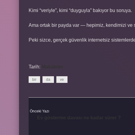
Kimi “veriyle”, kimi “duyguyla” bakıyor bu soruya.
Ama ortak bir payda var — hepimiz, kendimizi ve s
Peki sizce, gerçek güvenlik internetsiz sistemlerd
Tarih:
Makaleler
bir
da
ve
Önceki Yazı
Ev gösterme davası ne kadar sürer ?