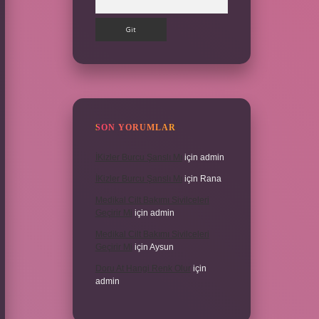
SON YORUMLAR
İKizler Burcu Şanslı Mı
için
admin
İKizler Burcu Şanslı Mı
için
Rana
Medikal Cilt Bakımı Sivilceleri
Geçirir Mi
için
admin
Medikal Cilt Bakımı Sivilceleri
Geçirir Mi
için
Aysun
Doru At Hangi Renk Olur
için
admin