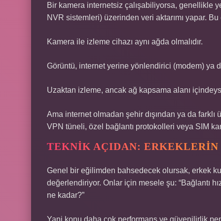
Bir kamera internetsiz çalışabiliyorsa, genellikle
NVR sistemleri) üzerinden veri aktarımı yapar. B
Kamera ile izleme cihazı aynı ağda olmalıdır.
Görüntü, internet yerine yönlendirici (modem) ya da 
Uzaktan izleme, ancak ağ kapsama alanı içindey
Ama internet olmadan şehir dışından ya da farklı 
VPN tüneli, özel bağlantı protokolleri veya SIM kar
TEKNIK AÇIDAN: ERKEKLERIN
Genel bir eğilimden bahsedecek olursak, erkek kul
değerlendiriyor. Onlar için mesele şu: “Bağlantı hı
ne kadar?”
Yani konu daha çok performans ve güvenilirlik pe