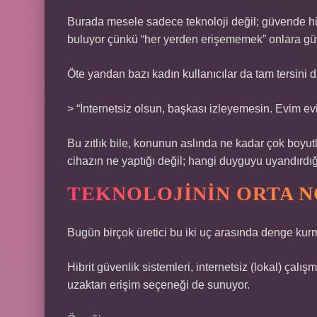
Burada mesele sadece teknoloji değil; güvende his
buluyor çünkü “her yerden erişememek” onlara güvenl
Öte yandan bazı kadın kullanıcılar da tam tersini 
> “İnternetsiz olsun, başkası izleyemesin. Evim evi
Bu zıtlık bile, konunun aslında ne kadar çok boyu
cihazın ne yaptığı değil; hangi duyguyu uyandırdığ
TEKNOLOJININ ORTA N
Bugün birçok üretici bu iki uç arasında denge kurm
Hibrit güvenlik sistemleri, internetsiz (lokal) ç
uzaktan erişim seçeneği de sunuyor.