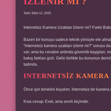
IZLENIR MI ?
Tarih: Ekim 12, 2025
Internetsiz Kamera Uzaktan İzlenir mi? Farklı Bakış
Bazen bir konuyu sadece teknik yönüyle ele almak y
“Internetsiz kamera uzaktan izlenir mi?” sorusu da 
var; ama bu cevabın ardında güvenlik kaygıları, mah
bakış farkları gizli. Gelin birlikte bu konunun deri
tadında.
INTERNETSIZ KAMERA 
Önce işin temelini koyalım. İnternetsiz bir kamera 
Kısa cevap: Evet, ama sınırlı biçimde.