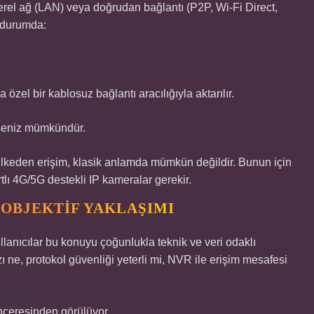
 yerel ağ (LAN) veya doğrudan bağlantı (P2P, Wi-Fi Direct,
u durumda:
özel bir kablosuz bağlantı aracılığıyla aktarılır.
seniz mümkündür.
ülkeden erişim, klasik anlamda mümkün değildir. Bunun için
tlı 4G/5G destekli IP kameralar gerekir.
 OBJEKTIF YAKLAŞIMI
lanıcılar bu konuyu çoğunlukla teknik ve veri odaklı
zı ne, protokol güvenliği yeterli mi, NVR ile erişim mesafesi
nceresinden görülüyor.