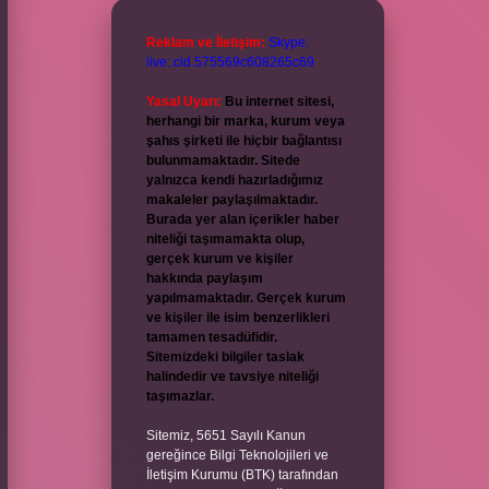
Reklam ve İletişim:
Skype:
live:.cid.575569c608265c69
Yasal Uyarı:
Bu internet sitesi,
herhangi bir marka, kurum veya
şahıs şirketi ile hiçbir bağlantısı
bulunmamaktadır. Sitede
yalnızca kendi hazırladığımız
makaleler paylaşılmaktadır.
Burada yer alan içerikler haber
niteliği taşımamakta olup,
gerçek kurum ve kişiler
hakkında paylaşım
yapılmamaktadır. Gerçek kurum
ve kişiler ile isim benzerlikleri
tamamen tesadüfidir.
Sitemizdeki bilgiler taslak
halindedir ve tavsiye niteliği
taşımazlar.
Sitemiz, 5651 Sayılı Kanun
gereğince Bilgi Teknolojileri ve
İletişim Kurumu (BTK) tarafından