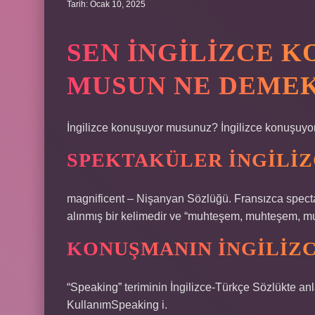
Tarih: Ocak 10, 2025
SEN INGILIZCE 
MUSUN NE DEME
İngilizce konuşuyor musunuz? İngilizce konuşuy
SPEKTAKÜLER INGILIZ
magnificent – Nişanyan Sözlüğü. Fransızca specta
alınmış bir kelimedir ve “muhteşem, muhteşem, m
KONUŞMANIN İNGILIZC
“Speaking” teriminin İngilizce-Türkçe Sözlükte a
KullanımSpeaking i.