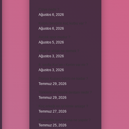
Cizye nedir ?
Ağustos 6, 2026
Kulplu beygirin kaç kulbu var ?
Ağustos 6, 2026
Avcılık spor mudur ?
Ağustos 5, 2026
Allah’ın ahlak ne demek ?
Ağustos 3, 2026
8. sınıfta Kur’an-ı Kerim var mı ?
Ağustos 3, 2026
Dünya Kupası ödülü ne kadar ?
Temmuz 29, 2026
Türklerin en büyük destanı nedir ?
Temmuz 29, 2026
Koç erkeği en iyi kimle anlaşır ?
Temmuz 27, 2026
Kazandibi sulu olursa ne yapılır ?
Temmuz 25, 2026