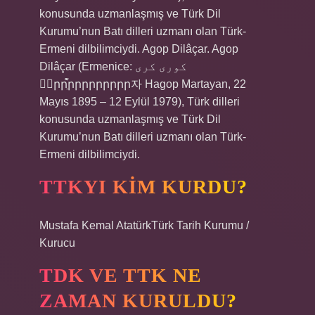
konusunda uzmanlaşmış ve Türk Dil
Kurumu’nun Batı dilleri uzmanı olan Türk-
Ermeni dilbilimciydi. Agop Dilâçar. Agop
Dilâçar (Ermenice: کوری کری
ۄۡրրֵֿ֩֡րրրրրրրրր자 Hagop Martayan, 22
Mayıs 1895 – 12 Eylül 1979), Türk dilleri
konusunda uzmanlaşmış ve Türk Dil
Kurumu’nun Batı dilleri uzmanı olan Türk-
Ermeni dilbilimciydi.
TTKYI KIM KURDU?
Mustafa Kemal AtatürkTürk Tarih Kurumu /
Kurucu
TDK VE TTK NE
ZAMAN KURULDU?