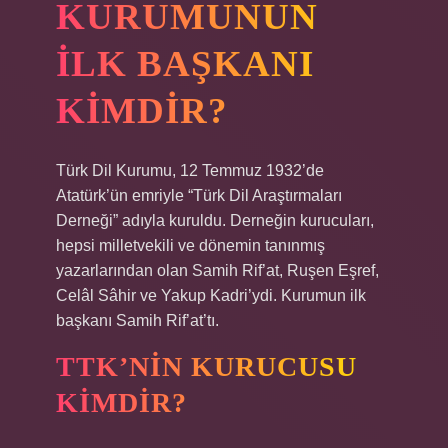
KURUMUNUN
ILK BAŞKANI
KIMDIR?
Türk Dil Kurumu, 12 Temmuz 1932’de
Atatürk’ün emriyle “Türk Dil Araştırmaları
Derneği” adıyla kuruldu. Derneğin kurucuları,
hepsi milletvekili ve dönemin tanınmış
yazarlarından olan Samih Rif’at, Ruşen Eşref,
Celâl Sâhir ve Yakup Kadri’ydi. Kurumun ilk
başkanı Samih Rif’at’tı.
TTK’NIN KURUCUSU
KIMDIR?