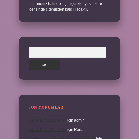
bildirmeniz halinde, ilgili içerikler yasal süre
içerisinde sitemizden kaldırılacaktır.
Arama
SON YORUMLAR
İKizler Burcu Şanslı Mı
için
admin
İKizler Burcu Şanslı Mı
için
Rana