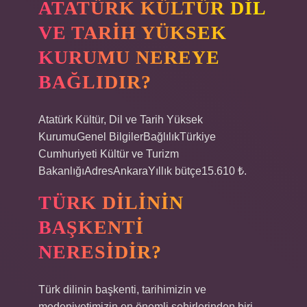
ATATÜRK KÜLTÜR DIL
VE TARIH YÜKSEK
KURUMU NEREYE
BAĞLIDIR?
Atatürk Kültür, Dil ve Tarih Yüksek
KurumuGenel BilgilerBağlılıkTürkiye
Cumhuriyeti Kültür ve Turizm
BakanlığıAdresAnkaraYıllık bütçe15.610 ₺.
TÜRK DILININ
BAŞKENTI
NERESIDIR?
Türk dilinin başkenti, tarihimizin ve
medeniyetimizin en önemli şehirlerinden biri