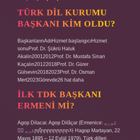
TÜRK DIL KURUMU
BAŞKANI KIM OLDU?
BaşkanlarınAdıHizmet başlangıcıHizmet
sonuProf. Dr. Şükrü Haluk
Akalin20012012Prof. Dr. Mustafa Sinan
Kaçalın20122018Prof. Dr. Gürer
Gülsevin20182023Prof. Dr. Osman
Mert2023Görevde26 hat daha
İLK TDK BAŞKANI
ERMENI MI?
Agop Dilacar. Agop Dilâçar (Ermenice: کوری
کری ۄۡրրֵֿ֩֡րրրրրրրրր자 Hagop Martayan, 22
Mayıs 1895 – 12 Eylül 1979), Türk dilleri