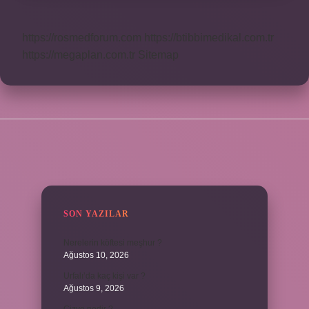
https://rosmedforum.com
https://btibbimedikal.com.tr
https://megaplan.com.tr
Sitemap
SIDEBAR
SON YAZILAR
Nerelerin köftesi meşhur ?
Ağustos 10, 2026
Urfalı’da kaç kişi var ?
Ağustos 9, 2026