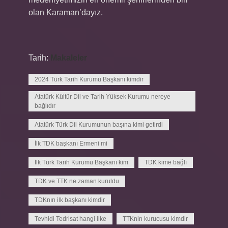
olan Karaman’dayız.
Tarih:
Makaleler
2024 Türk Tarih Kurumu Başkanı kimdir
Atatürk Kültür Dil ve Tarih Yüksek Kurumu nereye
bağlıdır
Atatürk Türk Dil Kurumunun başına kimi getirdi
İlk TDK başkanı Ermeni mi
İlk Türk Tarih Kurumu Başkanı kim
TDK kime bağlı
TDK ve TTK ne zaman kuruldu
TDKnın ilk başkanı kimdir
Tevhidi Tedrisat hangi ilke
TTKnin kurucusu kimdir