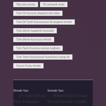
Ttkyı kim kurdu
Ttt cemiyeti nedir
Türk Dil Kurumu Başkanı kim oldu
Türk Dil Tarih Kurumunun ilk başkanı kimdir
Türk dilinin başkenti neresidir
Türk dilinin kurucusu kimdir
Türk Tarih Kurumu nereye bağlıdır
Türk Tarih Kurumunun kurulması hangi ilk
Yunus Pustu kimdir
Önceki Yazı
Sonraki Yazı
En Çok Nüfusu
Mabel Matiz Kırmızı
Olan Il Hangisi
Mendil Nerede Çekildi