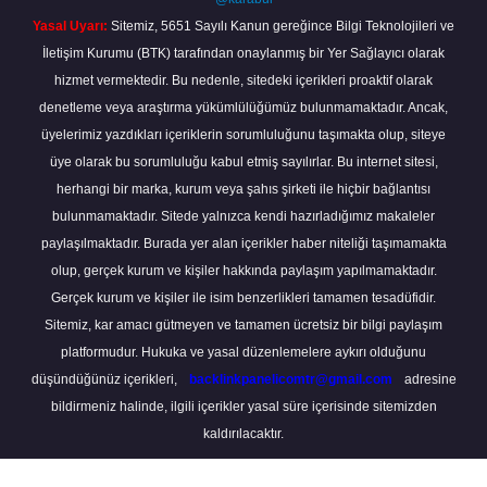
Yasal Uyarı:
Sitemiz, 5651 Sayılı Kanun gereğince Bilgi Teknolojileri ve
İletişim Kurumu (BTK) tarafından onaylanmış bir Yer Sağlayıcı olarak
hizmet vermektedir. Bu nedenle, sitedeki içerikleri proaktif olarak
denetleme veya araştırma yükümlülüğümüz bulunmamaktadır. Ancak,
üyelerimiz yazdıkları içeriklerin sorumluluğunu taşımakta olup, siteye
üye olarak bu sorumluluğu kabul etmiş sayılırlar. Bu internet sitesi,
herhangi bir marka, kurum veya şahıs şirketi ile hiçbir bağlantısı
bulunmamaktadır. Sitede yalnızca kendi hazırladığımız makaleler
paylaşılmaktadır. Burada yer alan içerikler haber niteliği taşımamakta
olup, gerçek kurum ve kişiler hakkında paylaşım yapılmamaktadır.
Gerçek kurum ve kişiler ile isim benzerlikleri tamamen tesadüfidir.
Sitemiz, kar amacı gütmeyen ve tamamen ücretsiz bir bilgi paylaşım
platformudur. Hukuka ve yasal düzenlemelere aykırı olduğunu
düşündüğünüz içerikleri,
backlinkpanelicomtr@gmail.com
adresine
bildirmeniz halinde, ilgili içerikler yasal süre içerisinde sitemizden
kaldırılacaktır.
Scro