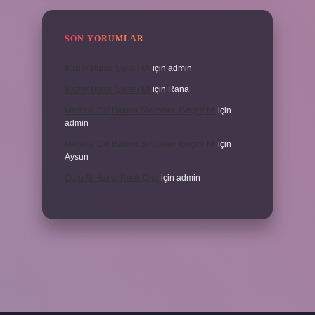
SON YORUMLAR
İKizler Burcu Şanslı Mı
için
admin
İKizler Burcu Şanslı Mı
için
Rana
Medikal Cilt Bakımı Sivilceleri Geçirir Mi
için
admin
Medikal Cilt Bakımı Sivilceleri Geçirir Mi
için
Aysun
Doru At Hangi Renk Olur
için
admin