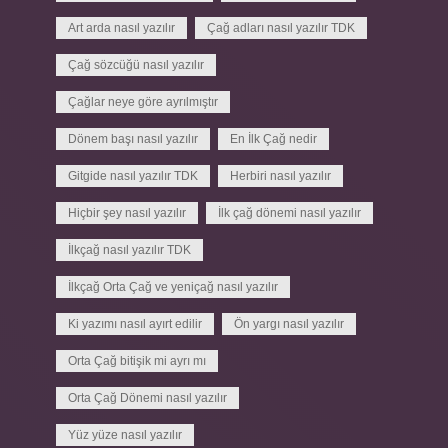
Art arda nasıl yazılır
Çağ adları nasıl yazılır TDK
Çağ sözcüğü nasıl yazılır
Çağlar neye göre ayrılmıştır
Dönem başı nasıl yazılır
En İlk Çağ nedir
Gitgide nasıl yazılır TDK
Herbiri nasıl yazılır
Hiçbir şey nasıl yazılır
İlk çağ dönemi nasıl yazılır
İlkçağ nasıl yazılır TDK
İlkçağ Orta Çağ ve yeniçağ nasıl yazılır
Ki yazımı nasıl ayırt edilir
Ön yargı nasıl yazılır
Orta Çağ bitişik mi ayrı mı
Orta Çağ Dönemi nasıl yazılır
Yüz yüze nasıl yazılır