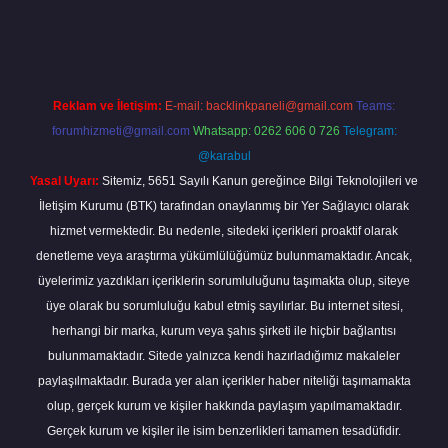
 giriş
ilbet yeni giriş
grandoperabet
betexper
Reklam ve İletişim:
E-mail:
backlinkpaneli@gmail.com
Teams:
forumhizmeti@gmail.com
Whatsapp: 0262 606 0 726
Telegram:
@karabul
Yasal Uyarı:
Sitemiz, 5651 Sayılı Kanun gereğince Bilgi Teknolojileri ve
İletişim Kurumu (BTK) tarafından onaylanmış bir Yer Sağlayıcı olarak
hizmet vermektedir. Bu nedenle, sitedeki içerikleri proaktif olarak
denetleme veya araştırma yükümlülüğümüz bulunmamaktadır. Ancak,
üyelerimiz yazdıkları içeriklerin sorumluluğunu taşımakta olup, siteye
üye olarak bu sorumluluğu kabul etmiş sayılırlar. Bu internet sitesi,
herhangi bir marka, kurum veya şahıs şirketi ile hiçbir bağlantısı
bulunmamaktadır. Sitede yalnızca kendi hazırladığımız makaleler
paylaşılmaktadır. Burada yer alan içerikler haber niteliği taşımamakta
olup, gerçek kurum ve kişiler hakkında paylaşım yapılmamaktadır.
Gerçek kurum ve kişiler ile isim benzerlikleri tamamen tesadüfidir.