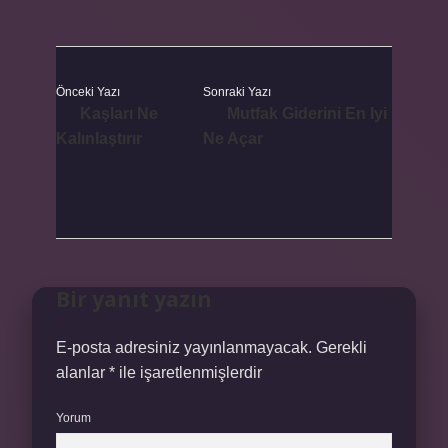
Önceki Yazı
Sonraki Yazı
Kaşları Ne
Mutfak Giderini En Iyi
Kalınlaştırır
Ne Açar
Bir yanıt yazın
E-posta adresiniz yayınlanmayacak.
Gerekli
alanlar
*
ile işaretlenmişlerdir
Yorum