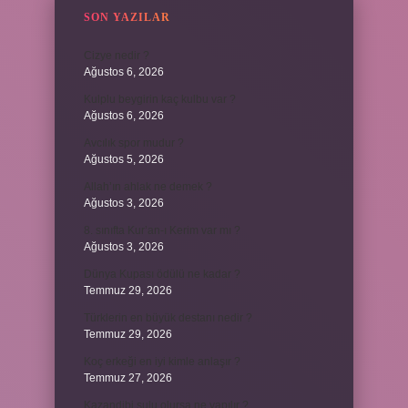
SON YAZILAR
Cizye nedir ?
Ağustos 6, 2026
Kulplu beygirin kaç kulbu var ?
Ağustos 6, 2026
Avcılık spor mudur ?
Ağustos 5, 2026
Allah’ın ahlak ne demek ?
Ağustos 3, 2026
8. sınıfta Kur’an-ı Kerim var mı ?
Ağustos 3, 2026
Dünya Kupası ödülü ne kadar ?
Temmuz 29, 2026
Türklerin en büyük destanı nedir ?
Temmuz 29, 2026
Koç erkeği en iyi kimle anlaşır ?
Temmuz 27, 2026
Kazandibi sulu olursa ne yapılır ?