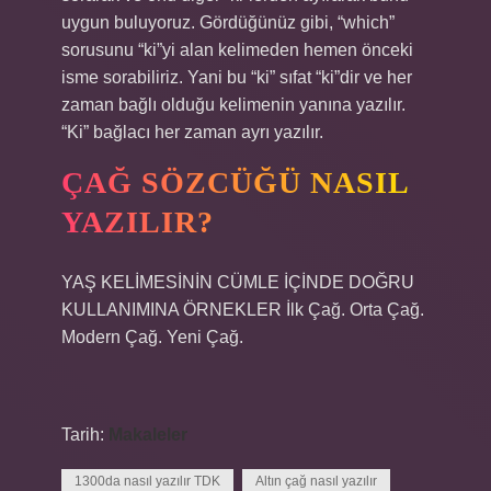
uygun buluyoruz. Gördüğünüz gibi, “which”
sorusunu “ki”yi alan kelimeden hemen önceki
isme sorabiliriz. Yani bu “ki” sıfat “ki”dir ve her
zaman bağlı olduğu kelimenin yanına yazılır.
“Ki” bağlacı her zaman ayrı yazılır.
ÇAĞ SÖZCÜĞÜ NASIL
YAZILIR?
YAŞ KELİMESİNİN CÜMLE İÇİNDE DOĞRU
KULLANIMINA ÖRNEKLER İlk Çağ. Orta Çağ.
Modern Çağ. Yeni Çağ.
Tarih:
Makaleler
1300da nasıl yazılır TDK
Altın çağ nasıl yazılır