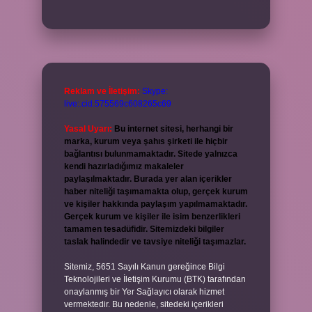
Reklam ve İletişim:
Skype:
live:.cid.575569c608265c69
Yasal Uyarı:
Bu internet sitesi, herhangi bir
marka, kurum veya şahıs şirketi ile hiçbir
bağlantısı bulunmamaktadır. Sitede yalnızca
kendi hazırladığımız makaleler
paylaşılmaktadır. Burada yer alan içerikler
haber niteliği taşımamakta olup, gerçek kurum
ve kişiler hakkında paylaşım yapılmamaktadır.
Gerçek kurum ve kişiler ile isim benzerlikleri
tamamen tesadüfidir. Sitemizdeki bilgiler
taslak halindedir ve tavsiye niteliği taşımazlar.
Sitemiz, 5651 Sayılı Kanun gereğince Bilgi
Teknolojileri ve İletişim Kurumu (BTK) tarafından
onaylanmış bir Yer Sağlayıcı olarak hizmet
vermektedir. Bu nedenle, sitedeki içerikleri