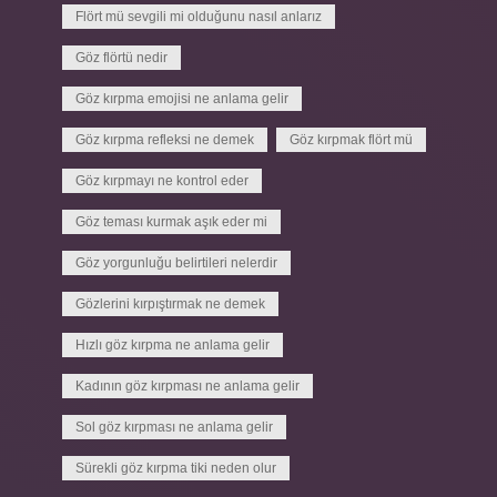
Flört mü sevgili mi olduğunu nasıl anlarız
Göz flörtü nedir
Göz kırpma emojisi ne anlama gelir
Göz kırpma refleksi ne demek
Göz kırpmak flört mü
Göz kırpmayı ne kontrol eder
Göz teması kurmak aşık eder mi
Göz yorgunluğu belirtileri nelerdir
Gözlerini kırpıştırmak ne demek
Hızlı göz kırpma ne anlama gelir
Kadının göz kırpması ne anlama gelir
Sol göz kırpması ne anlama gelir
Sürekli göz kırpma tiki neden olur