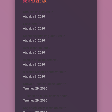
SON YAZILAR
Urfalı’da kaç kişi var ?
Ağustos 9, 2026
Cizye nedir ?
Ağustos 6, 2026
Kulplu beygirin kaç kulbu var ?
Ağustos 6, 2026
Avcılık spor mudur ?
Ağustos 5, 2026
Allah’ın ahlak ne demek ?
Ağustos 3, 2026
8. sınıfta Kur’an-ı Kerim var mı ?
Ağustos 3, 2026
Dünya Kupası ödülü ne kadar ?
Temmuz 29, 2026
Türklerin en büyük destanı nedir ?
Temmuz 29, 2026
Koç erkeği en iyi kimle anlaşır ?