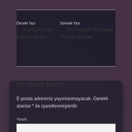
Önceki Yazı
Sonraki Yazı
Hangi Kediler
Dil Kendini Ne Kadar
Kucağı Sever
Surede Yeniler
Bir yanıt yazın
E-posta adresiniz yayınlanmayacak.
Gerekli
alanlar
*
ile işaretlenmişlerdir
Yorum