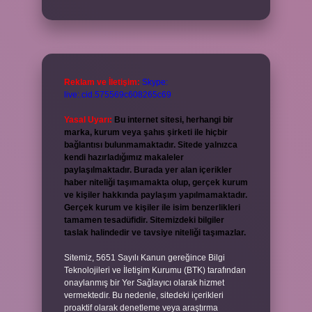
Reklam ve İletişim:
Skype:
live:.cid.575569c608265c69
Yasal Uyarı:
Bu internet sitesi, herhangi bir
marka, kurum veya şahıs şirketi ile hiçbir
bağlantısı bulunmamaktadır. Sitede yalnızca
kendi hazırladığımız makaleler
paylaşılmaktadır. Burada yer alan içerikler
haber niteliği taşımamakta olup, gerçek kurum
ve kişiler hakkında paylaşım yapılmamaktadır.
Gerçek kurum ve kişiler ile isim benzerlikleri
tamamen tesadüfidir. Sitemizdeki bilgiler
taslak halindedir ve tavsiye niteliği taşımazlar.
Sitemiz, 5651 Sayılı Kanun gereğince Bilgi
Teknolojileri ve İletişim Kurumu (BTK) tarafından
onaylanmış bir Yer Sağlayıcı olarak hizmet
vermektedir. Bu nedenle, sitedeki içerikleri
proaktif olarak denetleme veya araştırma