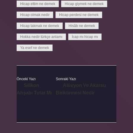
Hicap ettim ne demek
Hicap giymek ne demek
Hicap olmak nedir
Hicap perdesi ne demek
Hicap takmak ne demek
Hisâb ne demek
Hokka nedir türkçe anlamı
İcap mı hicap mı
Ya esef ne demek
Önceki Yazı
Sonraki Yazı
Silikon
Alüvyon Ve Akarsu
Ahşabı Tutar Mı
Biriktirmesi Nedir