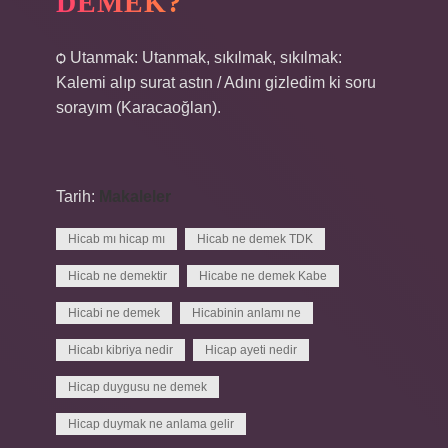
DEMEK?
ѻ Utanmak: Utanmak, sıkılmak, sıkılmak:
Kalemi alıp surat astın / Adını gizledim ki soru
sorayım (Karacaoğlan).
Tarih:
Makaleler
Hicab mı hicap mı
Hicab ne demek TDK
Hicab ne demektir
Hicabe ne demek Kabe
Hicabi ne demek
Hicabinin anlamı ne
Hicabı kibriya nedir
Hicap ayeti nedir
Hicap duygusu ne demek
Hicap duymak ne anlama gelir