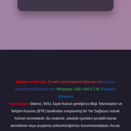
eni giriş
ilbet yeni giriş
grandoperabet
betexper
Reklam ve İletişim:
E-mail:
backlinkpaneli@gmail.com
Teams:
forumhizmeti@gmail.com
Whatsapp: 0262 606 0 726
Telegram:
@karabul
Yasal Uyarı:
Sitemiz, 5651 Sayılı Kanun gereğince Bilgi Teknolojileri ve
İletişim Kurumu (BTK) tarafından onaylanmış bir Yer Sağlayıcı olarak
hizmet vermektedir. Bu nedenle, sitedeki içerikleri proaktif olarak
denetleme veya araştırma yükümlülüğümüz bulunmamaktadır. Ancak,