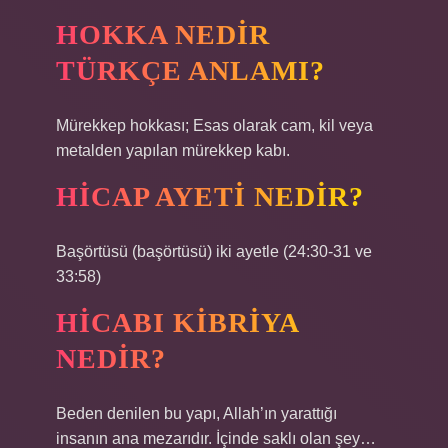
HOKKA NEDIR
TÜRKÇE ANLAMI?
Mürekkep hokkası; Esas olarak cam, kil veya
metalden yapılan mürekkep kabı.
HICAP AYETI NEDIR?
Başörtüsü (başörtüsü) iki ayetle (24:30-31 ve
33:58)
HICABI KIBRIYA
NEDIR?
Beden denilen bu yapı, Allah’ın yarattığı
insanın ana mezarıdır. İçinde saklı olan şey…