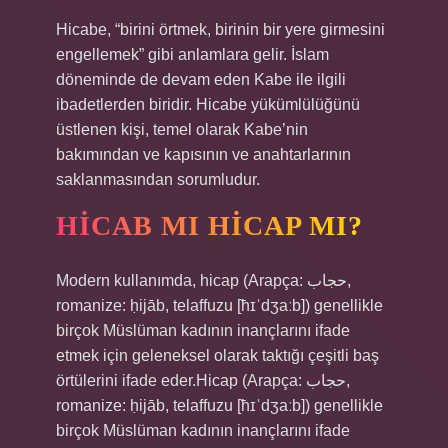
Hicabe, “birini örtmek, birinin bir yere girmesini
engellemek” gibi anlamlara gelir. İslam
döneminde de devam eden Kabe ile ilgili
ibadetlerden biridir. Hicabe yükümlülüğünü
üstlenen kişi, temel olarak Kabe’nin
bakımından ve kapısının ve anahtarlarının
saklanmasından sorumludur.
HICAB MI HICAP MI?
Modern kullanımda, hicap (Arapça: حجاب‎,
romanize: ḥijāb, telaffuzu [ħɪˈdʒaːb]) genellikle
birçok Müslüman kadının inançlarını ifade
etmek için geleneksel olarak taktığı çeşitli baş
örtülerini ifade eder.Hicap (Arapça: حجاب‎,
romanize: ḥijāb, telaffuzu [ħɪˈdʒaːb]) genellikle
birçok Müslüman kadının inançlarını ifade