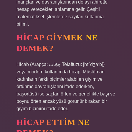
inançları ve davranışlarından dolayı ahirette
hesap verecekleri anlamına gelir. Çeşitli
matematiksel işlemlerde sayıları kullanma
bilimi.
HICAP GIYMEK NE
DEMEK?
Hicab (Arapça: حِجَاب ​​​​​​​​Telaffuzu: [ħɪˈdʒaːb])
veya modern kullanımda hicap, Müslüman
kadınların farklı biçimler alabilen giyim ve
örtünme davranışlarını ifade ederken,
başörtüsü ise saçları örten ve genellikle başı ve
boynu örten ancak yüzü görünür bırakan bir
giyim biçimini ifade eder.
HICAP ETTIM NE