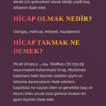
etmek için geleneksel olarak taktığı çeşitli baş
örtülerini ifade eder.
HICAP OLMAK NEDIR?
Utangaç, mahcup, terbiyeli, hayalperest.
HICAP TAKMAK NE
DEMEK?
Hicab (Arapça: حِجَاب ​​​​​​​​Telaffuzu: [ħɪˈdʒaːb])
veya modern kullanımıyla hicap, Müslüman
kadınların farklı biçimler alabilen giyim ve
örtünme davranışlarını ifade ederken,
başörtüsü ise saçları örten ve genellikle başı ve
boynu örten ancak yüzü görünür bırakan bir
giyim biçimini ifade eder.