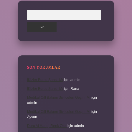
Arama
SON YORUMLAR
İKizler Burcu Şanslı Mı
için
admin
İKizler Burcu Şanslı Mı
için
Rana
Medikal Cilt Bakımı Sivilceleri Geçirir Mi
için
admin
Medikal Cilt Bakımı Sivilceleri Geçirir Mi
için
Aysun
Doru At Hangi Renk Olur
için
admin