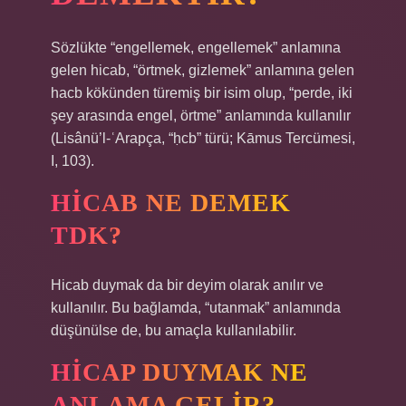
Sözlükte “engellemek, engellemek” anlamına
gelen hicab, “örtmek, gizlemek” anlamına gelen
hacb kökünden türemiş bir isim olup, “perde, iki
şey arasında engel, örtme” anlamında kullanılır
(Lisânü’l-ʿArapça, “ḥcb” türü; Kāmus Tercümesi,
I, 103).
HICAB NE DEMEK
TDK?
Hicab duymak da bir deyim olarak anılır ve
kullanılır. Bu bağlamda, “utanmak” anlamında
düşünülse de, bu amaçla kullanılabilir.
HICAP DUYMAK NE
ANLAMA GELIR?