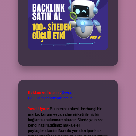
Reklam ve İletişim:
Skype:
live:.cid.575569c608265c69
Yasal Uyarı:
Bu internet sitesi, herhangi bir
marka, kurum veya şahıs şirketi ile hiçbir
bağlantısı bulunmamaktadır. Sitede yalnızca
kendi hazırladığımız makaleler
paylaşılmaktadır. Burada yer alan içerikler