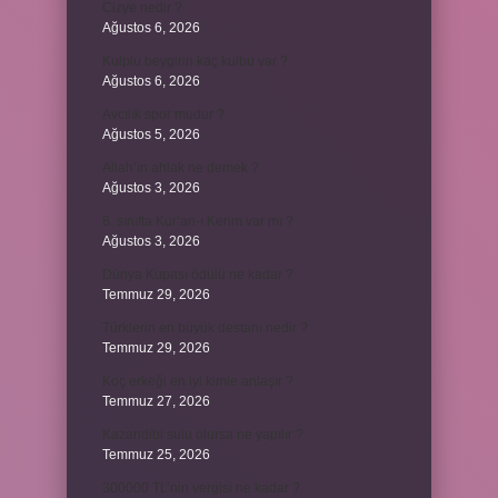
Cizye nedir ?
Ağustos 6, 2026
Kulplu beygirin kaç kulbu var ?
Ağustos 6, 2026
Avcılık spor mudur ?
Ağustos 5, 2026
Allah’ın ahlak ne demek ?
Ağustos 3, 2026
8. sınıfta Kur’an-ı Kerim var mı ?
Ağustos 3, 2026
Dünya Kupası ödülü ne kadar ?
Temmuz 29, 2026
Türklerin en büyük destanı nedir ?
Temmuz 29, 2026
Koç erkeği en iyi kimle anlaşır ?
Temmuz 27, 2026
Kazandibi sulu olursa ne yapılır ?
Temmuz 25, 2026
300000 TL’nin vergisi ne kadar ?