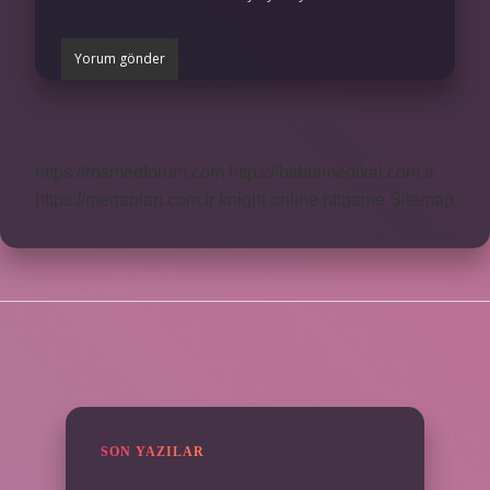
https://rosmedforum.com
https://btibbimedikal.com.tr
https://megaplan.com.tr
knight online
nttgame
Sitemap
SIDEBAR
SON YAZILAR