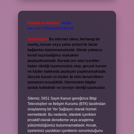
Reklam ve İletişim:
Skype:
live:.cid.575569c608265c69
Yasal Uyarı:
Bu internet sitesi, herhangi bir
marka, kurum veya şahıs şirketi ile hiçbir
bağlantısı bulunmamaktadır. Sitede yalnızca
kendi hazırladığımız makaleler
paylaşılmaktadır. Burada yer alan içerikler
haber niteliği taşımamakta olup, gerçek kurum
ve kişiler hakkında paylaşım yapılmamaktadır.
Gerçek kurum ve kişiler ile isim benzerlikleri
tamamen tesadüfidir. Sitemizdeki bilgiler
taslak halindedir ve tavsiye niteliği taşımazlar.
Sitemiz, 5651 Sayılı Kanun gereğince Bilgi
Teknolojileri ve İletişim Kurumu (BTK) tarafından
onaylanmış bir Yer Sağlayıcı olarak hizmet
vermektedir. Bu nedenle, sitedeki içerikleri
proaktif olarak denetleme veya araştırma
yükümlülüğümüz bulunmamaktadır. Ancak,
üyelerimiz yazdıkları içeriklerin sorumluluğunu