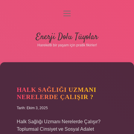
menüyü
aç
Anasayfa
Enerji Dolu Tüyolar
Gizlilik Politikası
Hareketli bir yaşam için pratik fikirler!
Yasal Uyarı
Hakkımızda
HALK SAĞLIĞI UZMANI
NERELERDE ÇALIŞIR ?
Tarih: Ekim 3, 2025
Hakkımızda
Halk Sağlığı Uzmanı Nerelerde Çalışır?
Toplumsal Cinsiyet ve Sosyal Adalet