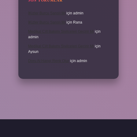
SON YORUMLAR
İKizler Burcu Şanslı Mı
için
admin
İKizler Burcu Şanslı Mı
için
Rana
Medikal Cilt Bakımı Sivilceleri Geçirir Mi
için
admin
Medikal Cilt Bakımı Sivilceleri Geçirir Mi
için
Aysun
Doru At Hangi Renk Olur
için
admin
ilbet yeni giriş
ilbet yeni giriş
grandoperabet
betexper