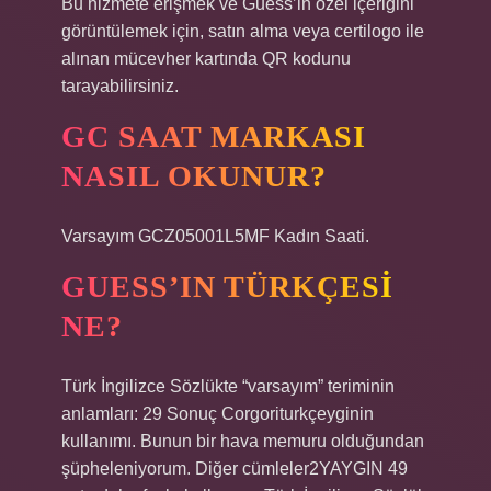
Bu hizmete erişmek ve Guess’in özel içeriğini
görüntülemek için, satın alma veya certilogo ile
alınan mücevher kartında QR kodunu
tarayabilirsiniz.
GC SAAT MARKASI
NASIL OKUNUR?
Varsayım GCZ05001L5MF Kadın Saati.
GUESS’IN TÜRKÇESI
NE?
Türk İngilizce Sözlükte “varsayım” teriminin
anlamları: 29 Sonuç Corgoriturkçeyginin
kullanımı. Bunun bir hava memuru olduğundan
şüpheleniyorum. Diğer cümleler2YAYGIN 49