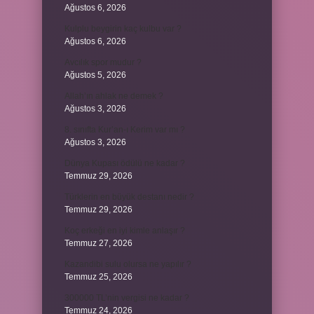
Ağustos 6, 2026
Kulplu beygirin kaç kulbu var ?
Ağustos 6, 2026
Avcılık spor mudur ?
Ağustos 5, 2026
Allah’ın ahlak ne demek ?
Ağustos 3, 2026
8. sınıfta Kur’an-ı Kerim var mı ?
Ağustos 3, 2026
Dünya Kupası ödülü ne kadar ?
Temmuz 29, 2026
Türklerin en büyük destanı nedir ?
Temmuz 29, 2026
Koç erkeği en iyi kimle anlaşır ?
Temmuz 27, 2026
Kazandibi sulu olursa ne yapılır ?
Temmuz 25, 2026
300000 TL’nin vergisi ne kadar ?
Temmuz 24, 2026