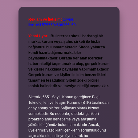
Reklam ve İletişim:
Skype:
live:.cid.575569c608265c69
Yasal Uyarı:
Bu internet sitesi, herhangi bir
marka, kurum veya şahıs şirketi ile hiçbir
bağlantısı bulunmamaktadır. Sitede yalnızca
kendi hazırladığımız makaleler
paylaşılmaktadır. Burada yer alan içerikler
haber niteliği taşımamakta olup, gerçek kurum
ve kişiler hakkında paylaşım yapılmamaktadır.
Gerçek kurum ve kişiler ile isim benzerlikleri
tamamen tesadüfidir. Sitemizdeki bilgiler
taslak halindedir ve tavsiye niteliği taşımazlar.
Sitemiz, 5651 Sayılı Kanun gereğince Bilgi
Teknolojileri ve İletişim Kurumu (BTK) tarafından
onaylanmış bir Yer Sağlayıcı olarak hizmet
vermektedir. Bu nedenle, sitedeki içerikleri
proaktif olarak denetleme veya araştırma
yükümlülüğümüz bulunmamaktadır. Ancak,
üyelerimiz yazdıkları içeriklerin sorumluluğunu
taşımakta olup, siteye üye olarak bu