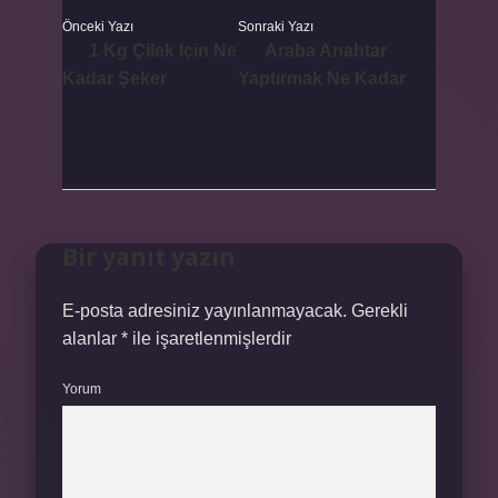
Önceki Yazı
Sonraki Yazı
1 Kg Çilek Için Ne
Araba Anahtar
Kadar Şeker
Yaptırmak Ne Kadar
Bir yanıt yazın
E-posta adresiniz yayınlanmayacak.
Gerekli
alanlar
*
ile işaretlenmişlerdir
Yorum