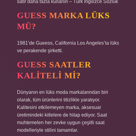
satır daha fazla kullanın – Türk İngilizce Sözlük
GUESS MARKA LÜKS
MÜ?
1981’de Gueess, California Los Angeles’ta lüks
ve perakende şirketti.
GUESS SAATLER
KALITELI MI?
Dünyanın en lüks moda markalarından biri
olarak, tüm ürünlerini titizlikle yaratıyor.
Kalitesini etkilemeyen marka, aksesuar
üretimindeki kitlelere de hitap ediyor. Saat
muhtemelen her zevke uygun çeşitli saat
modelleriyle stilini tamamlar.