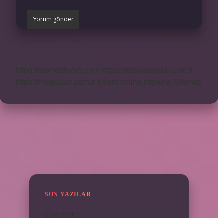
https://rosmedforum.com
https://btibbimedikal.com.tr
https://megaplan.com.tr
knight online
nttgame
Sitemap
SIDEBAR
SON YAZILAR
Cizye nedir ?