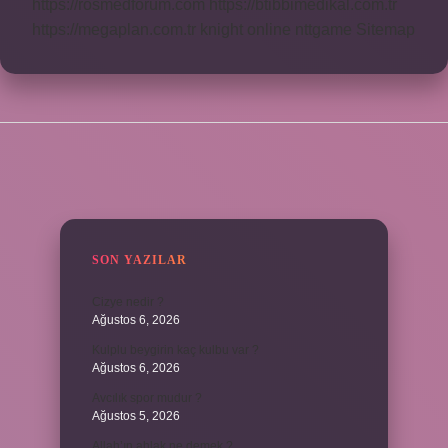
https://rosmedforum.com
https://btibbimedikal.com.tr
https://megaplan.com.tr
knight online
nttgame
Sitemap
SIDEBAR
SON YAZILAR
Cizye nedir ?
Ağustos 6, 2026
Kulplu beygirin kaç kulbu var ?
Ağustos 6, 2026
Avcılık spor mudur ?
Ağustos 5, 2026
Allah’ın ahlak ne demek ?