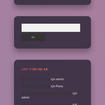
Arama
SON YORUMLAR
İKizler Burcu Şanslı Mı
için
admin
İKizler Burcu Şanslı Mı
için
Rana
Medikal Cilt Bakımı Sivilceleri Geçirir Mi
için
admin
Medikal Cilt Bakımı Sivilceleri Geçirir Mi
için