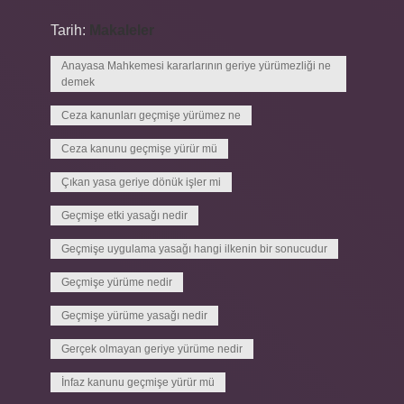
Tarih:
Makaleler
Anayasa Mahkemesi kararlarının geriye yürümezliği ne
demek
Ceza kanunları geçmişe yürümez ne
Ceza kanunu geçmişe yürür mü
Çıkan yasa geriye dönük işler mi
Geçmişe etki yasağı nedir
Geçmişe uygulama yasağı hangi ilkenin bir sonucudur
Geçmişe yürüme nedir
Geçmişe yürüme yasağı nedir
Gerçek olmayan geriye yürüme nedir
İnfaz kanunu geçmişe yürür mü