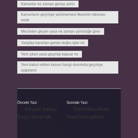
Kanunlar ne zaman geriye yürür
Kanunların geçmişe yürümemesi ilkesinin istisnası
nedir
Meclisten geçen yasa ne zaman yürürlüğe girer
Yargıtay kararları geriye doğru işler mi
Yeni çıkan yasa geçmişi kapsar mı
Yeni kabul edilen kanun hangi durumda geçmişe
uygulanır
Önceki Yazı
Sonraki Yazı
Akşam Sefası
Elektrikte Akım
Suyu Sever Mi
Nasıl Hesaplanır