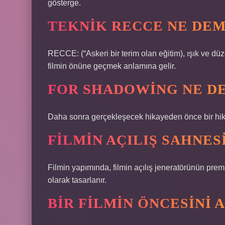
gösterge.
TEKNIK RECCE NE DE
RECCE: (“Askeri bir terim olan eğitim), ışık ve d
filmin önüne geçmek anlamına gelir.
FOR SHADOWING NE D
Daha sonra gerçekleşecek hikayeden önce bir hikaye 
FILMIN AÇILIŞ SAHNES
Filmin yapımında, filmin açılış jeneratörünün prem
olarak tasarlanır.
BIR FILMIN ÖNCESINI 