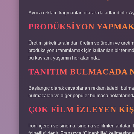
Ayrıca reklam fragmanları olarak da adlandırılır. A
PRODÜKSIYON YAPMAK
Üretim şirketi tarafından üretim ve üretim ve üretim
prodüksiyonu tanımlamak için kullanılan bir terimdi
bu kavram, yaşamın her alanında.
TANITIM BULMACADA 
Başlangıç olarak cevaplanan reklam talebi, bulmac
bulmacaları ve diğer popüler bulmaca noktalarındaki
ÇOK FILM IZLEYEN KIŞ
İroni içeren ve sinema, sinema ve filmleri anlatan
“cinefils” denir. Fransızca “Cinéphilie” kelimesinde