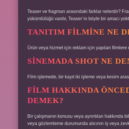
Teaser ve fragman arasındaki farklar nelerdir? F
yükümlülüğü vardır, Teaser’ın böyle bir amacı yokt
TANITIM FILMINE NE D
Ürün veya hizmet için reklam için yapılan filmlere r
SINEMADA SHOT NE D
Film işlemede, bir kayıt iki işleme veya kesim arası
FILM HAKKINDA ÖNCED
DEMEK?
Bir çalışmanın konusu veya ayrıntıları hakkında bi
veya gözlemleme durumunda alıcının iş veya zevkin