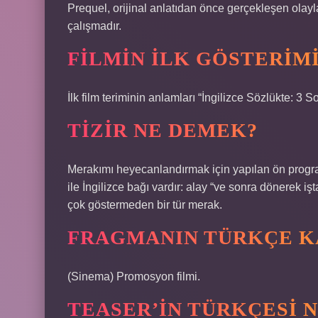
Prequel, orijinal anlatıdan önce gerçekleşen olay
çalışmadır.
FILMIN ILK GÖSTERIMI
İlk film teriminin anlamları “İngilizce Sözlükte: 
TIZIR NE DEMEK?
Merakımı heyecanlandırmak için yapılan ön programl
ile İngilizce bağı vardır: alay “ve sonra dönerek işt
çok göstermeden bir tür merak.
FRAGMANIN TÜRKÇE KA
(Sinema) Promosyon filmi.
TEASER’IN TÜRKÇESI N