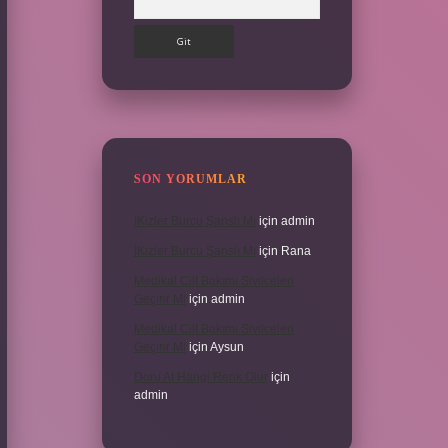
SON YORUMLAR
İKizler Burcu Şanslı Mı
için
admin
İKizler Burcu Şanslı Mı
için
Rana
Medikal Cilt Bakımı Sivilceleri
Geçirir Mi
için
admin
Medikal Cilt Bakımı Sivilceleri
Geçirir Mi
için
Aysun
Doru At Hangi Renk Olur
için
admin