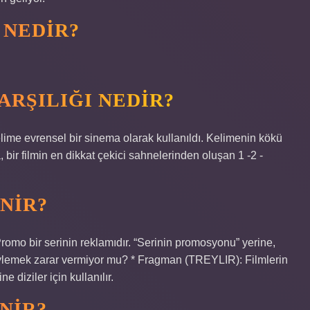
 NEDIR?
RŞILIĞI NEDIR?
kelime evrensel bir sinema olarak kullanıldı. Kelimenin kökü
 bir filmin en dikkat çekici sahnelerinden oluşan 1 -2 -
ENIR?
Promo bir serinin reklamıdır. “Serinin promosyonu” yerine,
 söylemek zarar vermiyor mu? * Fragman (TREYLIR): Filmlerin
diziler için kullanılır.
NIR?