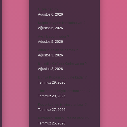
Cizye nedir ?
Ağustos 6, 2026
Kulplu beygirin kaç kulbu var ?
Ağustos 6, 2026
Avcılık spor mudur ?
Ağustos 5, 2026
Allah’ın ahlak ne demek ?
Ağustos 3, 2026
8. sınıfta Kur’an-ı Kerim var mı ?
Ağustos 3, 2026
Dünya Kupası ödülü ne kadar ?
Temmuz 29, 2026
Türklerin en büyük destanı nedir ?
Temmuz 29, 2026
Koç erkeği en iyi kimle anlaşır ?
Temmuz 27, 2026
Kazandibi sulu olursa ne yapılır ?
Temmuz 25, 2026