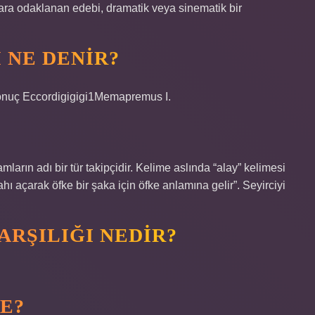
lara odaklanan edebi, dramatik veya sinematik bir
 NE DENIR?
3 Sonuç Eccordigigigi1Memapremus I.
arın adı bir tür takipçidir. Kelime aslında “alay” kelimesi
ahı açarak öfke bir şaka için öfke anlamına gelir”. Seyirciyi
RŞILIĞI NEDIR?
E?