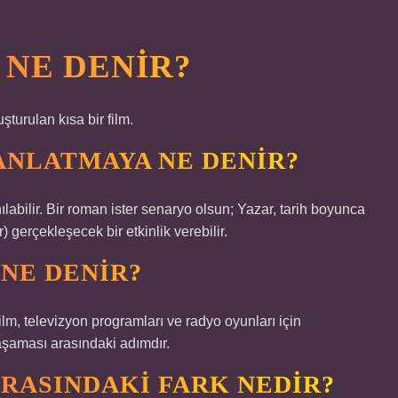
 NE DENIR?
şturulan kısa bir film.
ANLATMAYA NE DENIR?
ılabilir. Bir roman ister senaryo olsun; Yazar, tarih boyunca
 gerçekleşecek bir etkinlik verebilir.
 NE DENIR?
lm, televizyon programları ve radyo oyunları için
k aşaması arasındaki adımdır.
RASINDAKI FARK NEDIR?