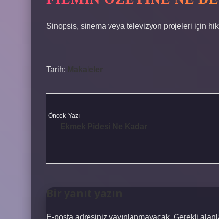
Sinopsis, sinema veya televizyon projeleri için hika
Tarih:
Makaleler
Önceki Yazı
Ekmek Pidesi Ne Kadar
Bir yanıt yazın
E-posta adresiniz yayınlanmayacak.
Gerekli alan