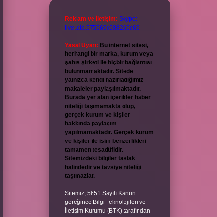
Reklam ve İletişim:
Skype:
live:.cid.575569c608265c69
Yasal Uyarı:
Bu internet sitesi,
herhangi bir marka, kurum veya
şahıs şirketi ile hiçbir bağlantısı
bulunmamaktadır. Sitede
yalnızca kendi hazırladığımız
makaleler paylaşılmaktadır.
Burada yer alan içerikler haber
niteliği taşımamakta olup,
gerçek kurum ve kişiler
hakkında paylaşım
yapılmamaktadır. Gerçek kurum
ve kişiler ile isim benzerlikleri
tamamen tesadüfidir.
Sitemizdeki bilgiler taslak
halindedir ve tavsiye niteliği
taşımazlar.
Sitemiz, 5651 Sayılı Kanun
gereğince Bilgi Teknolojileri ve
İletişim Kurumu (BTK) tarafından