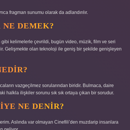
yrıca fragman sunumu olarak da adlandırılır.
 NE DEMEK?
 gibi kelimelerle çevrildi, bugün video, müzik, film ve seri
r. Gelişmekte olan teknoloji ile geniş bir şekilde genişleyen
NEDIR?
aların vazgeçilmez sorularından biridir. Bulmaca, daire
 halkla ilişkiler sorunu sık sık ortaya çıkan bir sorudur.
IYE NE DENIR?
 terim. Aslında var olmayan Cinefili’den muzdarip insanlara
n geliyor.