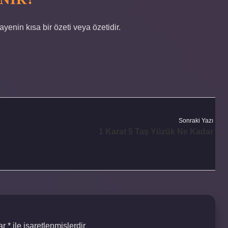
yenin kısa bir özeti veya özetidir.
Sonraki Yazı
1 Karat 5 Taş Yüzük Ne Kadar
lar
*
ile işaretlenmişlerdir