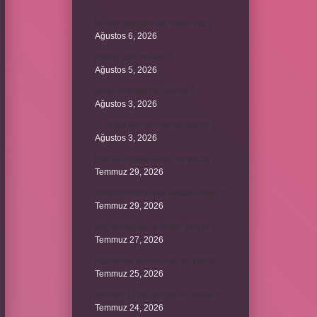
Kulplu beygirin kaç kulbu var ?
Ağustos 6, 2026
Avcılık spor mudur ?
Ağustos 5, 2026
Allah’ın ahlak ne demek ?
Ağustos 3, 2026
8. sınıfta Kur’an-ı Kerim var mı ?
Ağustos 3, 2026
Dünya Kupası ödülü ne kadar ?
Temmuz 29, 2026
Türklerin en büyük destanı nedir ?
Temmuz 29, 2026
Koç erkeği en iyi kimle anlaşır ?
Temmuz 27, 2026
Kazandibi sulu olursa ne yapılır ?
Temmuz 25, 2026
300000 TL’nin vergisi ne kadar ?
Temmuz 24, 2026