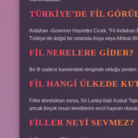
TÜRKIYE’DE FIL GÖRÜ
Ardahan -Governor Hayrettin Cicek, “Fil Ardahan E
Türkiye’de doğal bir ortamda Asya veya Afrikalı fill
FIL NERELERE GIDER?
Bir fil sadece karelerdeki renginde olduğu yerden g
FIL HANGI ÜLKEDE KU
Filler donduktan sonra, Sri Lanka’daki Kutsal Tapın
ancak birçok insan kendilerini evcil hayvan olara
FILLER NEYI SEVMEZ?