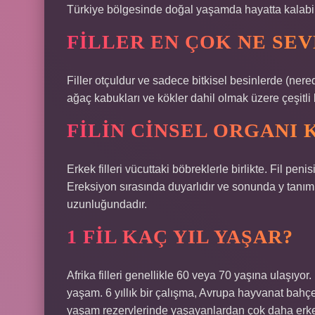
Türkiye bölgesinde doğal yaşamda hayatta kalabile
FILLER EN ÇOK NE SE
Filler otçuldur ve sadece bitkisel besinlerde (nere
ağaç kabukları ve kökler dahil olmak üzere çeşitli 
FILIN CINSEL ORGANI 
Erkek filleri vücuttaki böbreklerle birlikte. Fil pe
Ereksiyon sırasında duyarlıdır ve sonunda y tanımlı 
uzunluğundadır.
1 FIL KAÇ YIL YAŞAR?
Afrika filleri genellikle 60 veya 70 yaşına ulaşıyo
yaşam. 6 yıllık bir çalışma, Avrupa hayvanat bahçe
yaşam rezervlerinde yaşayanlardan çok daha erke