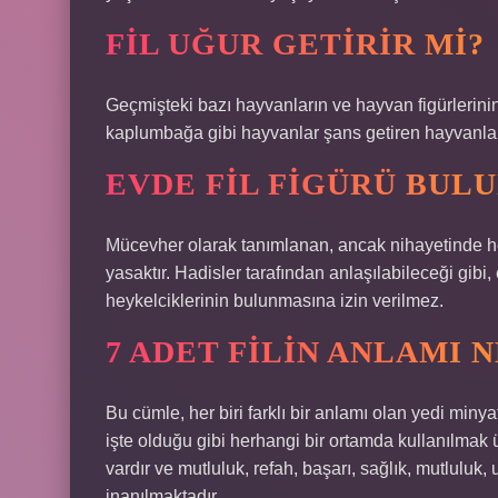
FIL UĞUR GETIRIR MI?
Geçmişteki bazı hayvanların ve hayvan figürlerinin
kaplumbağa gibi hayvanlar şans getiren hayvanlar o
EVDE FIL FIGÜRÜ BUL
Mücevher olarak tanımlanan, ancak nihayetinde hey
yasaktır. Hadisler tarafından anlaşılabileceği gibi,
heykelciklerinin bulunmasına izin verilmez.
7 ADET FILIN ANLAMI 
Bu cümle, her biri farklı bir anlamı olan yedi minya
işte olduğu gibi herhangi bir ortamda kullanılmak ü
vardır ve mutluluk, refah, başarı, sağlık, mutluluk
inanılmaktadır.