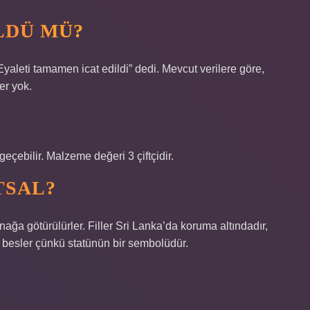
LDÜ MÜ?
yaleti tamamen icat edildi” dedi. Mevcut verilere göre,
er yok.
eçebilir. Malzeme değeri 3 çiftçidir.
TSAL?
ağa götürülürler. Filler Sri Lanka’da koruma altındadır,
k besler çünkü statünün bir sembolüdür.