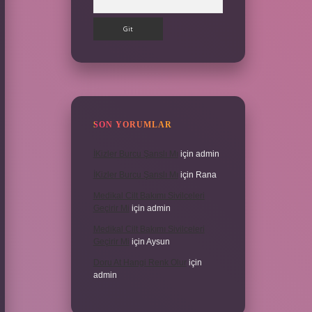
SON YORUMLAR
İKizler Burcu Şanslı Mı
için
admin
İKizler Burcu Şanslı Mı
için
Rana
Medikal Cilt Bakımı Sivilceleri
Geçirir Mi
için
admin
Medikal Cilt Bakımı Sivilceleri
Geçirir Mi
için
Aysun
Doru At Hangi Renk Olur
için
admin