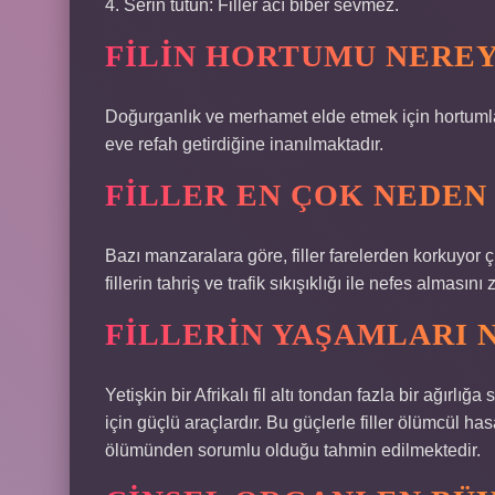
4. Serin tutun: Filler acı biber sevmez.
FILIN HORTUMU NERE
Doğurganlık ve merhamet elde etmek için hortumla b
eve refah getirdiğine inanılmaktadır.
FILLER EN ÇOK NEDEN
Bazı manzaralara göre, filler farelerden korkuyor 
fillerin tahriş ve trafik sıkışıklığı ile nefes almasını z
FILLERIN YAŞAMLARI 
Yetişkin bir Afrikalı fil altı tondan fazla bir ağırl
için güçlü araçlardır. Bu güçlerle filler ölümcül has
ölümünden sorumlu olduğu tahmin edilmektedir.