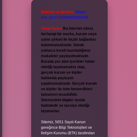
Reklam ve İletişim:
Skype:
live:.cid.575569c608265c69
Yasal Uyarı:
Bu internet sitesi,
herhangi bir marka, kurum veya
şahıs şirketi ile hiçbir bağlantısı
bulunmamaktadır. Sitede
yalnızca kendi hazırladığımız
makaleler paylaşılmaktadır.
Burada yer alan içerikler haber
niteliği taşımamakta olup,
gerçek kurum ve kişiler
hakkında paylaşım
yapılmamaktadır. Gerçek kurum
ve kişiler ile isim benzerlikleri
tamamen tesadüfidir.
Sitemizdeki bilgiler taslak
halindedir ve tavsiye niteliği
taşımazlar.
Sitemiz, 5651 Sayılı Kanun
gereğince Bilgi Teknolojileri ve
İletişim Kurumu (BTK) tarafından