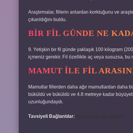
Araştırmalar, fillerin arılardan korktuğunu ve araştır
çıkarıldığını buldu.
BIR FIL GÜNDE NE KAD
9. Yetişkin bir fil günde yaklaşık 100 kilogram (20
içmeniz gerekir. Fil özellikle aç veya susuzsa, bu mi
MAMUT ILE FIL ARASIN
Mamutlar fillerden daha ağır mamutlardan daha büyük
büküldü ve büküldü ve 4.8 metreye kadar büyüyebilir
uzunluğundaydı.
Tavsiyeli Bağlantılar:
At Koşulları Ne Demek