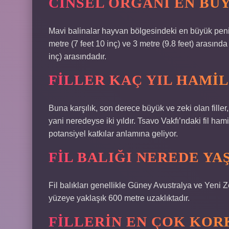
CINSEL ORGANI EN BÜ
Mavi balinalar hayvan bölgesindeki en büyük peni
metre (7 feet 10 inç) ve 3 metre (9.8 feet) arasınd
inç) arasındadır.
FILLER KAÇ YIL HAMIL
Buna karşılık, son derece büyük ve zeki olan fille
yani neredeyse iki yıldır. Tsavo Vakfı’ndaki fil ha
potansiyel katkılar anlamına geliyor.
FIL BALIĞI NEREDE YA
Fil balıkları genellikle Güney Avustralya ve Yeni
yüzeye yaklaşık 600 metre uzaklıktadır.
FILLERIN EN ÇOK KOR