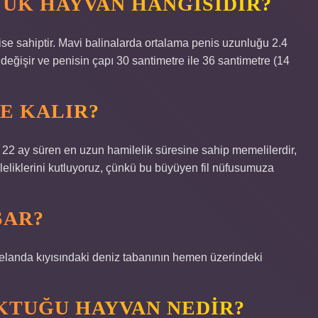
YÜK HAYVAN HANGISIDIR?
se sahiptir. Mavi balinalarda ortalama penis uzunluğu 2.4
a değişir ve penisin çapı 30 santimetre ile 36 santimetre (14
E KALIR?
r, 22 ay süren en uzun hamilelik süresine sahip memelilerdir,
mileliklerini kutluyoruz, çünkü bu büyüyen fil nüfusumuza
ŞAR?
 Zelanda kıyısındaki deniz tabanının hemen üzerindeki
KTUĞU HAYVAN NEDIR?