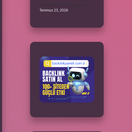
Hû çekmek Kur’an’da geçer mi ?
Temmuz 23, 2026