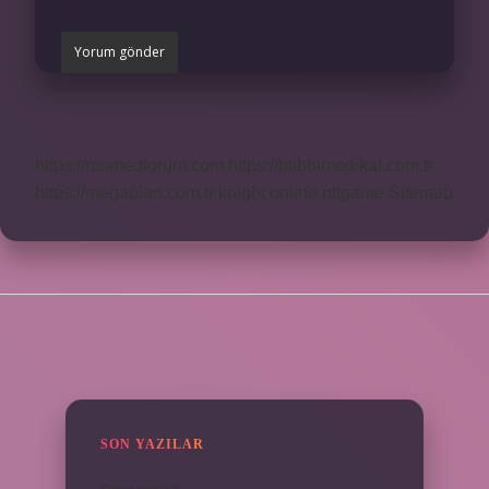
https://rosmedforum.com
https://btibbimedikal.com.tr
https://megaplan.com.tr
knight online
nttgame
Sitemap
SIDEBAR
SON YAZILAR