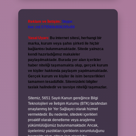
Reklam ve İletişim:
Skype:
live:.cid.575569c608265c69
Yasal Uyarı:
Bu internet sitesi, herhangi bir
marka, kurum veya şahıs şirketi ile hiçbir
bağlantısı bulunmamaktadır. Sitede yalnızca
kendi hazırladığımız makaleler
paylaşılmaktadır. Burada yer alan içerikler
haber niteliği taşımamakta olup, gerçek kurum
ve kişiler hakkında paylaşım yapılmamaktadır.
Gerçek kurum ve kişiler ile isim benzerlikleri
tamamen tesadüfidir. Sitemizdeki bilgiler
taslak halindedir ve tavsiye niteliği taşımazlar.
Sitemiz, 5651 Sayılı Kanun gereğince Bilgi
Teknolojileri ve İletişim Kurumu (BTK) tarafından
onaylanmış bir Yer Sağlayıcı olarak hizmet
vermektedir. Bu nedenle, sitedeki içerikleri
proaktif olarak denetleme veya araştırma
yükümlülüğümüz bulunmamaktadır. Ancak,
üyelerimiz yazdıkları içeriklerin sorumluluğunu