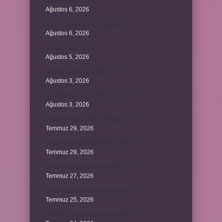
Cizye nedir ?
Ağustos 6, 2026
Kulplu beygirin kaç kulbu var ?
Ağustos 6, 2026
Avcılık spor mudur ?
Ağustos 5, 2026
Allah’ın ahlak ne demek ?
Ağustos 3, 2026
8. sınıfta Kur’an-ı Kerim var mı ?
Ağustos 3, 2026
Dünya Kupası ödülü ne kadar ?
Temmuz 29, 2026
Türklerin en büyük destanı nedir ?
Temmuz 29, 2026
Koç erkeği en iyi kimle anlaşır ?
Temmuz 27, 2026
Kazandibi sulu olursa ne yapılır ?
Temmuz 25, 2026
300000 TL’nin vergisi ne kadar ?