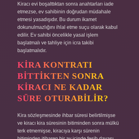
Kiracı evi boşalttıktan sonra anahtarları iade
etmezse, ev sahibinin doğrudan müdahale
etmesi yasadışıdır. Bu durum ikamet
dokunulmazlığını ihlal etme suçu olarak kabul
edilir. Ev sahibi öncelikle yasal işlem
başlatmalı ve tahliye için icra takibi
başlatmalıdır.
KIRA KONTRATI
BITTIKTEN SONRA
KIRACI NE KADAR
SÜRE OTURABILIR?
Kira sözleşmesinde ihbar süresi belirtilmişse
ve kiracı kira süresinin bitiminden sonra mülkü
terk etmemişse, kiracıya karşı sürenin
bitiminden itibaren bir ay içinde fesih davası