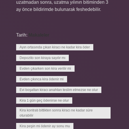
uzatmadan sonra, uzatma yılının bitiminden 3
ay önce bildirimde bulunarak feshedebilir.
Tarih:
Makaleler
Ayın ortasında çıkan kiracı ne kadar kira öder
Depozito son kiraya sayılır mı
Evden çıkarken son kira verilir mi
Evden çıkınca kira ödenir mi
Evi boşaltan kiracı anahtarı teslim etmezse ne olur
Kira 1 gün geç ödenirse ne olur
Kira kontratı bittikten sonra kiracı ne kadar süre
oturabilir
Kira peşin mi ödenir ay sonu mu