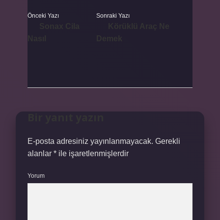
Önceki Yazı
Sonraki Yazı
Sonax Cila
Körüklü Araç Ne
Nasıl
Demek
Bir yanıt yazın
E-posta adresiniz yayınlanmayacak.
Gerekli
alanlar
*
ile işaretlenmişlerdir
Yorum