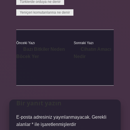
Türklerde orduya ne denir
Yeniçeri komutanlarına ne denir
Önceki Yazı
Sonraki Yazı
Bazı Bitkiler Neden
Cihatın Amacı
Böcek Yer
Nedir
Bir yanıt yazın
E-posta adresiniz yayınlanmayacak.
Gerekli
alanlar
*
ile işaretlenmişlerdir