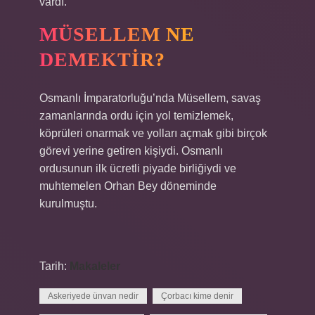
vardı.
MÜSELLEM NE
DEMEKTIR?
Osmanlı İmparatorluğu’nda Müsellem, savaş
zamanlarında ordu için yol temizlemek,
köprüleri onarmak ve yolları açmak gibi birçok
görevi yerine getiren kişiydi. Osmanlı
ordusunun ilk ücretli piyade birliğiydi ve
muhtemelen Orhan Bey döneminde
kurulmuştu.
Tarih:
Makaleler
Askeriyede ünvan nedir
Çorbacı kime denir