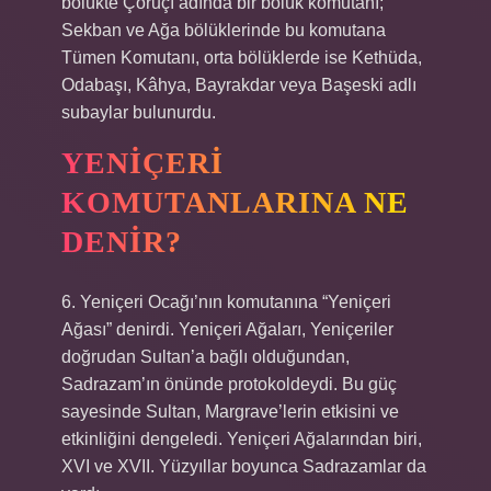
bölükte Çoruçî adında bir bölük komutanı;
Sekban ve Ağa bölüklerinde bu komutana
Tümen Komutanı, orta bölüklerde ise Kethüda,
Odabaşı, Kâhya, Bayrakdar veya Başeski adlı
subaylar bulunurdu.
YENIÇERI
KOMUTANLARINA NE
DENIR?
6. Yeniçeri Ocağı’nın komutanına “Yeniçeri
Ağası” denirdi. Yeniçeri Ağaları, Yeniçeriler
doğrudan Sultan’a bağlı olduğundan,
Sadrazam’ın önünde protokoldeydi. Bu güç
sayesinde Sultan, Margrave’lerin etkisini ve
etkinliğini dengeledi. Yeniçeri Ağalarından biri,
XVI ve XVII. Yüzyıllar boyunca Sadrazamlar da