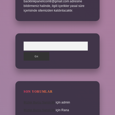
backlinkpanelicomtr@gmail.com
adresine
bildirmeniz halinde, ilgili içerikler yasal süre
içerisinde sitemizden kaldırılacaktır.
Arama
SON YORUMLAR
İKizler Burcu Şanslı Mı
için
admin
İKizler Burcu Şanslı Mı
için
Rana