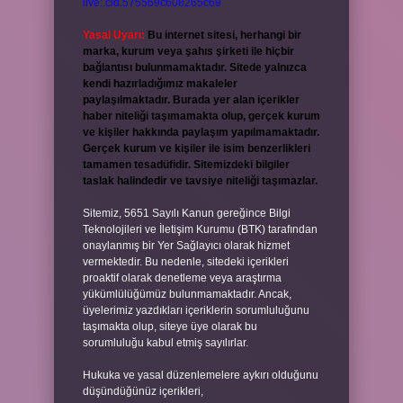
live:.cid.575569c608265c69
Yasal Uyarı:
Bu internet sitesi, herhangi bir
marka, kurum veya şahıs şirketi ile hiçbir
bağlantısı bulunmamaktadır. Sitede yalnızca
kendi hazırladığımız makaleler
paylaşılmaktadır. Burada yer alan içerikler
haber niteliği taşımamakta olup, gerçek kurum
ve kişiler hakkında paylaşım yapılmamaktadır.
Gerçek kurum ve kişiler ile isim benzerlikleri
tamamen tesadüfidir. Sitemizdeki bilgiler
taslak halindedir ve tavsiye niteliği taşımazlar.
Sitemiz, 5651 Sayılı Kanun gereğince Bilgi
Teknolojileri ve İletişim Kurumu (BTK) tarafından
onaylanmış bir Yer Sağlayıcı olarak hizmet
vermektedir. Bu nedenle, sitedeki içerikleri
proaktif olarak denetleme veya araştırma
yükümlülüğümüz bulunmamaktadır. Ancak,
üyelerimiz yazdıkları içeriklerin sorumluluğunu
taşımakta olup, siteye üye olarak bu
sorumluluğu kabul etmiş sayılırlar.
Hukuka ve yasal düzenlemelere aykırı olduğunu
düşündüğünüz içerikleri,