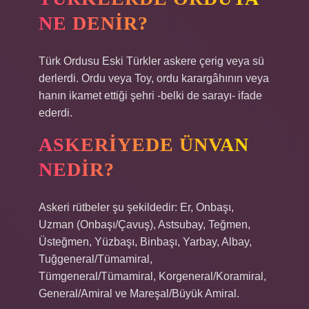
NE DENIR?
Türk Ordusu Eski Türkler askere çerig veya sü
derlerdi. Ordu veya Toy, ordu karargâhının veya
hanın ikamet ettiği şehri -belki de sarayı- ifade
ederdi.
ASKERIYEDE ÜNVAN
NEDIR?
Askeri rütbeler şu şekildedir: Er, Onbaşı,
Uzman (Onbaşı/Çavuş), Astsubay, Teğmen,
Üsteğmen, Yüzbaşı, Binbaşı, Yarbay, Albay,
Tuğgeneral/Tümamiral,
Tümgeneral/Tümamiral, Korgeneral/Koramiral,
General/Amiral ve Mareşal/Büyük Amiral.