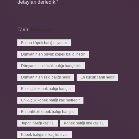
detayları derledik.”
Tarih:
Makaleler
Balina köpek balığını yer mi
Dünyanın en büyük köpek balığı nedir
Dünyanın en küçük balığı hangisidir
Dünyanın en zeki balığı nedir
En küçük canlı nedir
En küçük köpek balığı hangisi
En küçük köpek balığı kaç metredir
En tehlikeli köpek balığı hangisi
Japon balığı kaç TL
Köpek balığı dişi kaç TL
Köpek balığının kaç türü var