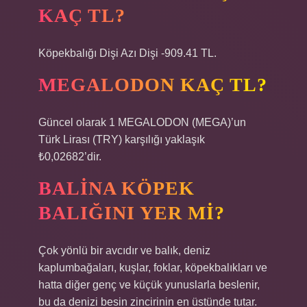
KAÇ TL?
Köpekbalığı Dişi Azı Dişi -909.41 TL.
MEGALODON KAÇ TL?
Güncel olarak 1 MEGALODON (MEGA)’un
Türk Lirası (TRY) karşılığı yaklaşık
₺0,02682’dir.
BALINA KÖPEK
BALIĞINI YER MI?
Çok yönlü bir avcıdır ve balık, deniz
kaplumbağaları, kuşlar, foklar, köpekbalıkları ve
hatta diğer genç ve küçük yunuslarla beslenir,
bu da denizi besin zincirinin en üstünde tutar.