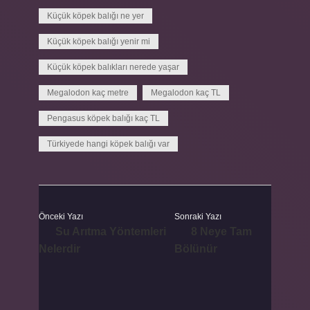
Küçük köpek balığı ne yer
Küçük köpek balığı yenir mi
Küçük köpek balıkları nerede yaşar
Megalodon kaç metre
Megalodon kaç TL
Pengasus köpek balığı kaç TL
Türkiyede hangi köpek balığı var
Önceki Yazı
Sonraki Yazı
Su Arıtma Yöntemleri
8 Neye Tam
Nelerdir
Bölünür