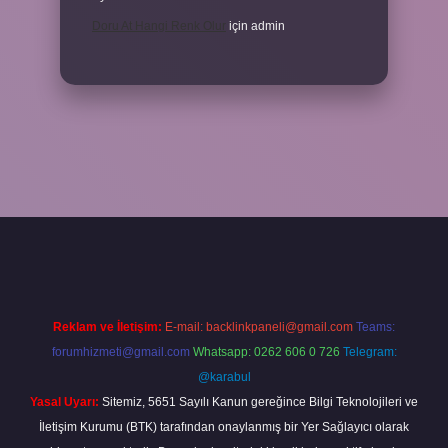
Doru At Hangi Renk Olur
için
admin
 giriş
ilbet yeni giriş
grandoperabet
betexper
Reklam ve İletişim:
E-mail:
backlinkpaneli@gmail.com
Teams:
forumhizmeti@gmail.com
Whatsapp: 0262 606 0 726
Telegram:
@karabul
Yasal Uyarı:
Sitemiz, 5651 Sayılı Kanun gereğince Bilgi Teknolojileri ve
İletişim Kurumu (BTK) tarafından onaylanmış bir Yer Sağlayıcı olarak