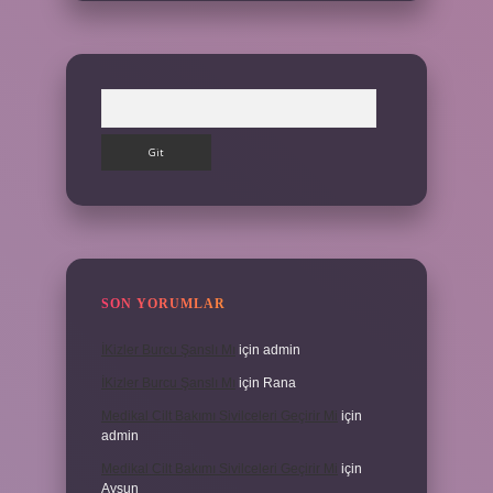
Arama
SON YORUMLAR
İKizler Burcu Şanslı Mı
için
admin
İKizler Burcu Şanslı Mı
için
Rana
Medikal Cilt Bakımı Sivilceleri Geçirir Mi
için
admin
Medikal Cilt Bakımı Sivilceleri Geçirir Mi
için
Aysun