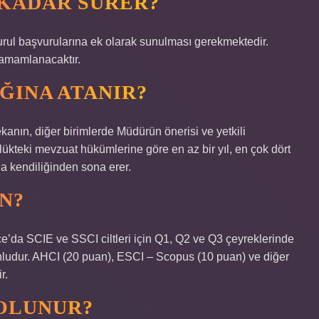
 KADAR SÜRER?
ul başvurularına ek olarak sunulması gerekmektedir.
tamamlanacaktır.
ĞINA ATANIR?
ekanın, diğer birimlerde Müdürün önerisi ve yetkili
ükteki mevzuat hükümlerine göre en az bir yıl, en çok dört
da kendiliğinden sona erer.
N?
’da SCIE ve SSCI ciltleri için Q1, Q2 ve Q3 çeyreklerinde
ludur. AHCI (20 puan), ESCI – Scopus (10 puan) ve diğer
r.
 OLUNUR?