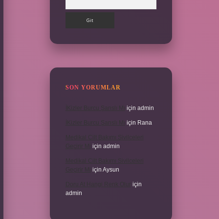
SON YORUMLAR
İKizler Burcu Şanslı Mı
için
admin
İKizler Burcu Şanslı Mı
için
Rana
Medikal Cilt Bakımı Sivilceleri
Geçirir Mi
için
admin
Medikal Cilt Bakımı Sivilceleri
Geçirir Mi
için
Aysun
Doru At Hangi Renk Olur
için
admin