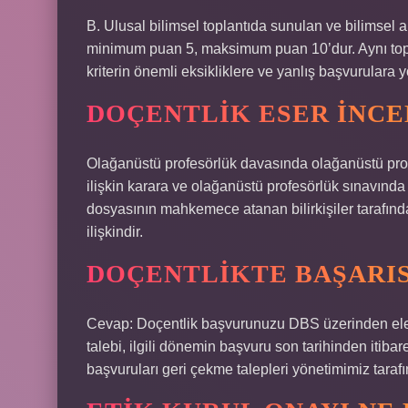
B. Ulusal bilimsel toplantıda sunulan ve bilimsel a
minimum puan 5, maksimum puan 10’dur. Aynı toplan
kriterin önemli eksikliklere ve yanlış başvurulara 
DOÇENTLIK ESER INC
Olağanüstü profesörlük davasında olağanüstü profe
ilişkin karara ve olağanüstü profesörlük sınavında 
dosyasının mahkemece atanan bilirkişiler tarafınd
ilişkindir.
DOÇENTLIKTE BAŞARIS
Cevap: Doçentlik başvurunuzu DBS üzerinden elekt
talebi, ilgili dönemin başvuru son tarihinden itib
başvuruları geri çekme talepleri yönetimimiz taraf