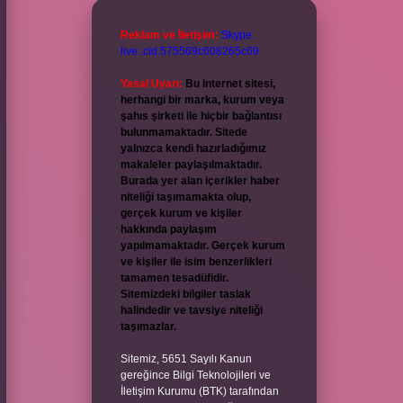
Reklam ve İletişim:
Skype:
live:.cid.575569c608265c69
Yasal Uyarı:
Bu internet sitesi,
herhangi bir marka, kurum veya
şahıs şirketi ile hiçbir bağlantısı
bulunmamaktadır. Sitede
yalnızca kendi hazırladığımız
makaleler paylaşılmaktadır.
Burada yer alan içerikler haber
niteliği taşımamakta olup,
gerçek kurum ve kişiler
hakkında paylaşım
yapılmamaktadır. Gerçek kurum
ve kişiler ile isim benzerlikleri
tamamen tesadüfidir.
Sitemizdeki bilgiler taslak
halindedir ve tavsiye niteliği
taşımazlar.
Sitemiz, 5651 Sayılı Kanun
gereğince Bilgi Teknolojileri ve
İletişim Kurumu (BTK) tarafından