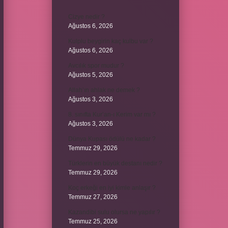
Cizye nedir ?
Ağustos 6, 2026
Kulplu beygirin kaç kulbu var ?
Ağustos 6, 2026
Avcılık spor mudur ?
Ağustos 5, 2026
Allah’ın ahlak ne demek ?
Ağustos 3, 2026
8. sınıfta Kur’an-ı Kerim var mı ?
Ağustos 3, 2026
Dünya Kupası ödülü ne kadar ?
Temmuz 29, 2026
Türklerin en büyük destanı nedir ?
Temmuz 29, 2026
Koç erkeği en iyi kimle anlaşır ?
Temmuz 27, 2026
Kazandibi sulu olursa ne yapılır ?
Temmuz 25, 2026