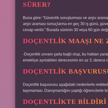
SÜRER?
Buna göre: “Güvenlik soruşturması ve arşiv arama
arşiv araması sonuçlarına en geç 30 iş günü, güve
cevap verilir.” Burada sürenin 30 veya 60 gün değil,
DOÇENTLIK MAAŞI NE 
-Doçentlik unvanı şarta bağlı olup, bu haktan yar
emekliye ayrılabilen derecesinin en az 3. derece 
DOÇENTLIK BAŞVURUS
Doçentlik başvurusu aşağıdaki nedenlerle reddedil
taşımaması. Danışmanlığını yaptığı öğrencilerle bir
DOÇENTLIKTE BILDIRI