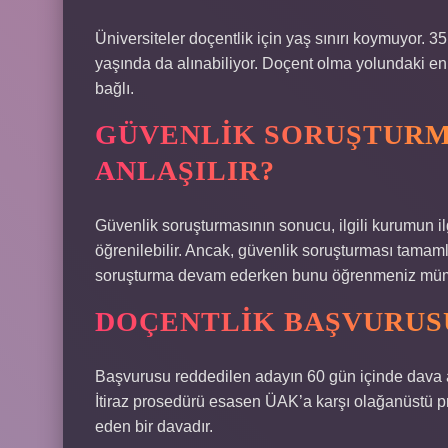
Üniversiteler doçentlik için yaş sınırı koymuyor
yaşında da alınabiliyor. Doçent olma yolundaki e
bağlı.
GÜVENLIK SORUŞTURMA
ANLAŞILIR?
Güvenlik soruşturmasının sonucu, ilgili kurumun il
öğrenilebilir. Ancak, güvenlik soruşturması tama
soruşturma devam ederken bunu öğrenmeniz mümk
DOÇENTLIK BAŞVURUSU
Başvurusu reddedilen adayın 60 gün içinde dava açm
İtiraz prosedürü esasen ÜAK’a karşı olağanüstü p
eden bir davadır.