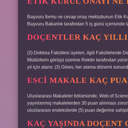
ETIK KURUL ONAYI NE
Başvuru formu ve cevap onay mektubunun Etik Kur
Başvuru Bakanlık tarafından 5 iş günü içerisinde 
DOÇENTLER KAÇ YILLI
(2) Doktora Fakültesi üyeleri, ilgili Fakültelerde D
Müdürlerin görüşü üzerine Rektör tarafından yürürl
yıl için atanır. (3) Görev, her atama dönemi sonun
ESCI MAKALE KAÇ PUA
Uluslararası Makaleler bölümünde, Web of Science
yayınlanmış makalelerden 30 puan alınması zorun
uluslararası endekslerde (5) puan değerine sahipti
KAÇ YAŞINDA DOÇENT