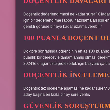
DOÇENTLIK DAVALARI 
Doçentlik değerlendirmesi ne kadar sürer? Olağanü
için bir değerlendirme raporu hazırlamaları için en
gerekli görürse bir aya kadar uzatma verebilir.
100 PUANLA DOÇENT O
Doktora sonrasında öğrencinin en az 100 puanlık 
puanlık bir dereceyle tamamlanmış olması gerekmek
2024’te olağanüstü profesörlük için başvuru şartları
DOÇENTLIK INCELEMES
Doçentlik tez inceleme aşaması ne kadar sürer? Jü
aday başına en fazla bir ay süre verilir.
GÜVENLIK SORUŞTURM