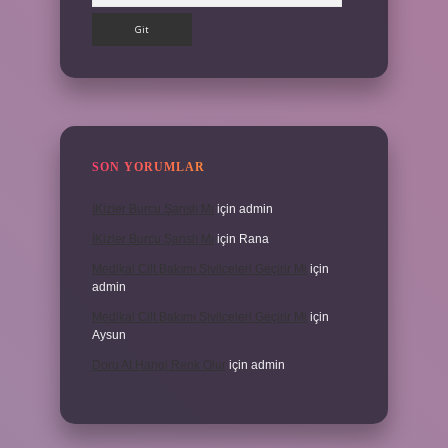
SON YORUMLAR
İKizler Burcu Şanslı Mı
için
admin
İKizler Burcu Şanslı Mı
için
Rana
Medikal Cilt Bakımı Sivilceleri Geçirir Mi
için
admin
Medikal Cilt Bakımı Sivilceleri Geçirir Mi
için
Aysun
Doru At Hangi Renk Olur
için
admin