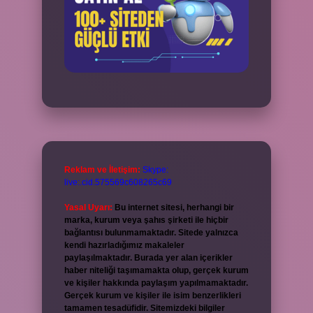
Reklam ve İletişim:
Skype:
live:.cid.575569c608265c69
Yasal Uyarı:
Bu internet sitesi, herhangi bir
marka, kurum veya şahıs şirketi ile hiçbir
bağlantısı bulunmamaktadır. Sitede yalnızca
kendi hazırladığımız makaleler
paylaşılmaktadır. Burada yer alan içerikler
haber niteliği taşımamakta olup, gerçek kurum
ve kişiler hakkında paylaşım yapılmamaktadır.
Gerçek kurum ve kişiler ile isim benzerlikleri
tamamen tesadüfidir. Sitemizdeki bilgiler