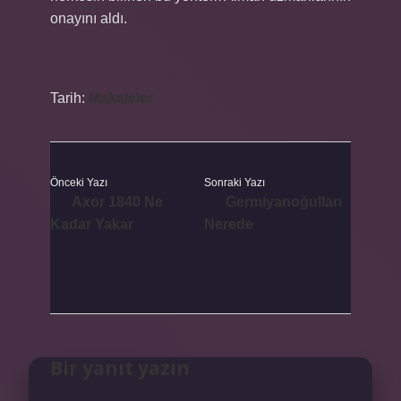
onayını aldı.
Tarih:
Makaleler
Önceki Yazı
Sonraki Yazı
Axor 1840 Ne
Germiyanoğulları
Kadar Yakar
Nerede
Bir yanıt yazın