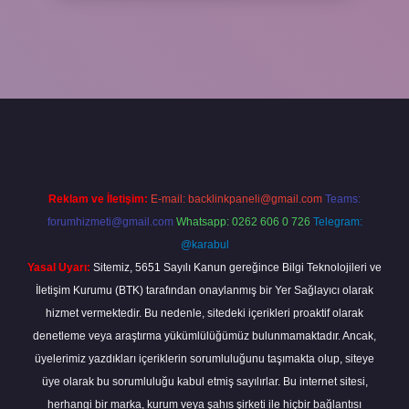
 yeni giriş
ilbet yeni giriş
grandoperabet
betexper
Reklam ve İletişim:
E-mail:
backlinkpaneli@gmail.com
Teams:
forumhizmeti@gmail.com
Whatsapp: 0262 606 0 726
Telegram:
@karabul
Yasal Uyarı:
Sitemiz, 5651 Sayılı Kanun gereğince Bilgi Teknolojileri ve
İletişim Kurumu (BTK) tarafından onaylanmış bir Yer Sağlayıcı olarak
hizmet vermektedir. Bu nedenle, sitedeki içerikleri proaktif olarak
denetleme veya araştırma yükümlülüğümüz bulunmamaktadır. Ancak,
üyelerimiz yazdıkları içeriklerin sorumluluğunu taşımakta olup, siteye
üye olarak bu sorumluluğu kabul etmiş sayılırlar. Bu internet sitesi,
herhangi bir marka, kurum veya şahıs şirketi ile hiçbir bağlantısı