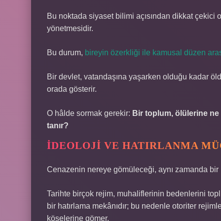
Bu noktada siyaset bilimi açısından dikkat çekici o
yönetmesidir.
Bu durum,
bireyin özerkliği ile kamusal düzen ar
Bir devlet, vatandaşına yaşarken olduğu kadar öld
orada gösterir.
O hâlde sormak gerekir:
Bir toplum, ölülerine n
tanır?
İDEOLOJI VE HATIRLANMA MÜ
Cenazenin nereye gömüleceği, aynı zamanda bir
Tarihte birçok rejim, muhaliflerinin bedenlerini to
bir hatırlama mekânıdır; bu nedenle otoriter rejimle
köşelerine gömer.