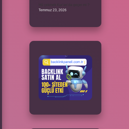
Hû çekmek Kur’an’da geçer mi ?
Temmuz 23, 2026