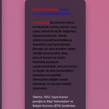
Reklam ve İletişim:
Skype:
live:.cid.575569c608265c69
Yasal Uyarı:
Bu internet sitesi,
herhangi bir marka, kurum veya
şahıs şirketi ile hiçbir bağlantısı
bulunmamaktadır. Sitede
yalnızca kendi hazırladığımız
makaleler paylaşılmaktadır.
Burada yer alan içerikler haber
niteliği taşımamakta olup,
gerçek kurum ve kişiler
hakkında paylaşım
yapılmamaktadır. Gerçek kurum
ve kişiler ile isim benzerlikleri
tamamen tesadüfidir.
Sitemizdeki bilgiler taslak
halindedir ve tavsiye niteliği
taşımazlar.
Sitemiz, 5651 Sayılı Kanun
gereğince Bilgi Teknolojileri ve
İletişim Kurumu (BTK) tarafından