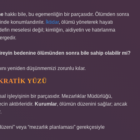
me
hakkı bile, bu egemenliğin bir parçasıdır. Ölümden sonra
içinde konumlandırılır.
İktidar
, ölümü yöneterek hayatı
defin meselesi değil; kimliğin, aidiyetin ve hatırlanma
ergedir.
bireyin bedenine ölümünden sonra bile sahip olabilir mi?
anını yeniden düşünmemizi zorunlu kılar.
KRATIK YÜZÜ
l işleyişinin bir parçasıdır. Mezarlıklar Müdürlüğü,
cin aktörleridir.
Kurumlar
, ölümün düzenini sağlar; ancak
.
 düzeni” veya “mezarlık planlaması” gerekçesiyle