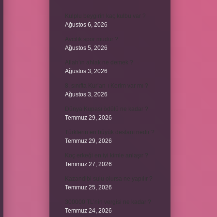
Kulplu beygirin kaç kulbu var ?
Ağustos 6, 2026
Avcılık spor mudur ?
Ağustos 5, 2026
Allah’ın ahlak ne demek ?
Ağustos 3, 2026
8. sınıfta Kur’an-ı Kerim var mı ?
Ağustos 3, 2026
Dünya Kupası ödülü ne kadar ?
Temmuz 29, 2026
Türklerin en büyük destanı nedir ?
Temmuz 29, 2026
Koç erkeği en iyi kimle anlaşır ?
Temmuz 27, 2026
Kazandibi sulu olursa ne yapılır ?
Temmuz 25, 2026
300000 TL’nin vergisi ne kadar ?
Temmuz 24, 2026