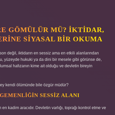
RE GÖMÜLÜR MÜ? İKTIDAR,
ERINE SIYASAL BIR OKUMA
 son değil, iktidarın en sessiz ama en etkili alanlarından
su, yüzeyde hukuki ya da dini bir mesele gibi görünse de,
plumsal hafızanın kime ait olduğu ve devletin bireyin
irey kendi ölümünde bile özgür müdür?
GEMENLIĞIN SESSIZ ALANI
n en kadim aracıdır. Devletin varlığı, toprağı kontrol etme ve