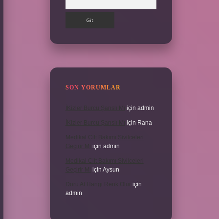
SON YORUMLAR
İKizler Burcu Şanslı Mı
için
admin
İKizler Burcu Şanslı Mı
için
Rana
Medikal Cilt Bakımı Sivilceleri
Geçirir Mi
için
admin
Medikal Cilt Bakımı Sivilceleri
Geçirir Mi
için
Aysun
Doru At Hangi Renk Olur
için
admin