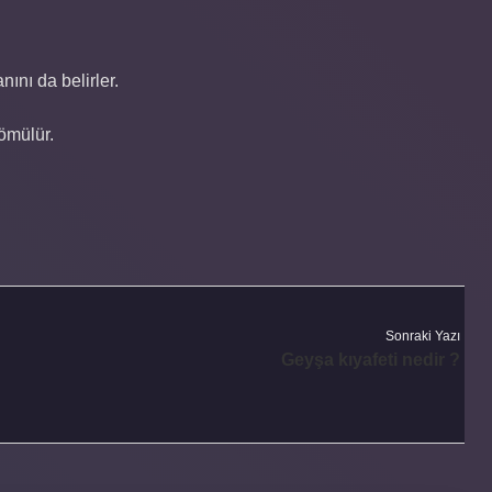
ını da belirler.
ömülür.
Sonraki Yazı
Geyşa kıyafeti nedir ?