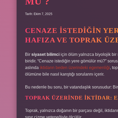
MÜ ?
Tarih: Ekim 7, 2025
CENAZE İSTEDIĞIN YE
HAFIZA VE TOPRAK ÜZ
Bir
siyaset bilimci
için ölüm yalnızca biyolojik bir
biridir. “Cenaze istediğin yere gömülür mü?” soru
aslında
iktidarın beden üzerindeki egemenliği
, to
ölümüne bile nasıl karıştığı sorularını içerir.
Bu nedenle bu soru, bir vatandaşlık sorusudur: B
TOPRAK ÜZERINDE İKTIDAR: E
Toprak, yalnızca doğanın bir parçası değil, iktidarı
sınır çizme yeteneğiyle ölçülür.