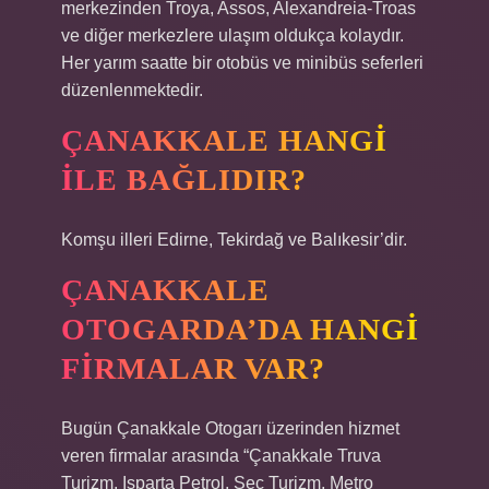
merkezinden Troya, Assos, Alexandreia-Troas
ve diğer merkezlere ulaşım oldukça kolaydır.
Her yarım saatte bir otobüs ve minibüs seferleri
düzenlenmektedir.
ÇANAKKALE HANGI
ILE BAĞLIDIR?
Komşu illeri Edirne, Tekirdağ ve Balıkesir’dir.
ÇANAKKALE
OTOGARDA’DA HANGI
FIRMALAR VAR?
Bugün Çanakkale Otogarı üzerinden hizmet
veren firmalar arasında “Çanakkale Truva
Turizm, Isparta Petrol, Seç Turizm, Metro