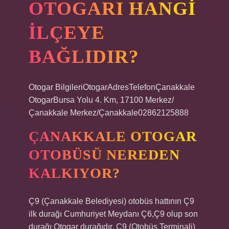
OTOGARI HANGI
ILÇEYE
BAĞLIDIR?
Otogar BilgileriOtogarAdresTelefonÇanakkale
OtogarBursa Yolu 4. Km, 17100 Merkez/
Çanakkale Merkez/Çanakkale02862125888
ÇANAKKALE OTOGAR
OTOBÜSÜ NEREDEN
KALKIYOR?
Ç9 (Çanakkale Belediyesi) otobüs hattının Ç9
ilk durağı Cumhuriyet Meydanı Ç6,Ç9 olup son
durağı Otogar durağıdır. Ç9 (Otobüs Terminali)