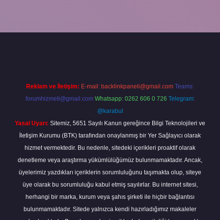
iş
ilbet yeni giriş
grandoperabet
betexper
Reklam ve İletişim:
E-mail:
backlinkpaneli@gmail.com
Teams:
forumhizmeti@gmail.com
Whatsapp: 0262 606 0 726
Telegram:
@karabul
Yasal Uyarı:
Sitemiz, 5651 Sayılı Kanun gereğince Bilgi Teknolojileri ve
İletişim Kurumu (BTK) tarafından onaylanmış bir Yer Sağlayıcı olarak
hizmet vermektedir. Bu nedenle, sitedeki içerikleri proaktif olarak
denetleme veya araştırma yükümlülüğümüz bulunmamaktadır. Ancak,
üyelerimiz yazdıkları içeriklerin sorumluluğunu taşımakta olup, siteye
üye olarak bu sorumluluğu kabul etmiş sayılırlar. Bu internet sitesi,
herhangi bir marka, kurum veya şahıs şirketi ile hiçbir bağlantısı
bulunmamaktadır. Sitede yalnızca kendi hazırladığımız makaleler