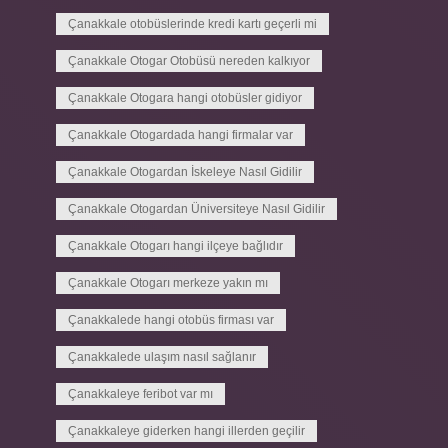
Çanakkale otobüslerinde kredi kartı geçerli mi
Çanakkale Otogar Otobüsü nereden kalkıyor
Çanakkale Otogara hangi otobüsler gidiyor
Çanakkale Otogardada hangi firmalar var
Çanakkale Otogardan İskeleye Nasıl Gidilir
Çanakkale Otogardan Üniversiteye Nasıl Gidilir
Çanakkale Otogarı hangi ilçeye bağlıdır
Çanakkale Otogarı merkeze yakın mı
Çanakkalede hangi otobüs firması var
Çanakkalede ulaşım nasıl sağlanır
Çanakkaleye feribot var mı
Çanakkaleye giderken hangi illerden geçilir