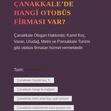
ÇANAKKALE’DE
HANGI OTOBÜS
FIRMASI VAR?
Çanakkale Otogarı Hakkında: Kamil Koç,
Varan, Uludağ, Metro ve Pamukkale Turizm
gibi otobüs firmaları hizmet vermektedir.
Tarih:
Makaleler
Çanakkale Geyikli kaç TL
Çanakkale hangi ile bağlıdır
Çanakkale İzmir arası kaç saat sürüyor
Çanakkale otobüslerde para geçiyor mu