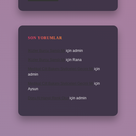
SON YORUMLAR
İKizler Burcu Şanslı Mı
için
admin
İKizler Burcu Şanslı Mı
için
Rana
Medikal Cilt Bakımı Sivilceleri Geçirir Mi
için
admin
Medikal Cilt Bakımı Sivilceleri Geçirir Mi
için
Aysun
Doru At Hangi Renk Olur
için
admin