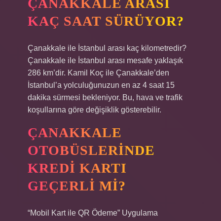
ÇANAKKALE ARASI
KAÇ SAAT SÜRÜYOR?
Çanakkale ile İstanbul arası kaç kilometredir?
Çanakkale ile İstanbul arası mesafe yaklaşık
286 km’dir. Kamil Koç ile Çanakkale’den
İstanbul’a yolculuğunuzun en az 4 saat 15
dakika sürmesi bekleniyor. Bu, hava ve trafik
koşullarına göre değişiklik gösterebilir.
ÇANAKKALE
OTOBÜSLERINDE
KREDI KARTI
GEÇERLI MI?
“Mobil Kart ile QR Ödeme” Uygulama