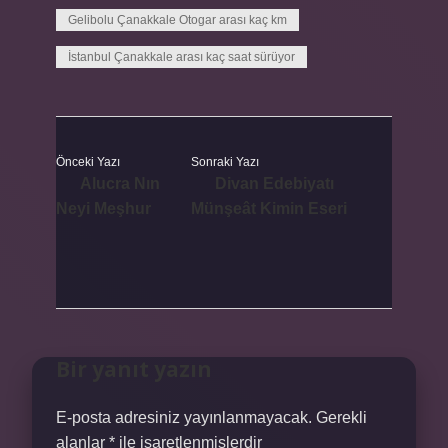
Gelibolu Çanakkale Otogar arası kaç km
İstanbul Çanakkale arası kaç saat sürüyor
Önceki Yazı
Sonraki Yazı
Alucra Nın
Divan Edebiyatı
Neyi Meşhur
Münşeât Kimin Eseri
Bir yanıt yazın
E-posta adresiniz yayınlanmayacak.
Gerekli
alanlar
*
ile işaretlenmişlerdir