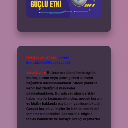
Reklam ve İletişim:
Skype:
live:.cid.575569c608265c69
Yasal Uyarı:
Bu internet sitesi, herhangi bir
marka, kurum veya şahıs şirketi ile hiçbir
bağlantısı bulunmamaktadır. Sitede yalnızca
kendi hazırladığımız makaleler
paylaşılmaktadır. Burada yer alan içerikler
haber niteliği taşımamakta olup, gerçek kurum
ve kişiler hakkında paylaşım yapılmamaktadır.
Gerçek kurum ve kişiler ile isim benzerlikleri
tamamen tesadüfidir. Sitemizdeki bilgiler
taslak halindedir ve tavsiye niteliği taşımazlar.