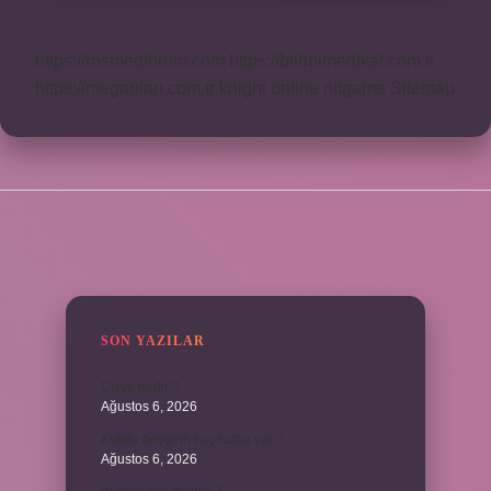
https://rosmedforum.com
https://btibbimedikal.com.tr
https://megaplan.com.tr
knight online
nttgame
Sitemap
SIDEBAR
SON YAZILAR
Cizye nedir ?
Ağustos 6, 2026
Kulplu beygirin kaç kulbu var ?
Ağustos 6, 2026