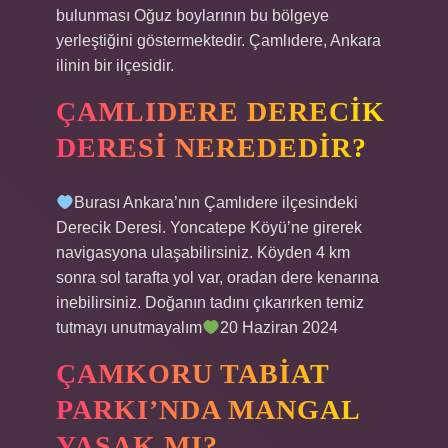
bulunması Oğuz boylarının bu bölgeye
yerleştiğini göstermektedir. Çamlıdere, Ankara
ilinin bir ilçesidir.
ÇAMLIDERE DERECIK
DERESI NEREDEDIR?
Burası Ankara’nın Çamlıdere ilçesindeki
Derecik Deresi. Yoncatepe Köyü’ne girerek
navigasyona ulaşabilirsiniz. Köyden 4 km
sonra sol tarafta yol var, oradan dere kenarına
inebilirsiniz. Doğanın tadını çıkarırken temiz
tutmayı unutmayalım
20 Haziran 2024
ÇAMKORU TABIAT
PARKI’NDA MANGAL
YASAK MI?