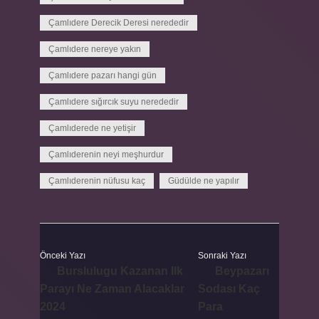
Çamlıdere Derecik Deresi nerededir
Çamlıdere nereye yakın
Çamlıdere pazarı hangi gün
Çamlıdere sığırcık suyu nerededir
Çamlıderede ne yetişir
Çamlıderenin neyi meşhurdur
Çamlıderenin nüfusu kaç
Güdülde ne yapılır
Önceki Yazı
Sonraki Yazı
Burslulugu Kazanan Ilk
Beypazarı
Parayı Ne Zaman Alacaklar
Sodası Kaç
2024
Para