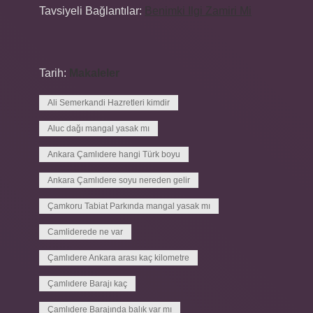
Tavsiyeli Bağlantılar:
Benimki Ilgi Zamiri Mi
Tarih:
Makaleler
Ali Semerkandi Hazretleri kimdir
Aluc dağı mangal yasak mı
Ankara Çamlıdere hangi Türk boyu
Ankara Çamlıdere soyu nereden gelir
Çamkoru Tabiat Parkında mangal yasak mı
Camliderede ne var
Çamlıdere Ankara arası kaç kilometre
Çamlıdere Barajı kaç
Çamlıdere Barajında balık var mı