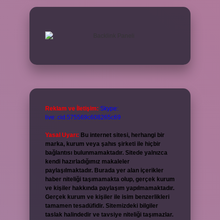
Reklam ve İletişim:
Skype:
live:.cid.575569c608265c69
Yasal Uyarı:
Bu internet sitesi, herhangi bir
marka, kurum veya şahıs şirketi ile hiçbir
bağlantısı bulunmamaktadır. Sitede yalnızca
kendi hazırladığımız makaleler
paylaşılmaktadır. Burada yer alan içerikler
haber niteliği taşımamakta olup, gerçek kurum
ve kişiler hakkında paylaşım yapılmamaktadır.
Gerçek kurum ve kişiler ile isim benzerlikleri
tamamen tesadüfidir. Sitemizdeki bilgiler
taslak halindedir ve tavsiye niteliği taşımazlar.