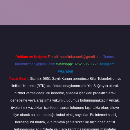
riş
ilbet yeni giriş
grandoperabet
betexper
Reklam ve İletişim:
E-mail:
backlinkpaneli@gmail.com
Teams:
forumhizmeti@gmail.com
Whatsapp: 0262 606 0 726
Telegram:
@karabul
Yasal Uyarı:
Sitemiz, 5651 Sayılı Kanun gereğince Bilgi Teknolojileri ve
İletişim Kurumu (BTK) tarafından onaylanmış bir Yer Sağlayıcı olarak
hizmet vermektedir. Bu nedenle, sitedeki içerikleri proaktif olarak
denetleme veya araştırma yükümlülüğümüz bulunmamaktadır. Ancak,
üyelerimiz yazdıkları içeriklerin sorumluluğunu taşımakta olup, siteye
üye olarak bu sorumluluğu kabul etmiş sayılırlar. Bu internet sitesi,
herhangi bir marka, kurum veya şahıs şirketi ile hiçbir bağlantısı
bulunmamaktadır. Sitede yalnızca kendi hazırladığımız makaleler