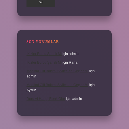
SON YORUMLAR
İKizler Burcu Şanslı Mı
için
admin
İKizler Burcu Şanslı Mı
için
Rana
Medikal Cilt Bakımı Sivilceleri Geçirir Mi
için
admin
Medikal Cilt Bakımı Sivilceleri Geçirir Mi
için
Aysun
Doru At Hangi Renk Olur
için
admin