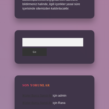
bildirmeniz halinde, ilgili içerikler yasal süre
içerisinde sitemizden kaldırılacaktır.
Arama
SON YORUMLAR
İKizler Burcu Şanslı Mı
için
admin
İKizler Burcu Şanslı Mı
için
Rana