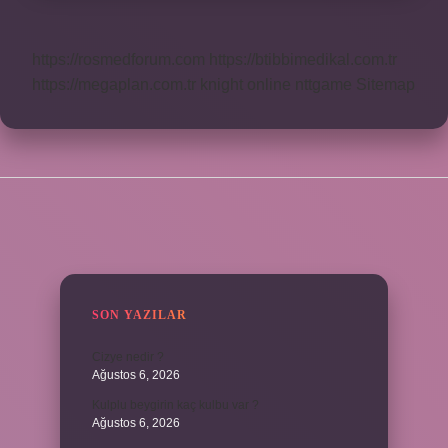
https://rosmedforum.com
https://btibbimedikal.com.tr
https://megaplan.com.tr
knight online
nttgame
Sitemap
SIDEBAR
SON YAZILAR
Cizye nedir ?
Ağustos 6, 2026
Kulplu beygirin kaç kulbu var ?
Ağustos 6, 2026