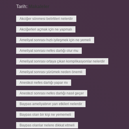
Tarih:
Makaleler
Akciğer sönmesi belirtileri nelerdir
Akciğerleri açmak için ne yapmalı
Ameliyat sonrası hızlı iyileşmek için ne yemeli
Ameliyat sonrası nefes darlığı olur mu
Ameliyat sonrası ortaya çıkan komplikasyonlar nelerdir
Ameliyat sonrası yürümek neden önemli
Anestezi nefes darlığı yapar mı
Anestezi sonrası nefes darlığı nasıl geçer
Baypas ameliyatının yan etkileri nelerdir
Baypas olan bir kişi ne yememeli
Baypas olanlar nelere dikkat etmeli