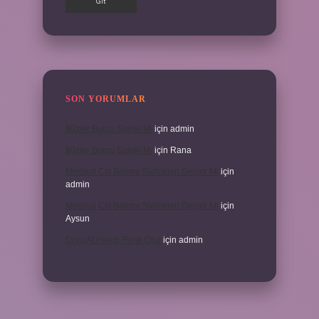
SON YORUMLAR
İKizler Burcu Şanslı Mı
için
admin
İKizler Burcu Şanslı Mı
için
Rana
Medikal Cilt Bakımı Sivilceleri Geçirir Mi
için
admin
Medikal Cilt Bakımı Sivilceleri Geçirir Mi
için
Aysun
Doru At Hangi Renk Olur
için
admin