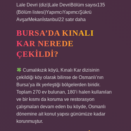
Lale Devri (dizi)Lale DevriBölüm sayısı135
(Bölüm listesi)YapımcıYapımcıŞükrü
AvşarMekanİstanbul22 satır daha
BURSA’DA KINALI
KAR NEREDE
ÇEKILDI?
Cumalıkızık köyü, Kınalı Kar dizisinin
çekildiği köy olarak bilinse de Osmanlı’nın
Bursa’ya ilk yerleştiği bölgelerden biridir.
Toplam 270 ev bulunan, 180’i halen kullanılan
ve bir kısmı da koruma ve restorasyon
çalışmaları devam eden bu köyde, Osmanlı
dönemine ait konut yapısı günümüze kadar
korunmuştur.