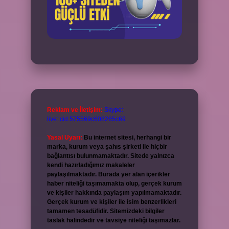
Reklam ve İletişim:
Skype:
live:.cid.575569c608265c69
Yasal Uyarı:
Bu internet sitesi, herhangi bir
marka, kurum veya şahıs şirketi ile hiçbir
bağlantısı bulunmamaktadır. Sitede yalnızca
kendi hazırladığımız makaleler
paylaşılmaktadır. Burada yer alan içerikler
haber niteliği taşımamakta olup, gerçek kurum
ve kişiler hakkında paylaşım yapılmamaktadır.
Gerçek kurum ve kişiler ile isim benzerlikleri
tamamen tesadüfidir. Sitemizdeki bilgiler
taslak halindedir ve tavsiye niteliği taşımazlar.