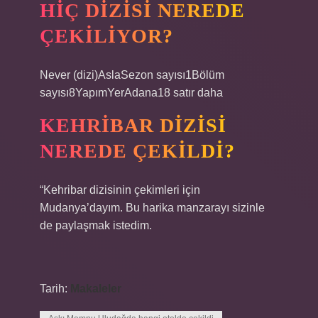
HIÇ DIZISI NEREDE
ÇEKILIYOR?
Never (dizi)AslaSezon sayısı1Bölüm
sayısı8YapımYerAdana18 satır daha
KEHRIBAR DIZISI
NEREDE ÇEKILDI?
“Kehribar dizisinin çekimleri için
Mudanya’dayım. Bu harika manzarayı sizinle
de paylaşmak istedim.
Tarih:
Makaleler