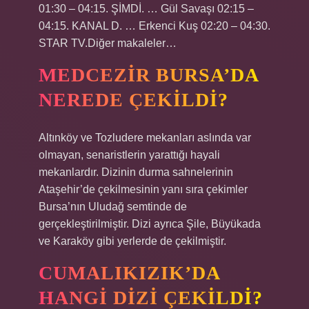
01:30 – 04:15. ŞİMDİ. … Gül Savaşı 02:15 –
04:15. KANAL D. … Erkenci Kuş 02:20 – 04:30.
STAR TV.Diğer makaleler…
MEDCEZIR BURSA’DA
NEREDE ÇEKILDI?
Altınköy ve Tozludere mekanları aslında var
olmayan, senaristlerin yarattığı hayali
mekanlardır. Dizinin durma sahnelerinin
Ataşehir’de çekilmesinin yanı sıra çekimler
Bursa’nın Uludağ semtinde de
gerçekleştirilmiştir. Dizi ayrıca Şile, Büyükada
ve Karaköy gibi yerlerde de çekilmiştir.
CUMALIKIZIK’DA
HANGI DIZI ÇEKILDI?