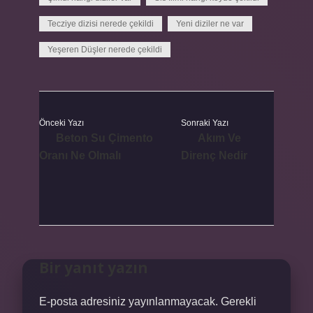
Tecziye dizisi nerede çekildi
Yeni diziler ne var
Yeşeren Düşler nerede çekildi
Önceki Yazı
Sonraki Yazı
Beton Su Çimento
Akım Ve
Oranı Ne Olmalı
Direnç Nedir
Bir yanıt yazın
E-posta adresiniz yayınlanmayacak.
Gerekli