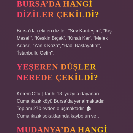
BURSA’DA HANGI
DIZILER ÇEKILDI?
Bursa’da çekilen diziler: “Sev Kardeşim”, “Kış
Masalı”, “Keskin Bıçak”, “Kınalı Kar”, “Melek
Adası”, “Yanık Koza”, “Hadi Başlayalım”,
“İstanbullu Gelin”.
YEŞEREN DÜŞLER
NEREDE ÇEKILDI?
Kerem Oflu | Tarihi 13. yüzyıla dayanan
Cumalıkızık köyü Bursa’da yer almaktadır.
Toplam 270 evden oluşmaktadır. 🏚
Cumalıkızık sokaklarında kaybolun ve…
MUDANYA’DA HANGI