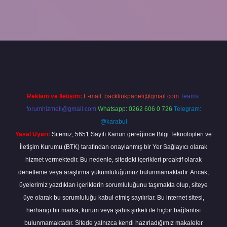
riş
ilbet yeni giriş
grandoperabet
betexper
Reklam ve İletişim:
E-mail:
backlinkpaneli@gmail.com
Teams:
forumhizmeti@gmail.com
Whatsapp: 0262 606 0 726
Telegram:
@karabul
Yasal Uyarı:
Sitemiz, 5651 Sayılı Kanun gereğince Bilgi Teknolojileri ve
İletişim Kurumu (BTK) tarafından onaylanmış bir Yer Sağlayıcı olarak
hizmet vermektedir. Bu nedenle, sitedeki içerikleri proaktif olarak
denetleme veya araştırma yükümlülüğümüz bulunmamaktadır. Ancak,
üyelerimiz yazdıkları içeriklerin sorumluluğunu taşımakta olup, siteye
üye olarak bu sorumluluğu kabul etmiş sayılırlar. Bu internet sitesi,
herhangi bir marka, kurum veya şahıs şirketi ile hiçbir bağlantısı
bulunmamaktadır. Sitede yalnızca kendi hazırladığımız makaleler