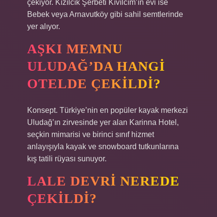
çekiyor. Kızılcık Şerbeti Kıvılcım’ın evi ise
Bebek veya Arnavutköy gibi sahil semtlerinde
yer alıyor.
AŞKI MEMNU
ULUDAĞ’DA HANGI
OTELDE ÇEKILDI?
Konsept. Türkiye’nin en popüler kayak merkezi
Uludağ’ın zirvesinde yer alan Karinna Hotel,
seçkin mimarisi ve birinci sınıf hizmet
anlayışıyla kayak ve snowboard tutkunlarına
kış tatili rüyası sunuyor.
LALE DEVRI NEREDE
ÇEKILDI?