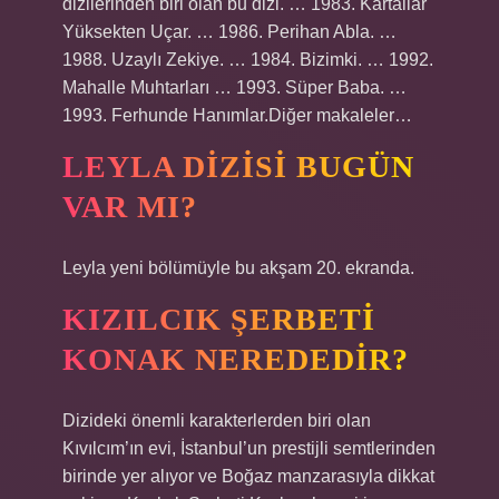
dizilerinden biri olan bu dizi. … 1983. Kartallar
Yüksekten Uçar. … 1986. Perihan Abla. …
1988. Uzaylı Zekiye. … 1984. Bizimki. … 1992.
Mahalle Muhtarları … 1993. Süper Baba. …
1993. Ferhunde Hanımlar.Diğer makaleler…
LEYLA DIZISI BUGÜN
VAR MI?
Leyla yeni bölümüyle bu akşam 20. ekranda.
KIZILCIK ŞERBETI
KONAK NEREDEDIR?
Dizideki önemli karakterlerden biri olan
Kıvılcım’ın evi, İstanbul’un prestijli semtlerinden
birinde yer alıyor ve Boğaz manzarasıyla dikkat