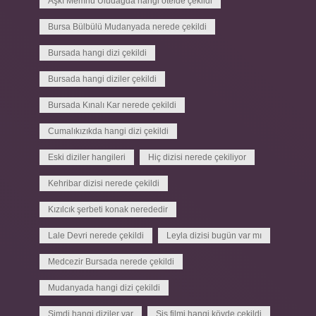
Aşkı Memnu Uludağda hangi otelde çekildi
Bursa Bülbülü Mudanyada nerede çekildi
Bursada hangi dizi çekildi
Bursada hangi diziler çekildi
Bursada Kınalı Kar nerede çekildi
Cumalıkızıkda hangi dizi çekildi
Eski diziler hangileri
Hiç dizisi nerede çekiliyor
Kehribar dizisi nerede çekildi
Kızılcık şerbeti konak nerededir
Lale Devri nerede çekildi
Leyla dizisi bugün var mı
Medcezir Bursada nerede çekildi
Mudanyada hangi dizi çekildi
Şimdi hangi diziler var
Sis filmi hangi köyde çekildi