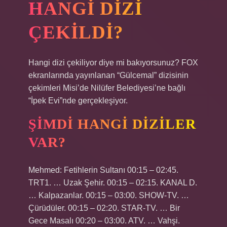
HANGI DIZI
ÇEKILDI?
Hangi dizi çekiliyor diye mi bakıyorsunuz? FOX
ekranlarında yayınlanan “Gülcemal” dizisinin
çekimleri Misi’de Nilüfer Belediyesi’ne bağlı
“İpek Evi”nde gerçekleşiyor.
ŞIMDI HANGI DIZILER
VAR?
Mehmed: Fetihlerin Sultanı 00:15 – 02:45.
TRT1. … Uzak Şehir. 00:15 – 02:15. KANAL D.
… Kalpazanlar. 00:15 – 03:00. SHOW-TV. …
Çürüdüler. 00:15 – 02:20. STAR-TV. … Bir
Gece Masalı 00:20 – 03:00. ATV. … Vahşi.