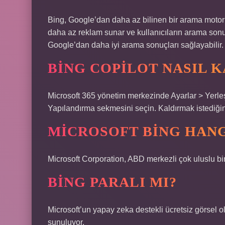
Bing, Google’dan daha az bilinen bir arama motoru
daha az reklam sunar ve kullanıcıların arama sonuç
Google’dan daha iyi arama sonuçları sağlayabilir.
BING COPILOT NASIL K
Microsoft 365 yönetim merkezinde Ayarlar > Yerleşi
Yapılandırma sekmesini seçin. Kaldırmak istediğin
MICROSOFT BING HANG
Microsoft Corporation, ABD merkezli çok uluslu bir t
BING PARALI MI?
Microsoft’un yapay zeka destekli ücretsiz görsel 
sunuluyor.