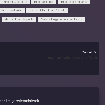
Bing mi Google mı
Bing nasıl açılır
Bing ne için kullanılır
rine ne kullanılır
Microsoft Bing hangi ülkenin
Microsoft nasıl kapatılır
Microsoft uygulaması nasıl silinir
Sonraki Yazı
Tesanüd Kelime Anlamı Nedir
lar
*
ile işaretlenmişlerdir