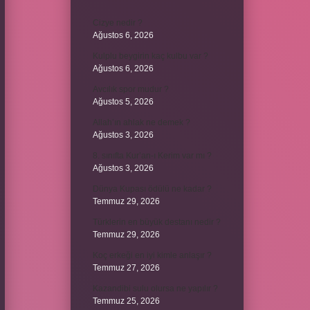
Cizye nedir ?
Ağustos 6, 2026
Kulplu beygirin kaç kulbu var ?
Ağustos 6, 2026
Avcılık spor mudur ?
Ağustos 5, 2026
Allah’ın ahlak ne demek ?
Ağustos 3, 2026
8. sınıfta Kur’an-ı Kerim var mı ?
Ağustos 3, 2026
Dünya Kupası ödülü ne kadar ?
Temmuz 29, 2026
Türklerin en büyük destanı nedir ?
Temmuz 29, 2026
Koç erkeği en iyi kimle anlaşır ?
Temmuz 27, 2026
Kazandibi sulu olursa ne yapılır ?
Temmuz 25, 2026