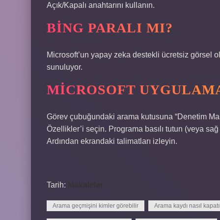
Açık/Kapalı anahtarını kullanın.
BING PARALI MI?
Microsoft’un yapay zeka destekli ücretsiz görsel 
sunuluyor.
MICROSOFT UYGULAMAS
Görev çubuğundaki arama kutusuna “Denetim Masa
Özellikler’i seçin. Programa basılı tutun (veya sağ 
Ardından ekrandaki talimatları izleyin.
Tarih:
Makaleler
Arama geçmişini kimler görebilir
Arama kaydı nasıl kapatıl