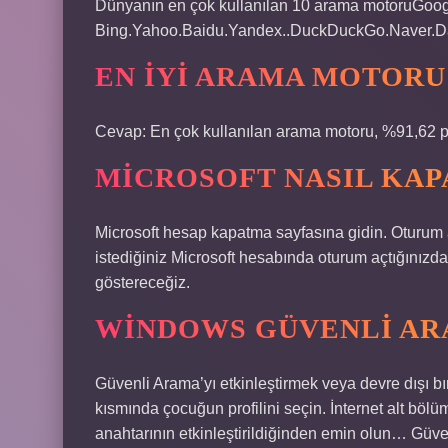
Dünyanın en çok kullanılan 10 arama motoruGoog
Bing.Yahoo.Baidu.Yandex..DuckDuckGo.Naver.Da
EN IYI ARAMA MOTORU
Cevap: En çok kullanılan arama motoru, %91,62 pa
MICROSOFT NASIL KAP
Microsoft hesap kapatma sayfasına gidin. Oturum 
istediğiniz Microsoft hesabında oturum açtığınız
göstereceğiz.
WINDOWS GÜVENLI ARA
Güvenli Arama’yı etkinleştirmek veya devre dışı b
kısmında çocuğun profilini seçin. İnternet alt böl
anahtarının etkinleştirildiğinden emin olun… Gü