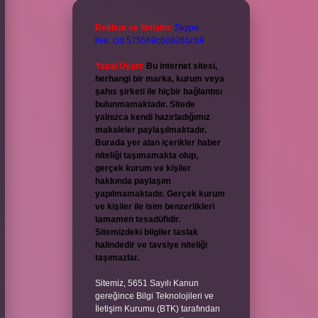
Reklam ve İletişim:
Skype:
live:.cid.575569c608265c69
Yasal Uyarı:
Bu internet sitesi,
herhangi bir marka, kurum veya
şahıs şirketi ile hiçbir bağlantısı
bulunmamaktadır. Sitede
yalnızca kendi hazırladığımız
makaleler paylaşılmaktadır.
Burada yer alan içerikler haber
niteliği taşımamakta olup,
gerçek kurum ve kişiler
hakkında paylaşım
yapılmamaktadır. Gerçek kurum
ve kişiler ile isim benzerlikleri
tamamen tesadüfidir.
Sitemizdeki bilgiler taslak
halindedir ve tavsiye niteliği
taşımazlar.
Sitemiz, 5651 Sayılı Kanun
gereğince Bilgi Teknolojileri ve
İletişim Kurumu (BTK) tarafından