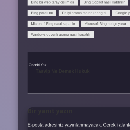
Bing bir web tarayıcısı mıdır
Bing Copilot nasıl kaldırılır
Bing paralı mı
En iyi arama motoru hangisi
Google ye
Microsoft Bing nasıl kapatılır
Microsoft Bing ne işe yarar
Windows güvenli arama nasıl kapatılır
Önceki Yazı
Tasvip Ne Demek Hukuk
Bir yanıt yazın
E-posta adresiniz yayınlanmayacak.
Gerekli alan