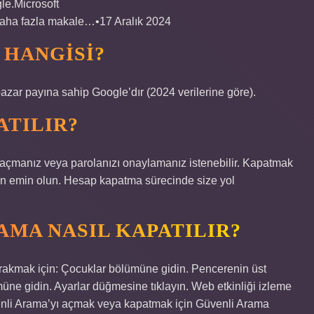
le.Microsoft
ha fazla makale…•17 Aralık 2024
 HANGISI?
zar payına sahip Google’dır (2024 verilerine göre).
ATILIR?
açmanız veya parolanızı onaylamanız istenebilir. Kapatmak
dan emin olun. Hesap kapatma sürecinde size yol
MA NASIL KAPATILIR?
ırakmak için: Çocuklar bölümüne gidin. Pencerenin üst
ümüne gidin. Ayarlar düğmesine tıklayın. Web etkinliği izleme
venli Arama’yı açmak veya kapatmak için Güvenli Arama