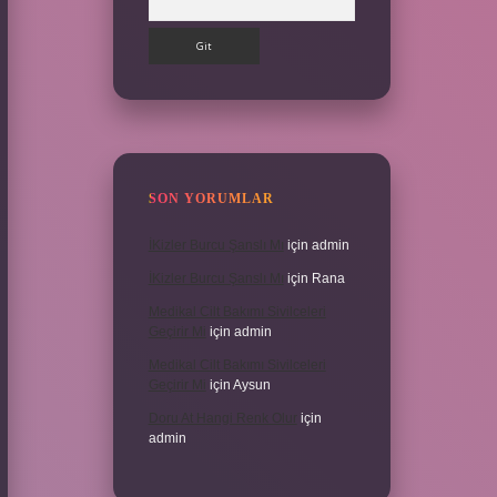
SON YORUMLAR
İKizler Burcu Şanslı Mı
için
admin
İKizler Burcu Şanslı Mı
için
Rana
Medikal Cilt Bakımı Sivilceleri
Geçirir Mi
için
admin
Medikal Cilt Bakımı Sivilceleri
Geçirir Mi
için
Aysun
Doru At Hangi Renk Olur
için
admin