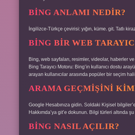
BING ANLAMI NEDIR?
İngilizce-Türkçe çevirisi: yığın, küme. git. Tatlı kir
BING BIR WEB TARAYIC
Bing, web sayfaları, resimler, videolar, haberler v
Bing Tarayıcı Motoru: Bing’in kullanıcı dostu arayü
arayan kullanıcılar arasında popüler bir seçim halin
ARAMA GEÇMIŞINI KIM
Google Hesabınıza gidin. Soldaki Kişisel bilgiler’e
Hakkımda’ya git’e dokunun. Bilgi türleri altında şu 
BING NASIL AÇILIR?