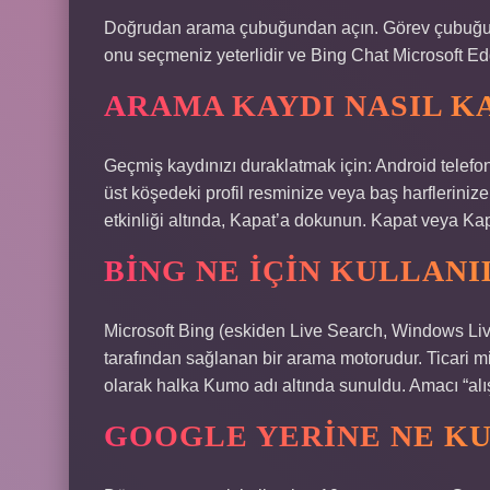
Doğrudan arama çubuğundan açın. Görev çubuğun
onu seçmeniz yeterlidir ve Bing Chat Microsoft Edg
ARAMA KAYDI NASIL K
Geçmiş kaydınızı duraklatmak için: Android telef
üst köşedeki profil resminize veya baş harfleri
etkinliği altında, Kapat’a dokunun. Kapat veya Ka
BING NE IÇIN KULLANI
Microsoft Bing (eskiden Live Search, Windows Liv
tarafından sağlanan bir arama motorudur. Ticari mi
olarak halka Kumo adı altında sunuldu. Amacı “alışk
GOOGLE YERINE NE KU