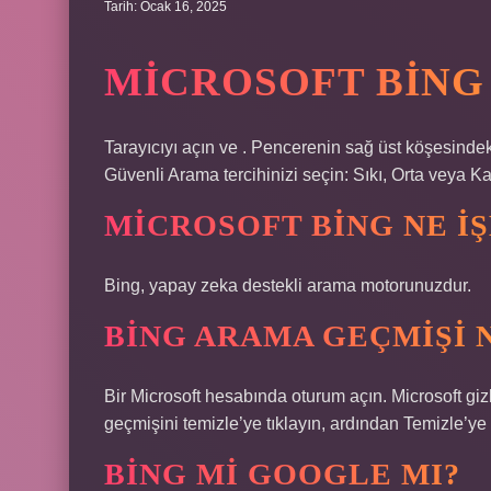
Tarih: Ocak 16, 2025
MICROSOFT BING 
Tarayıcıyı açın ve . Pencerenin sağ üst köşesindeki
Güvenli Arama tercihinizi seçin: Sıkı, Orta veya Ka
MICROSOFT BING NE I
Bing, yapay zeka destekli arama motorunuzdur.
BING ARAMA GEÇMIŞI N
Bir Microsoft hesabında oturum açın. Microsoft gi
geçmişini temizle’ye tıklayın, ardından Temizle’ye t
BING MI GOOGLE MI?