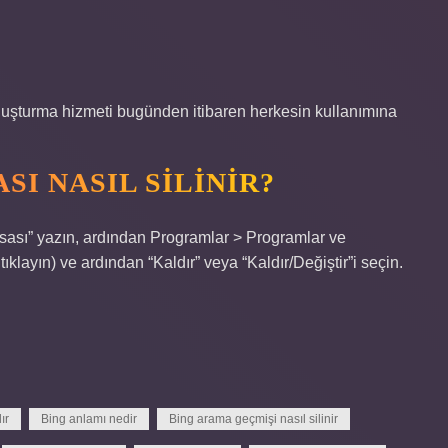
oluşturma hizmeti bugünden itibaren herkesin kullanımına
I NASIL SILINIR?
sı” yazın, ardından Programlar > Programlar ve
tıklayın) ve ardından “Kaldır” veya “Kaldır/Değiştir”i seçin.
ır
Bing anlamı nedir
Bing arama geçmişi nasıl silinir