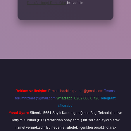
Doru At Hangi Renk Olur
için
admin
ş
ilbet yeni giriş
grandoperabet
betexper
Reklam ve İletişim:
E-mail:
backlinkpaneli@gmail.com
Teams:
forumhizmeti@gmail.com
Whatsapp: 0262 606 0 726
Telegram:
@karabul
Yasal Uyarı:
Sitemiz, 5651 Sayılı Kanun gereğince Bilgi Teknolojileri ve
İletişim Kurumu (BTK) tarafından onaylanmış bir Yer Sağlayıcı olarak
hizmet vermektedir. Bu nedenle, sitedeki içerikleri proaktif olarak