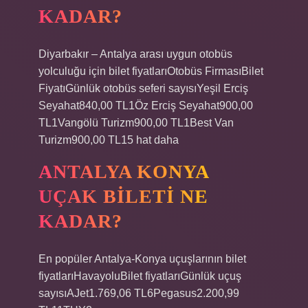
KADAR?
Diyarbakır – Antalya arası uygun otobüs
yolculuğu için bilet fiyatlarıOtobüs FirmasıBilet
FiyatıGünlük otobüs seferi sayısıYeşil Erciş
Seyahat840,00 TL1Öz Erciş Seyahat900,00
TL1Vangölü Turizm900,00 TL1Best Van
Turizm900,00 TL15 hat daha
ANTALYA KONYA
UÇAK BILETI NE
KADAR?
En popüler Antalya-Konya uçuşlarının bilet
fiyatlarıHavayoluBilet fiyatlarıGünlük uçuş
sayısıAJet1.769,06 TL6Pegasus2.200,99