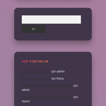
Arama
SON YORUMLAR
İKizler Burcu Şanslı Mı
için
admin
İKizler Burcu Şanslı Mı
için
Rana
Medikal Cilt Bakımı Sivilceleri Geçirir Mi
için
admin
Medikal Cilt Bakımı Sivilceleri Geçirir Mi
için
Aysun