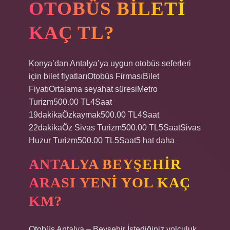
OTOBÜS BILETI
KAÇ TL?
Konya’dan Antalya’ya uygun otobüs seferleri
için bilet fiyatlarıOtobüs FirmasıBilet
FiyatıOrtalama seyahat süresiMetro
Turizm500.00 TL4Saat
19dakikaÖzkaymak500.00 TL4Saat
22dakikaÖz Sivas Turizm500.00 TL5SaatSivas
Huzur Turizm500.00 TL5Saat5 hat daha
ANTALYA BEYŞEHIR
ARASI YENI YOL KAÇ
KM?
Otobüs Antalya – Beyşehir İstediğiniz yolculuk