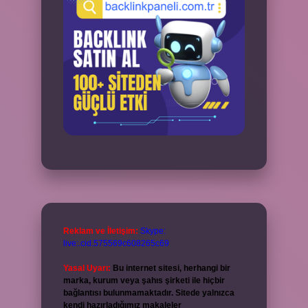
Reklam ve İletişim:
Skype:
live:.cid.575569c608265c69
Yasal Uyarı:
Bu internet sitesi, herhangi bir
marka, kurum veya şahıs şirketi ile hiçbir
bağlantısı bulunmamaktadır. Sitede yalnızca
kendi hazırladığımız makaleler