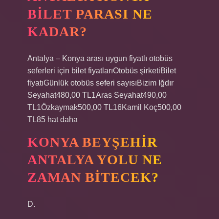
BILET PARASI NE
KADAR?
Antalya – Konya arası uygun fiyatlı otobüs
seferleri için bilet fiyatlarıOtobüs şirketiBilet
fiyatıGünlük otobüs seferi sayısıBizim Iğdır
Seyahat480,00 TL1Aras Seyahat490,00
TL1Özkaymak500,00 TL16Kamil Koç500,00
TL85 hat daha
KONYA BEYŞEHIR
ANTALYA YOLU NE
ZAMAN BITECEK?
D.