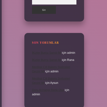
SON YORUMLAR
İKizler Burcu Şanslı Mı
için
admin
İKizler Burcu Şanslı Mı
için
Rana
Medikal Cilt Bakımı Sivilceleri
Geçirir Mi
için
admin
Medikal Cilt Bakımı Sivilceleri
Geçirir Mi
için
Aysun
Doru At Hangi Renk Olur
için
admin