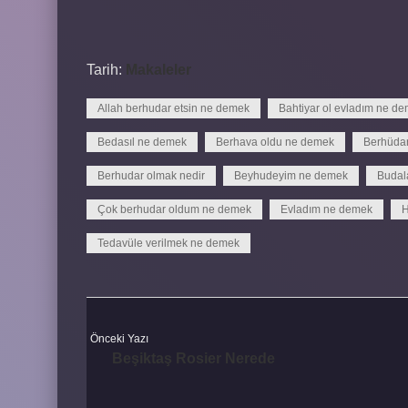
Tarih:
Makaleler
Allah berhudar etsin ne demek
Bahtiyar ol evladım ne d
Bedasıl ne demek
Berhava oldu ne demek
Berhüdar
Berhudar olmak nedir
Beyhudeyim ne demek
Budal
Çok berhudar oldum ne demek
Evladım ne demek
H
Tedavüle verilmek ne demek
Önceki Yazı
Beşiktaş Rosier Nerede