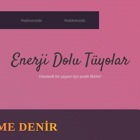
Hakkımızda
Hakkımızda
Enerji Dolu Tüyolar
Hareketli bir yaşam için pratik fikirler!
ME DENIR