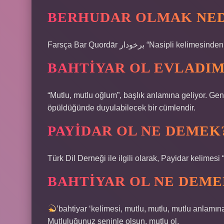
BERHUDAR OLMAK NED
Farsça Bar Quordār برخودار “Nasi
BAHTIYAR OL EVLADIM
“Mutlu, mutlu oğlum”, başlık anlamına geliyor. Gene
öpüldüğünde duyulabilecek bir cümlendir.
PAYIDAR OL NE DEMEK
Türk Dil Derneği ile ilgili olarak, Payidar kelimesi 
BAHTIYAR OL NE DEME
’bahtiyar ‘kelimesi, mutlu, mutlu, mutlu anlamına g
Mutluluğunuz seninle olsun, mutlu ol.