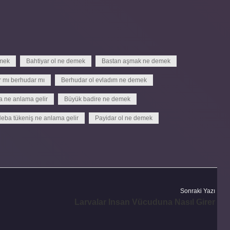
emek
Bahtiyar ol ne demek
Bastan aşmak ne demek
 mı berhudar mı
Berhudar ol evladım ne demek
a ne anlama gelir
Büyük badire ne demek
eba tükeniş ne anlama gelir
Payidar ol ne demek
Sonraki Yazı
Larvalar Insan Vücuduna Nasıl Girer