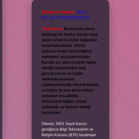
Reklam ve İletişim:
Skype:
live:.cid.575569c608265c69
Yasal Uyarı:
Bu internet sitesi,
herhangi bir marka, kurum veya
şahıs şirketi ile hiçbir bağlantısı
bulunmamaktadır. Sitede
yalnızca kendi hazırladığımız
makaleler paylaşılmaktadır.
Burada yer alan içerikler haber
niteliği taşımamakta olup,
gerçek kurum ve kişiler
hakkında paylaşım
yapılmamaktadır. Gerçek kurum
ve kişiler ile isim benzerlikleri
tamamen tesadüfidir.
Sitemizdeki bilgiler taslak
halindedir ve tavsiye niteliği
taşımazlar.
Sitemiz, 5651 Sayılı Kanun
gereğince Bilgi Teknolojileri ve
İletişim Kurumu (BTK) tarafından