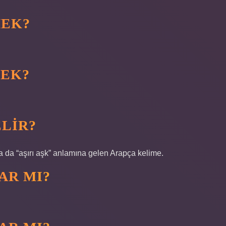
MEK?
MEK?
LIR?
Ya da “aşırı aşk” anlamına gelen Arapça kelime.
AR MI?