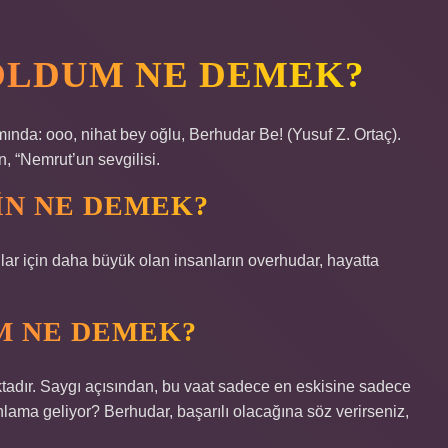
OLDUM NE DEMEK?
ında: ooo, nihat bey oğlu, Berhudar Be! (Yusuf Z. Ortaç).
, “Nemrut’un sevgilisi.
IN NE DEMEK?
ar için daha büyük olan insanların overhudar, hayatta
.
M NE DEMEK?
adır. Saygı açısından, bu vaat sadece en eskisine sadece
nlama geliyor? Berhudar, başarılı olacağına söz verirseniz,