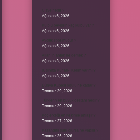
Cizye nedir ?
Ağustos 6, 2026
Kulplu beygirin kaç kulbu var ?
Ağustos 6, 2026
Avcılık spor mudur ?
Ağustos 5, 2026
Allah’ın ahlak ne demek ?
Ağustos 3, 2026
8. sınıfta Kur’an-ı Kerim var mı ?
Ağustos 3, 2026
Dünya Kupası ödülü ne kadar ?
Temmuz 29, 2026
Türklerin en büyük destanı nedir ?
Temmuz 29, 2026
Koç erkeği en iyi kimle anlaşır ?
Temmuz 27, 2026
Kazandibi sulu olursa ne yapılır ?
Temmuz 25, 2026