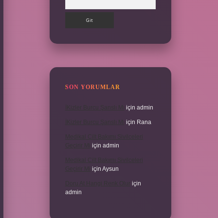
SON YORUMLAR
İKizler Burcu Şanslı Mı
için
admin
İKizler Burcu Şanslı Mı
için
Rana
Medikal Cilt Bakımı Sivilceleri
Geçirir Mi
için
admin
Medikal Cilt Bakımı Sivilceleri
Geçirir Mi
için
Aysun
Doru At Hangi Renk Olur
için
admin