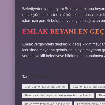
Belediyeden tapu beyanı Belediyeden tapu beyanı
emlak yönetim ofisine, mülkünüzün tapusu ile birl
işlem için gerekli belgeleri ve bilgileri sağlayan 
EMLAK BEYANI EN GEÇ
Emlak vergisindeki değişiklik, değişikliğin meydana
içerisinde meydana gelmiş ise, olayın meydana gel
yerdeki yetkili belediyeye bildirimde bulunulması 
Tarih:
Makaleler
1 evi olan emlak vergisi öder mi
2024 emlak vergisi beya
Belediye emlak beyannamesi internetten nasıl verilir
Bele
Belediyeye tapu beyanı nasıl verilir
Edevletten emlak beyan