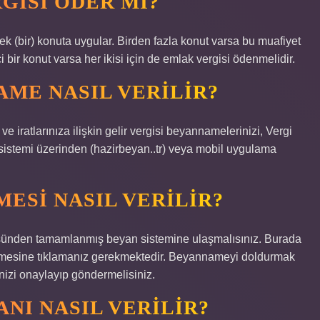
GISI ÖDER MI?
 (bir) konuta uygular. Birden fazla konut varsa bu muafiyet
bir konut varsa her ikisi için de emlak vergisi ödenmelidir.
ME NASIL VERILIR?
 ve iratlarınıza ilişkin gelir vergisi beyannamelerinizi, Vergi
stemi üzerinden (hazirbeyan..tr) veya mobil uygulama
ESI NASIL VERILIR?
üsünden tamamlanmış beyan sistemine ulaşmalısınız. Burada
nnamesine tıklamanız gerekmektedir. Beyannameyi doldurmak
izi onaylayıp göndermelisiniz.
NI NASIL VERILIR?