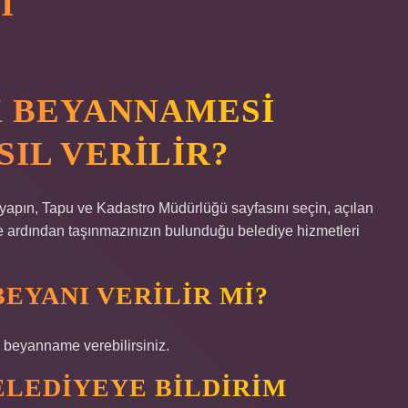
I
 BEYANNAMESI
IL VERILIR?
iş yapın, Tapu ve Kadastro Müdürlüğü sayfasını seçin, açılan
 ardından taşınmazınızın bulunduğu belediye hizmetleri
EYANI VERILIR MI?
beyanname verebilirsiniz.
ELEDIYEYE BILDIRIM