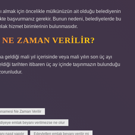
 almak için öncelikle mülkünüzün ait olduğu belediyenin
ikte başvurmanız gerekir. Bunun nedeni, belediyelerde bu
emlak hizmet birimlerinin bulunmasıdır.
 NE ZAMAN VERILIR?
 geldiği mali yıl içerisinde veya mali yılın son üç ayı
diği tarihten itibaren üç ay içinde taşınmazın bulunduğu
zorunludur.
nnamesi Ne Zaman Verilir
diyeye emlak beyanı verilmezse ne olur
ı nasıl yapılır
Edevletten emlak beyanı verilir mi