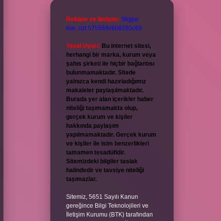
Reklam ve İletişim:
Skype:
live:.cid.575569c608265c69
Yasal Uyarı:
Bu internet sitesi,
herhangi bir marka, kurum veya
şahıs şirketi ile hiçbir bağlantısı
bulunmamaktadır. Sitede
yalnızca kendi hazırladığımız
makaleler paylaşılmaktadır.
Burada yer alan içerikler haber
niteliği taşımamakta olup,
gerçek kurum ve kişiler
hakkında paylaşım
yapılmamaktadır. Gerçek kurum
ve kişiler ile isim benzerlikleri
tamamen tesadüfidir.
Sitemizdeki bilgiler taslak
halindedir ve tavsiye niteliği
taşımazlar.
Sitemiz, 5651 Sayılı Kanun
gereğince Bilgi Teknolojileri ve
İletişim Kurumu (BTK) tarafından