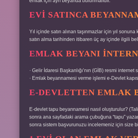
emlak için ayrı beyanda bulunmalıdır.
EVI SATINCA BEYANNA
Yıl içinde satın alınan taşınmazlar için yıl sonuna 
satın alma tarihinden itibaren üç ay içinde ilgili 
EMLAK BEYANI INTERN
· Gelir İdaresi Başkanlığı’nın (GİB) resmi internet s
· Emlak beyannamesi verme işlemi e-Devlet kapısı
E-DEVLETTEN EMLAK B
E-devlet tapu beyannamesi nasıl oluşturulur? (Tali
sonra ana sayfadaki arama çubuğuna “tapu” yazarak
sonra sistem başvurunuzu incelemeniz için size bi