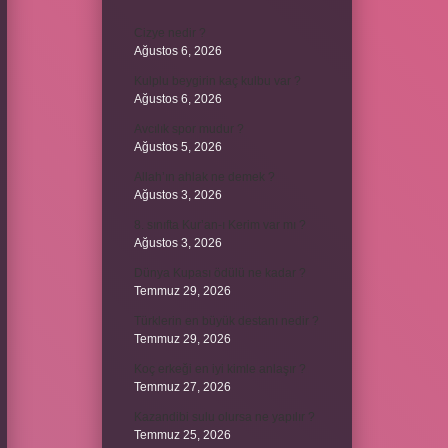
Cizye nedir ?
Ağustos 6, 2026
Kulplu beygirin kaç kulbu var ?
Ağustos 6, 2026
Avcılık spor mudur ?
Ağustos 5, 2026
Allah’ın ahlak ne demek ?
Ağustos 3, 2026
8. sınıfta Kur’an-ı Kerim var mı ?
Ağustos 3, 2026
Dünya Kupası ödülü ne kadar ?
Temmuz 29, 2026
Türklerin en büyük destanı nedir ?
Temmuz 29, 2026
Koç erkeği en iyi kimle anlaşır ?
Temmuz 27, 2026
Kazandibi sulu olursa ne yapılır ?
Temmuz 25, 2026