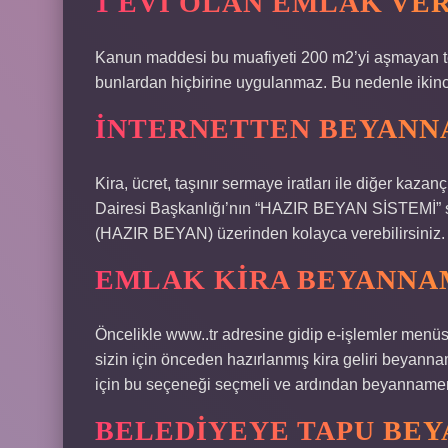
1 EVI OLAN EMLAK VER
Kanun maddesi bu muafiyeti 200 m2’yi aşmayan tek
bunlardan hiçbirine uygulanmaz. Bu nedenle ikinci 
İNTERNETTEN BEYANNA
Kira, ücret, taşınır sermaye iratları ile diğer kazanç
Dairesi Başkanlığı’nın “HAZIR BEYAN SİSTEMİ” si
(HAZIR BEYAN) üzerinden kolayca verebilirsiniz.
EMLAK KIRA BEYANNAM
Öncelikle www..tr adresine gidip e-işlemler men
sizin için önceden hazırlanmış kira geliri beya
için bu seçeneği seçmeli ve ardından beyannamen
BELEDIYEYE TAPU BEYA