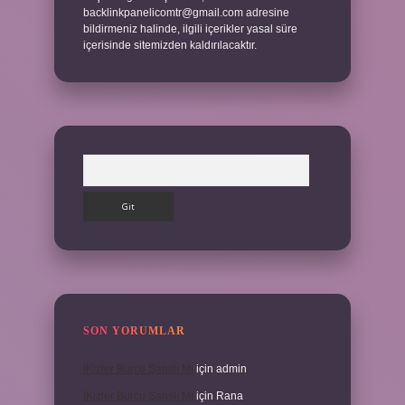
backlinkpanelicomtr@gmail.com
adresine
bildirmeniz halinde, ilgili içerikler yasal süre
içerisinde sitemizden kaldırılacaktır.
Arama
SON YORUMLAR
İKizler Burcu Şanslı Mı
için
admin
İKizler Burcu Şanslı Mı
için
Rana