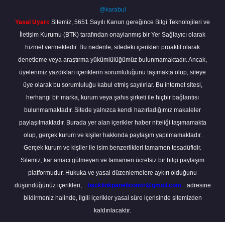
@karabul
Yasal Uyarı:
Sitemiz, 5651 Sayılı Kanun gereğince Bilgi Teknolojileri ve
İletişim Kurumu (BTK) tarafından onaylanmış bir Yer Sağlayıcı olarak
hizmet vermektedir. Bu nedenle, sitedeki içerikleri proaktif olarak
denetleme veya araştırma yükümlülüğümüz bulunmamaktadır. Ancak,
üyelerimiz yazdıkları içeriklerin sorumluluğunu taşımakta olup, siteye
üye olarak bu sorumluluğu kabul etmiş sayılırlar. Bu internet sitesi,
herhangi bir marka, kurum veya şahıs şirketi ile hiçbir bağlantısı
bulunmamaktadır. Sitede yalnızca kendi hazırladığımız makaleler
paylaşılmaktadır. Burada yer alan içerikler haber niteliği taşımamakta
olup, gerçek kurum ve kişiler hakkında paylaşım yapılmamaktadır.
Gerçek kurum ve kişiler ile isim benzerlikleri tamamen tesadüfidir.
Sitemiz, kar amacı gütmeyen ve tamamen ücretsiz bir bilgi paylaşım
platformudur. Hukuka ve yasal düzenlemelere aykırı olduğunu
düşündüğünüz içerikleri,
backlinkpanelicomtr@gmail.com
adresine
bildirmeniz halinde, ilgili içerikler yasal süre içerisinde sitemizden
kaldırılacaktır.