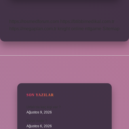
https://rosmedforum.com
https://btibbimedikal.com.tr
https://megaplan.com.tr
knight online
nttgame
Sitemap
SIDEBAR
SON YAZILAR
Urfalı’da kaç kişi var ?
Ağustos 9, 2026
Cizye nedir ?
Ağustos 6, 2026