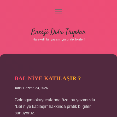
menüyü
aç
Anasayfa
Enerji Dolu Tüyolar
Gizlilik Politikası
Hareketli bir yaşam için pratik fikirler!
Yasal Uyarı
Hakkımızda
BAL NIYE KATILAŞIR ?
Tarih: Haziran 23, 2026
Hakkımızda
Goldsgym okuyucularına özel bu yazımızda
“Bal niye katılaşır” hakkında pratik bilgiler
sunuyoruz.