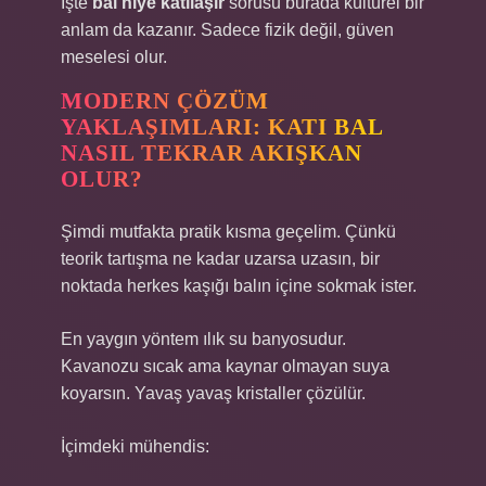
İşte
bal niye katılaşır
sorusu burada kültürel bir
anlam da kazanır. Sadece fizik değil, güven
meselesi olur.
MODERN ÇÖZÜM
YAKLAŞIMLARI: KATI BAL
NASIL TEKRAR AKIŞKAN
OLUR?
Şimdi mutfakta pratik kısma geçelim. Çünkü
teorik tartışma ne kadar uzarsa uzasın, bir
noktada herkes kaşığı balın içine sokmak ister.
En yaygın yöntem ılık su banyosudur.
Kavanozu sıcak ama kaynar olmayan suya
koyarsın. Yavaş yavaş kristaller çözülür.
İçimdeki mühendis: