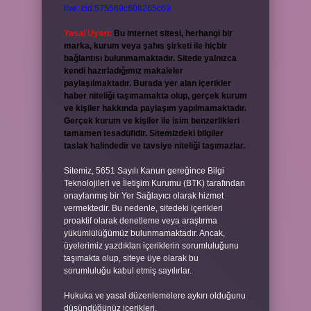
live:.cid.575569c608265c69
Yasal Uyarı:
Bu internet sitesi, herhangi bir
marka, kurum veya şahıs şirketi ile hiçbir
bağlantısı bulunmamaktadır. Sitede yalnızca
kendi hazırladığımız makaleler
paylaşılmaktadır. Burada yer alan içerikler
haber niteliği taşımamakta olup, gerçek kurum
ve kişiler hakkında paylaşım yapılmamaktadır.
Gerçek kurum ve kişiler ile isim benzerlikleri
tamamen tesadüfidir. Sitemizdeki bilgiler
taslak halindedir ve tavsiye niteliği taşımazlar.
Sitemiz, 5651 Sayılı Kanun gereğince Bilgi
Teknolojileri ve İletişim Kurumu (BTK) tarafından
onaylanmış bir Yer Sağlayıcı olarak hizmet
vermektedir. Bu nedenle, sitedeki içerikleri
proaktif olarak denetleme veya araştırma
yükümlülüğümüz bulunmamaktadır. Ancak,
üyelerimiz yazdıkları içeriklerin sorumluluğunu
taşımakta olup, siteye üye olarak bu
sorumluluğu kabul etmiş sayılırlar.
Hukuka ve yasal düzenlemelere aykırı olduğunu
düşündüğünüz içerikleri,