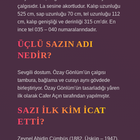
çalgısıdır. La sesine akortludur. Kalıp uzunluğu
525 cm, sap uzunluğu 70 cm, tel uzunluğu 112
cm, kalıp genişliği ve derinliği 315 cm’dir. En
ince tel 035 – 040 numaralarındadır.
ÜÇLÜ SAZIN ADI
NEDIR?
Sevgili dostum. Özay Gönlüm’ün çalgısı
tambura, bağlama ve curayı aynı gövdede
birleştiriyor. Özay Gönlüm’ün tasarladığı yâren
ilk olarak Cafer Açın tarafından yapılmıştır.
SAZI ILK KIM ICAT
ETTI?
Zeynel Abidin Cümbüş (1882, Üsküp – 1947),