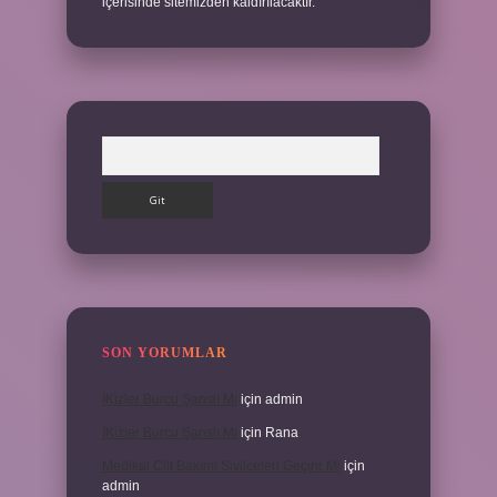
içerisinde sitemizden kaldırılacaktır.
Arama
SON YORUMLAR
İKizler Burcu Şanslı Mı
için
admin
İKizler Burcu Şanslı Mı
için
Rana
Medikal Cilt Bakımı Sivilceleri Geçirir Mi
için
admin