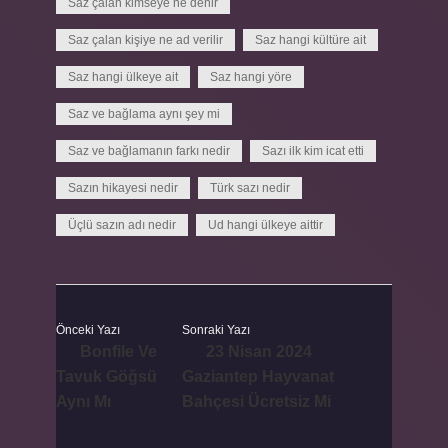
Saz çalan kimseye ne denir
Saz çalan kişiye ne ad verilir
Saz hangi kültüre ait
Saz hangi ülkeye ait
Saz hangi yöre
Saz ve bağlama aynı şey mi
Saz ve bağlamanın farkı nedir
Sazı ilk kim icat etti
Sazın hikayesi nedir
Türk sazı nedir
Üçlü sazın adı nedir
Ud hangi ülkeye aittir
Önceki Yazı
Sonraki Yazı
Bonfile Ve
23 Nisan 2024
Tavuk Göğsü
Gaziantep Hayvanat
Aynı Mı
Bahçesi Ücretsiz Mi