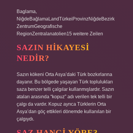
Baglama,
NiğdeBağlamaLandTürkeiProvinzNiğdeBezirk
ZentrumGeografische
RegionZentralanatolien15 weitere Zeilen
SAZIN HIKAYESI
NEDIR?
Sazın kökeni Orta Asya’daki Türk bozkırlarına
dayanır. Bu bölgede yaşayan Türk toplulukları
saza benzer telli çalgılar kullanmışlardır. Sazın
ataları arasında “kopuz” adı verilen tek telli bir
çalgı da vardır. Kopuz ayrıca Türklerin Orta
Asya’dan göç ettikleri dönemde kullanılan bir
çalgıydı.
SAZ HANGI YÖRE?