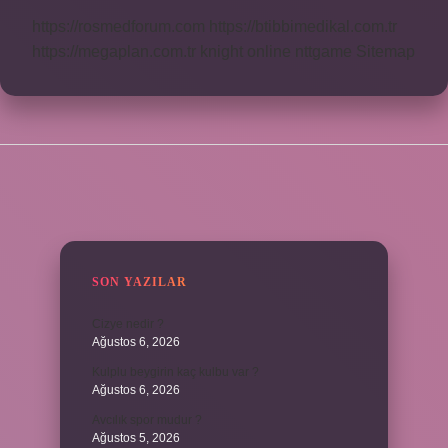
https://rosmedforum.com
https://btibbimedikal.com.tr
https://megaplan.com.tr
knight online
nttgame
Sitemap
SIDEBAR
SON YAZILAR
Cizye nedir ?
Ağustos 6, 2026
Kulplu beygirin kaç kulbu var ?
Ağustos 6, 2026
Avcılık spor mudur ?
Ağustos 5, 2026