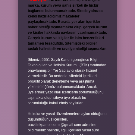
Yasal Uyarı:
Bu internet sitesi, herhangi bir
marka, kurum veya şahıs şirketi ile hiçbir
bağlantısı bulunmamaktadır. Sitede yalnızca
kendi hazırladığımız makaleler
paylaşılmaktadır. Burada yer alan içerikler
haber niteliği taşımamakta olup, gerçek kurum
ve kişiler hakkında paylaşım yapılmamaktadır.
Gerçek kurum ve kişiler ile isim benzerlikleri
tamamen tesadüfidir. Sitemizdeki bilgiler
taslak halindedir ve tavsiye niteliği taşımazlar.
Sitemiz, 5651 Sayılı Kanun gereğince Bilgi
Teknolojileri ve İletişim Kurumu (BTK) tarafından
onaylanmış bir Yer Sağlayıcı olarak hizmet
vermektedir. Bu nedenle, sitedeki içerikleri
proaktif olarak denetleme veya araştırma
yükümlülüğümüz bulunmamaktadır. Ancak,
üyelerimiz yazdıkları içeriklerin sorumluluğunu
taşımakta olup, siteye üye olarak bu
sorumluluğu kabul etmiş sayılırlar.
Hukuka ve yasal düzenlemelere aykırı olduğunu
düşündüğünüz içerikleri,
backlinkpanelicomtr@gmail.com
adresine
bildirmeniz halinde, ilgili içerikler yasal süre