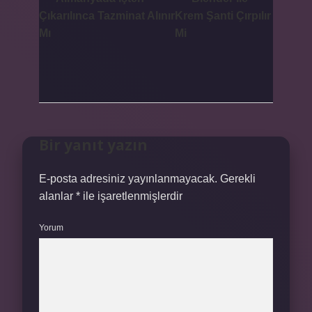
Çıkarılınca Tazminat Alınır
Krem Şanti Çırpılır
Mı
Mi
Bir yanıt yazın
E-posta adresiniz yayınlanmayacak.
Gerekli
alanlar
*
ile işaretlenmişlerdir
Yorum