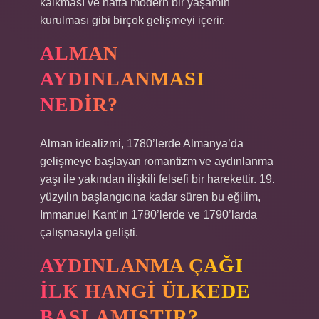
kalkması ve hatta modern bir yaşamın
kurulması gibi birçok gelişmeyi içerir.
ALMAN
AYDINLANMASI
NEDIR?
Alman idealizmi, 1780’lerde Almanya’da
gelişmeye başlayan romantizm ve aydınlanma
yaşı ile yakından ilişkili felsefi bir harekettir. 19.
yüzyılın başlangıcına kadar süren bu eğilim,
Immanuel Kant’ın 1780’lerde ve 1790’larda
çalışmasıyla gelişti.
AYDINLANMA ÇAĞI
ILK HANGI ÜLKEDE
BAŞLAMIŞTIR?