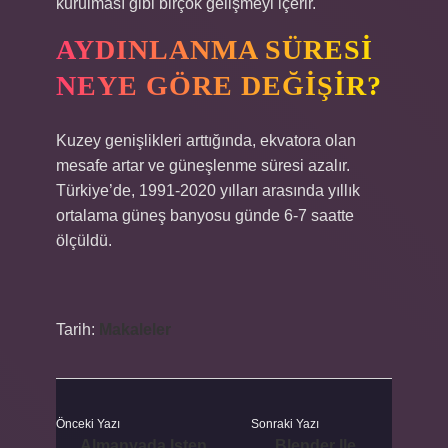
kurulması gibi birçok gelişmeyi içerir.
AYDINLANMA SÜRESI
NEYE GÖRE DEĞIŞIR?
Kuzey genişlikleri arttığında, ekvatora olan
mesafe artar ve güneşlenme süresi azalır.
Türkiye’de, 1991-2020 yılları arasında yıllık
ortalama güneş banyosu günde 6-7 saatte
ölçüldü.
Tarih:
Makaleler
Önceki Yazı
Sonraki Yazı
Almanyada Işten
Blender Ile