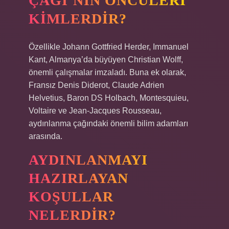
ÇAĞI’NIN ÖNCÜLERI
KIMLERDIR?
Özellikle Johann Gottfried Herder, Immanuel
Kant, Almanya’da büyüyen Christian Wolff,
önemli çalışmalar imzaladı. Buna ek olarak,
Fransız Denis Diderot, Claude Adrien
Helvetius, Baron DS Holbach, Montesquieu,
Voltaire ve Jean-Jacques Rousseau,
aydınlanma çağındaki önemli bilim adamları
arasında.
AYDINLANMAYI
HAZIRLAYAN
KOŞULLAR
NELERDIR?