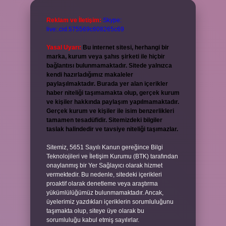
Reklam ve İletişim:
Skype:
live:.cid.575569c608265c69
Yasal Uyarı:
Bu internet sitesi, herhangi bir
marka, kurum veya şahıs şirketi ile hiçbir
bağlantısı bulunmamaktadır. Sitede yalnızca
kendi hazırladığımız makaleler
paylaşılmaktadır. Burada yer alan içerikler
haber niteliği taşımamakta olup, gerçek kurum
ve kişiler hakkında paylaşım yapılmamaktadır.
Gerçek kurum ve kişiler ile isim benzerlikleri
tamamen tesadüfidir. Sitemizdeki bilgiler
taslak halindedir ve tavsiye niteliği taşımazlar.
Sitemiz, 5651 Sayılı Kanun gereğince Bilgi
Teknolojileri ve İletişim Kurumu (BTK) tarafından
onaylanmış bir Yer Sağlayıcı olarak hizmet
vermektedir. Bu nedenle, sitedeki içerikleri
proaktif olarak denetleme veya araştırma
yükümlülüğümüz bulunmamaktadır. Ancak,
üyelerimiz yazdıkları içeriklerin sorumluluğunu
taşımakta olup, siteye üye olarak bu
sorumluluğu kabul etmiş sayılırlar.