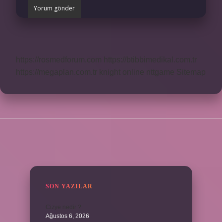
https://rosmedforum.com
https://btibbimedikal.com.tr
https://megaplan.com.tr
knight online
nttgame
Sitemap
SIDEBAR
SON YAZILAR
Cizye nedir ?
Ağustos 6, 2026