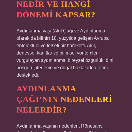
NEDIR VE HANGI
DÖNEMI KAPSAR?
Aydınlanma yaşı (Akıl Çağı ve Aydınlanma
olarak da bilinir) 18. yüzyılda gelişen Avrupa
entelektüel ve felsefi bir hareketti. Akıl,
deneysel kanıtlar ve bilimsel yöntemleri
vurgulayan aydınlanma, bireysel özgürlük, dini
hoşgörü, ilerleme ve doğal haklar ideallerini
destekledi.
AYDINLANMA
ÇAĞI’NIN NEDENLERI
NELERDIR?
Aydınlanma yaşının nedenleri, Rönesans