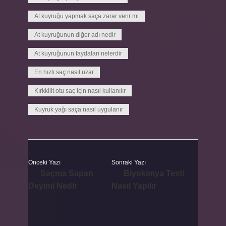
At kuyruğu yapmak saça zarar verir mi
At kuyruğunun diğer adı nedir
At kuyruğunun faydaları nelerdir
En hızlı saç nasıl uzar
Kırkkilit otu saç için nasıl kullanılır
Kuyruk yağı saça nasıl uygulanır
Önceki Yazı
Sonraki Yazı
Saçma Sapan
Biyokimya Testi
Deyimi Nedir
Nasıl Yapılır