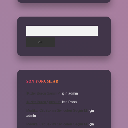
Arama
SON YORUMLAR
İKizler Burcu Şanslı Mı
için
admin
İKizler Burcu Şanslı Mı
için
Rana
Medikal Cilt Bakımı Sivilceleri Geçirir Mi
için
admin
Medikal Cilt Bakımı Sivilceleri Geçirir Mi
için