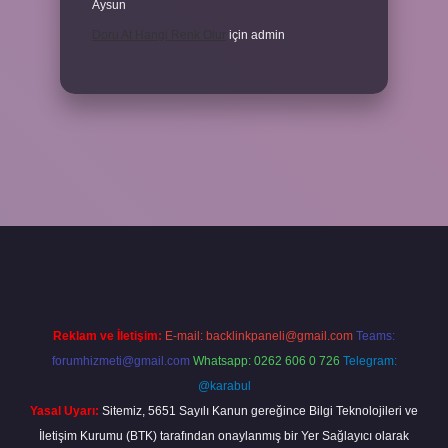
Aysun
Doru At Hangi Renk Olur
için
admin
iriş
ilbet yeni giriş
grandoperabet
betexper
Reklam ve İletişim:
E-mail:
backlinkpaneli@gmail.com
Teams:
forumhizmeti@gmail.com
Whatsapp: 0262 606 0 726
Telegram:
@karabul
Yasal Uyarı:
Sitemiz, 5651 Sayılı Kanun gereğince Bilgi Teknolojileri ve
İletişim Kurumu (BTK) tarafından onaylanmış bir Yer Sağlayıcı olarak