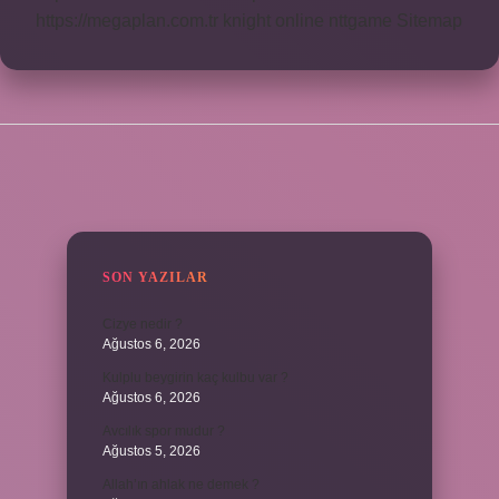
https://megaplan.com.tr
knight online
nttgame
Sitemap
SIDEBAR
SON YAZILAR
Cizye nedir ?
Ağustos 6, 2026
Kulplu beygirin kaç kulbu var ?
Ağustos 6, 2026
Avcılık spor mudur ?
Ağustos 5, 2026
Allah’ın ahlak ne demek ?