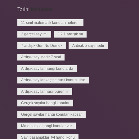
Tarih:
Makaleler
11 sınıf matematik konuları nelerdir
2 gerçel sayı mı
3 2 1 ardışık mı
7 ardışık Gün Ne Demek
Ardışık 5 sayı nedir
Ardışık sayı nedir 7 sınıf
Ardışık sayılar hangi konularda
Ardışık sayılar kaçıncı sınıf konusu lise
Ardışık sayılar nasıl öğrenilir
Gerçek sayılar hangi konular
Gerçel sayılar hangi konuları kapsar
Matematikte hangi konular var
Sayı basamakları tyt hangi konu