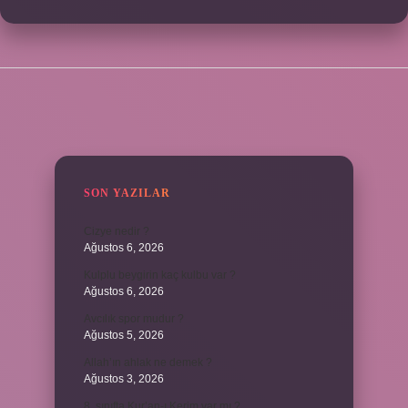
SIDEBAR
SON YAZILAR
Cizye nedir ?
Ağustos 6, 2026
Kulplu beygirin kaç kulbu var ?
Ağustos 6, 2026
Avcılık spor mudur ?
Ağustos 5, 2026
Allah’ın ahlak ne demek ?
Ağustos 3, 2026
8. sınıfta Kur’an-ı Kerim var mı ?