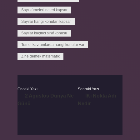
Sayı kümeleri neleri kapsar
Sayılar hangi konuları kapsar
Sayılar kaçıncı sınıf konusu
Temel kavramlarda hangi konular var
Z ne demek matematik
Önceki Yazı
Sonraki Yazı
2 Agustos Dunya Ne
İKi Nokta Adı
Günü
Nedir