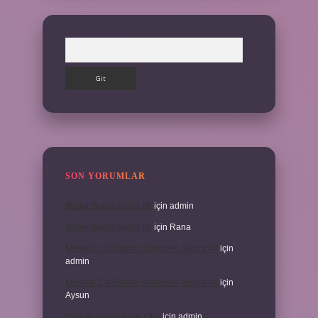
Arama
SON YORUMLAR
İKizler Burcu Şanslı Mı
için
admin
İKizler Burcu Şanslı Mı
için
Rana
Medikal Cilt Bakımı Sivilceleri Geçirir Mi
için
admin
Medikal Cilt Bakımı Sivilceleri Geçirir Mi
için
Aysun
Doru At Hangi Renk Olur
için
admin