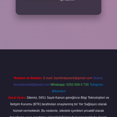
 giriş
ilbet yeni giriş
grandoperabet
betexper
Reklam ve İletişim:
E-mail:
backlinkpaneli@gmail.com
Teams:
forumhizmeti@gmail.com
Whatsapp: 0262 606 0 726
Telegram:
@karabul
Yasal Uyarı:
Sitemiz, 5651 Sayılı Kanun gereğince Bilgi Teknolojileri ve
İletişim Kurumu (BTK) tarafından onaylanmış bir Yer Sağlayıcı olarak
hizmet vermektedir. Bu nedenle, sitedeki içerikleri proaktif olarak