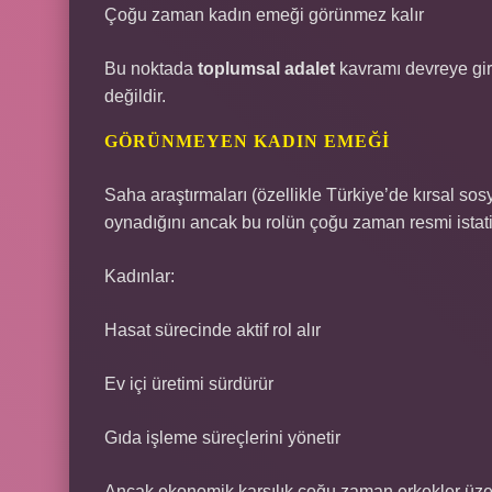
Çoğu zaman kadın emeği görünmez kalır
Bu noktada
toplumsal adalet
kavramı devreye gir
değildir.
GÖRÜNMEYEN KADIN EMEĞI
Saha araştırmaları (özellikle Türkiye’de kırsal sosyo
oynadığını ancak bu rolün çoğu zaman resmi istatis
Kadınlar:
Hasat sürecinde aktif rol alır
Ev içi üretimi sürdürür
Gıda işleme süreçlerini yönetir
Ancak ekonomik karşılık çoğu zaman erkekler üzer