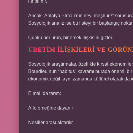
ile bilinir.
Ancak “Antalya Elmalı’nın neyi meşhur?” sorusuna v
Sosyolojik analiz ise bu listeyi bir başlangıç nokta
Çünkü her ürün, bir emek ilişkisini gizler.
ÜRETIM ILIŞKILERI VE GÖRÜ
Sosyolojik araştırmalar, özellikle kırsal ekonom
Bourdieu’nün “habitus” kavramı burada önemli bir a
ekonomik değil, aynı zamanda kültürel olarak da içs
Elmalı’da tarım:
Aile emeğine dayanır
Nesiller arası aktarılır