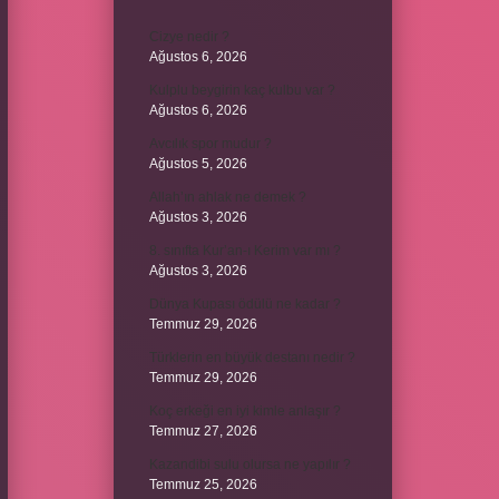
Cizye nedir ?
Ağustos 6, 2026
Kulplu beygirin kaç kulbu var ?
Ağustos 6, 2026
Avcılık spor mudur ?
Ağustos 5, 2026
Allah’ın ahlak ne demek ?
Ağustos 3, 2026
8. sınıfta Kur’an-ı Kerim var mı ?
Ağustos 3, 2026
Dünya Kupası ödülü ne kadar ?
Temmuz 29, 2026
Türklerin en büyük destanı nedir ?
Temmuz 29, 2026
Koç erkeği en iyi kimle anlaşır ?
Temmuz 27, 2026
Kazandibi sulu olursa ne yapılır ?
Temmuz 25, 2026