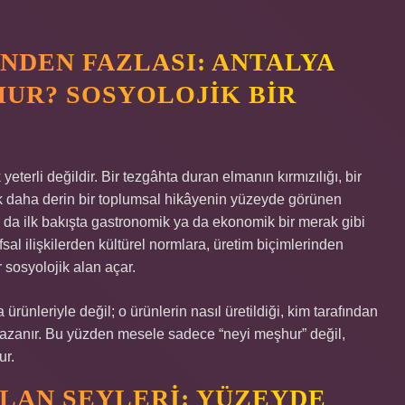
INDEN FAZLASI: ANTALYA
HUR? SOSYOLOJIK BIR
terli değildir. Bir tezgâhta duran elmanın kırmızılığı, bir
ok daha derin bir toplumsal hikâyenin yüzeyde görünen
u da ilk bakışta gastronomik ya da ekonomik bir merak gibi
al ilişkilerden kültürel normlara, üretim biçimlerinden
 sosyolojik alan açar.
rünleriyle değil; o ürünlerin nasıl üretildiği, kim tarafından
m kazanır. Bu yüzden mesele sadece “neyi meşhur” değil,
ur.
LAN ŞEYLERI: YÜZEYDE