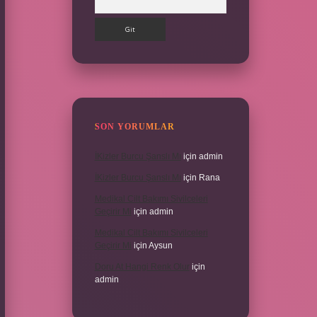
SON YORUMLAR
İKizler Burcu Şanslı Mı
için
admin
İKizler Burcu Şanslı Mı
için
Rana
Medikal Cilt Bakımı Sivilceleri
Geçirir Mi
için
admin
Medikal Cilt Bakımı Sivilceleri
Geçirir Mi
için
Aysun
Doru At Hangi Renk Olur
için
admin