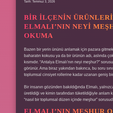
Tarih: Temmuz 3, 2026
BIR İLÇENIN ÜRÜNLER
ELMALI’NIN NEYI MEŞ
OKUMA
Bazen bir yerin ününü anlamak için pazara gitmek ye
baharatın kokusu ya da bir ürünün adı, aslında ç
kısmıdır. “Antalya Elmalı’nın neyi meşhur?” sorus
görünür. Ama biraz yakından bakınca, bu soru sınıfs
toplumsal cinsiyet rollerine kadar uzanan geniş bir
Bir insanın gözünden bakıldığında Elmalı, yalnızca ü
üretildiği ve kimin tarafından tüketildiğiyle anla
“nasıl bir toplumsal düzen içinde meşhur” sorusud
ELMALI’NIN MEŞHUR O