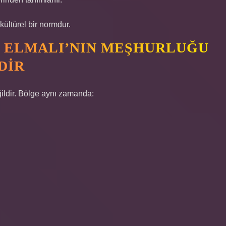
ültürel bir normdur.
: ELMALI’NIN MEŞHURLUĞU
DIR
eğildir. Bölge aynı zamanda: