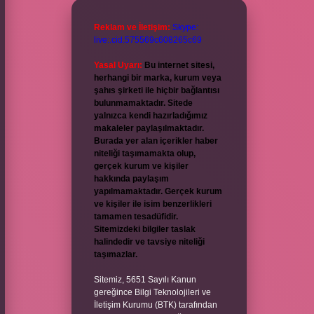
Reklam ve İletişim:
Skype:
live:.cid.575569c608265c69
Yasal Uyarı:
Bu internet sitesi,
herhangi bir marka, kurum veya
şahıs şirketi ile hiçbir bağlantısı
bulunmamaktadır. Sitede
yalnızca kendi hazırladığımız
makaleler paylaşılmaktadır.
Burada yer alan içerikler haber
niteliği taşımamakta olup,
gerçek kurum ve kişiler
hakkında paylaşım
yapılmamaktadır. Gerçek kurum
ve kişiler ile isim benzerlikleri
tamamen tesadüfidir.
Sitemizdeki bilgiler taslak
halindedir ve tavsiye niteliği
taşımazlar.
Sitemiz, 5651 Sayılı Kanun
gereğince Bilgi Teknolojileri ve
İletişim Kurumu (BTK) tarafından