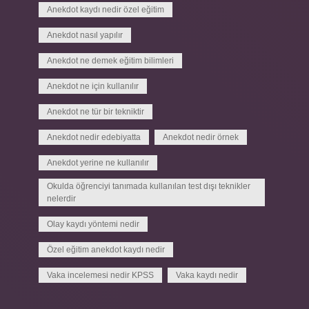
Anekdot kaydı nedir özel eğitim
Anekdot nasıl yapılır
Anekdot ne demek eğitim bilimleri
Anekdot ne için kullanılır
Anekdot ne tür bir tekniktir
Anekdot nedir edebiyatta
Anekdot nedir örnek
Anekdot yerine ne kullanılır
Okulda öğrenciyi tanımada kullanılan test dışı teknikler
nelerdir
Olay kaydı yöntemi nedir
Özel eğitim anekdot kaydı nedir
Vaka incelemesi nedir KPSS
Vaka kaydı nedir