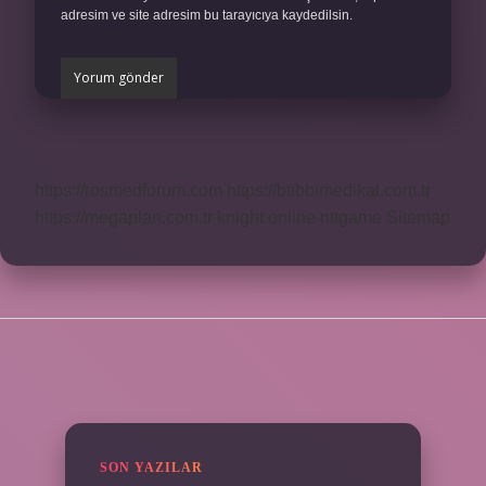
adresim ve site adresim bu tarayıcıya kaydedilsin.
https://rosmedforum.com
https://btibbimedikal.com.tr
https://megaplan.com.tr
knight online
nttgame
Sitemap
SIDEBAR
SON YAZILAR