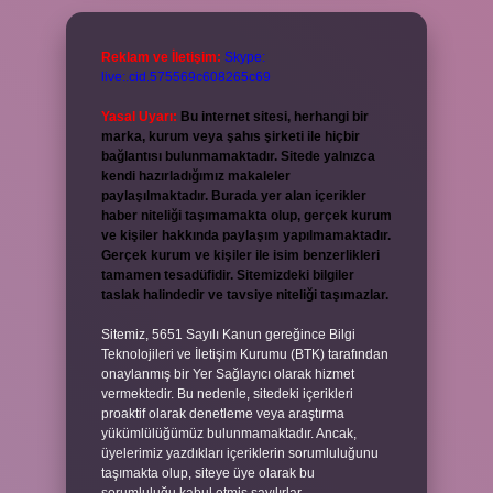
Reklam ve İletişim:
Skype:
live:.cid.575569c608265c69
Yasal Uyarı:
Bu internet sitesi, herhangi bir
marka, kurum veya şahıs şirketi ile hiçbir
bağlantısı bulunmamaktadır. Sitede yalnızca
kendi hazırladığımız makaleler
paylaşılmaktadır. Burada yer alan içerikler
haber niteliği taşımamakta olup, gerçek kurum
ve kişiler hakkında paylaşım yapılmamaktadır.
Gerçek kurum ve kişiler ile isim benzerlikleri
tamamen tesadüfidir. Sitemizdeki bilgiler
taslak halindedir ve tavsiye niteliği taşımazlar.
Sitemiz, 5651 Sayılı Kanun gereğince Bilgi
Teknolojileri ve İletişim Kurumu (BTK) tarafından
onaylanmış bir Yer Sağlayıcı olarak hizmet
vermektedir. Bu nedenle, sitedeki içerikleri
proaktif olarak denetleme veya araştırma
yükümlülüğümüz bulunmamaktadır. Ancak,
üyelerimiz yazdıkları içeriklerin sorumluluğunu
taşımakta olup, siteye üye olarak bu