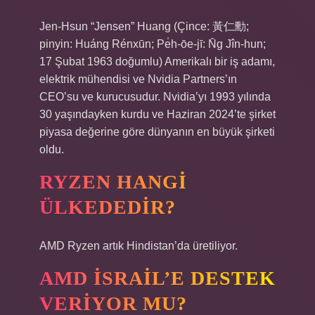
Jen-Hsun “Jensen” Huang (Çince: 黃仁勳;
pinyin: Huáng Rénxūn; Pe̍h-ōe-jī: N̂g Jîn-hun;
17 Şubat 1963 doğumlu) Amerikalı bir iş adamı,
elektrik mühendisi ve Nvidia Partners’ın
CEO’su ve kurucusudur. Nvidia’yı 1993 yılında
30 yaşındayken kurdu ve Haziran 2024’te şirket
piyasa değerine göre dünyanın en büyük şirketi
oldu.
RYZEN HANGI
ÜLKEDEDIR?
AMD Ryzen artık Hindistan’da üretiliyor.
AMD İSRAIL’E DESTEK
VERIYOR MU?