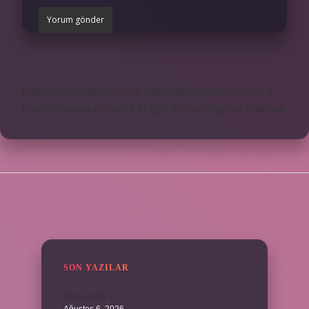
https://rosmedforum.com
https://btibbimedikal.com.tr
https://megaplan.com.tr
knight online
nttgame
Sitemap
SIDEBAR
SON YAZILAR
Cizye nedir ?