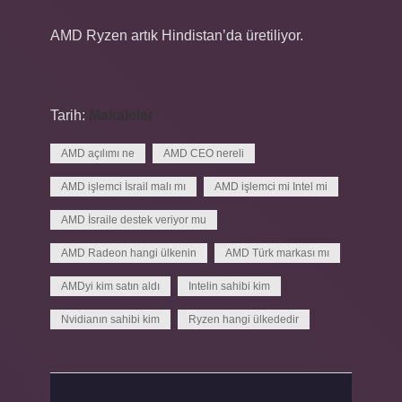
AMD Ryzen artık Hindistan’da üretiliyor.
Tarih:
Makaleler
AMD açılımı ne
AMD CEO nereli
AMD işlemci İsrail malı mı
AMD işlemci mi Intel mi
AMD İsraile destek veriyor mu
AMD Radeon hangi ülkenin
AMD Türk markası mı
AMDyi kim satın aldı
Intelin sahibi kim
Nvidianın sahibi kim
Ryzen hangi ülkededir