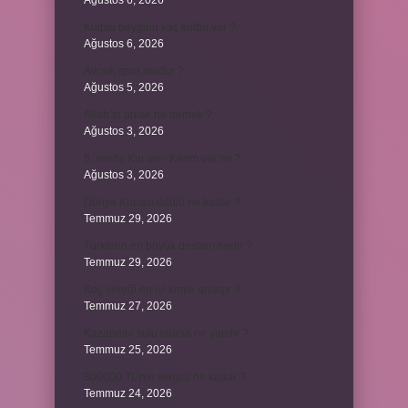
Ağustos 6, 2026
Kulplu beygirin kaç kulbu var ?
Ağustos 6, 2026
Avcılık spor mudur ?
Ağustos 5, 2026
Allah’ın ahlak ne demek ?
Ağustos 3, 2026
8. sınıfta Kur’an-ı Kerim var mı ?
Ağustos 3, 2026
Dünya Kupası ödülü ne kadar ?
Temmuz 29, 2026
Türklerin en büyük destanı nedir ?
Temmuz 29, 2026
Koç erkeği en iyi kimle anlaşır ?
Temmuz 27, 2026
Kazandibi sulu olursa ne yapılır ?
Temmuz 25, 2026
300000 TL’nin vergisi ne kadar ?
Temmuz 24, 2026