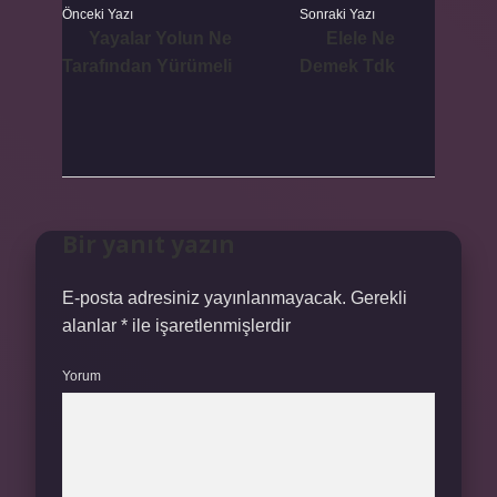
Önceki Yazı
Sonraki Yazı
Yayalar Yolun Ne
Elele Ne
Tarafından Yürümeli
Demek Tdk
Bir yanıt yazın
E-posta adresiniz yayınlanmayacak.
Gerekli
alanlar
*
ile işaretlenmişlerdir
Yorum